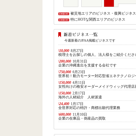
被災地エリアのビジネス・復興ビジネス
特にHOTな関西エリアのビジネス
今週新着のJFAA掲載ビジネスです
\10,000
8月27日
税理士をお探しの個人、法人様をご紹介くださ
\200,000
10月31日
企業の沖縄進出を支援する会社です
\750,000
6月23日
世界初！動力モーター対応型省エネテクノロジ
\150,000
4月11日
女性向けの格安オーダーメイドウィッグ代理店
\150,000
2月17日
海外の人材紹介 人材派遣
\24,400
1月17日
全世界対応の特許・商標出願代理業務
\600,000
11月10日
企業の在庫品・倒産品の買取