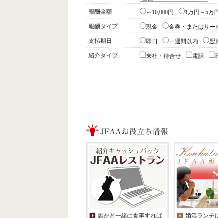
報酬金額
～10,000円
1万円～5万
報酬タイプ
現金
金券・またはサー
支払期日
即日
一週間以内
翌
紹介タイプ
来社・待合せ
電話
誰かと一緒に食事すれば
婚活ランチ