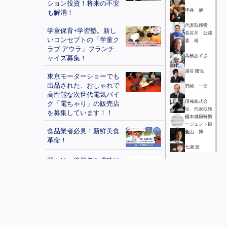
ション投資！将来の不安
坪井 健
も解消！
代表取締役
学童保育+学習塾。新し
長谷川 公哉
いコンセプトの「学童ク
森 靖
ラブ アウラ」フランチ
高橋あずさ
ャイズ募集！
湯谷 隆弘
東京モーターショーでも
出品された、おしゃれで
野崎 一文
高性能な次世代電気バイ
僕俺株式会
ク「電ちゃり」の販売店
社 代表取締
を募集しています！！
役 成田幹男
日本フリーエ
ージェント協
食品業者必見！新鮮美食
会
丸山 博
革命！
七瀬 悠
我々は、後継者を成功に
三好教子
導くための本質的な後継
者支援を専門とする唯一
森田良浩
の会社です。
島田 理
顧客募集！無線機・トラ
増野文紀
ンシーバーをどこよりも
安く販売・レンタル致し
竹内 久啓