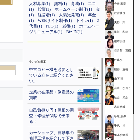
人材募集(1)
無料(1)
育成(1)
エコ
今春 宏泰
(1)
投資(1)
ホームページ制作(1)
金
秋吉勝也
(1)
経営者(1)
太陽光発電(1)
年金
(1)
WEBサイト制作(1)
トイレ(1)
2
天野 翔
代目(1)
PLC(1)
老後(1)
ホームペー
ジリニューアル(1)
Biz-IN(1)
推川 和範
根本美穂
長谷部 直樹
佐藤悦子
ランダム表示
中古コピー機を必要とし
服部 直樹
ている方をご紹介くださ
山下 甫
い。
宮崎 なおこ
企業の在庫品・倒産品の
買取
秋山 昇永
吉田裕城
自己負担０円！屋根の調
査・修理が保険で出来
杉尾 辰弥
る！
千代 治
カーショップ、自動車の
角本紗織理
修理工場を紹介して下さ