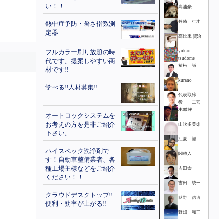
い！！
高浦豪
外崎 生才
熱中症予防・暑さ指数測
定器
髙比耒 賢治
フルカラー刷り放題の時
yukari
tsudome
代です。提案しやすい商
植松 謙
材です!!
kurano
学べる!!人材募集!!
代表取締
役 二宮
不二雄
木村 孝
オートロックシステムを
お考えの方を是非ご紹介
山吹多美雄
下さい。
江夏 誠
ハイスペック洗浄剤で
関將人
す！自動車整備業者、各
種工場主様などをご紹介
吉田崇
ください！！
吉田 統一
クラウドデスクトップ!!
秋野 信治
便利・効率が上がる!!
野畑 和正