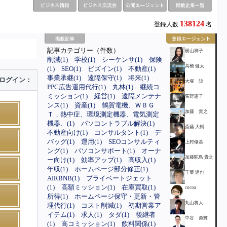
138124
登録人数
名
記事カテゴリー（件数）
横山祥子
削減(1)
学校(1)
シーケンサ(1)
保険
高橋 健太
(1)
SEO(1)
ビズイン(1)
不動産(1)
事業承継(1)
遠隔保守(1)
将来(1)
ログイン：
大塚 諒
PPC広告運用代行(1)
丸林(1)
継続コ
ミッション(1)
経営(1)
遠隔メンテナ
荻野恵子
ンス(1)
資産(1)
鶴賀電機、ＷＢＧ
加藤 貴之
Ｔ，熱中症、環境測定機器、電気測定
機器、(1)
パソコントラブル解決(1)
斎藤 大輔
不動産向け(1)
コンサルタント(1)
デ
バッグ(1)
運用(1)
SEOコンサルティ
上村修基
ング(1)
パソコンサポート(1)
オーナ
加藤駝鳥 貴之
ー向け(1)
効率アップ(1)
高収入(1)
年収(1)
ホームページ部分修正(1)
千葉 達也
AIRBNB(1)
プライベートジェット
(1)
高額ミッション(1)
在庫買取(1)
cocoa
所得(1)
ホームページ保守・更新・管
丸山将人
理代行(1)
コスト削減(1)
初期営業ア
イテム(1)
求人(1)
タダ(1)
後継者
中谷 勇輝
(1)
高コミッション(1)
飲料関係(1)