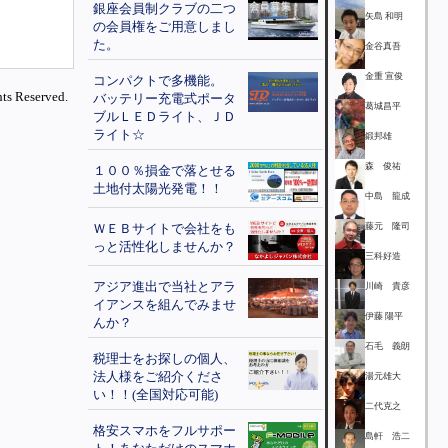
銀座会員制クラブの二つ
矢島 和明
の会員権をご用意しまし
た。
金谷真吾
金重 宣俊
コンパクトで多機能。
ts Reserved.
バッテリー充電式ポータ
葛城昌平
ブルＬＥＤライト、ＪＤ
ライト☆
鍛邦雄
森 俊祐
１００％損金で落とせる
土地付太陽光発電！！
中島 龍成
ＷＥＢサイトで会社をも
藤元 隆司
っと活性化しませんか？
三科好造
アジア進出で当社とアラ
川崎 貴彦
イアンスを組んでみませ
伊藤 陽平
んか？
石毛 義朗
税理士をお探しの個人、
法人様をご紹介くださ
湯元雄大
い！！(全国対応可能)
二代克之
格安スマホをフルサポー
島軒 浩二