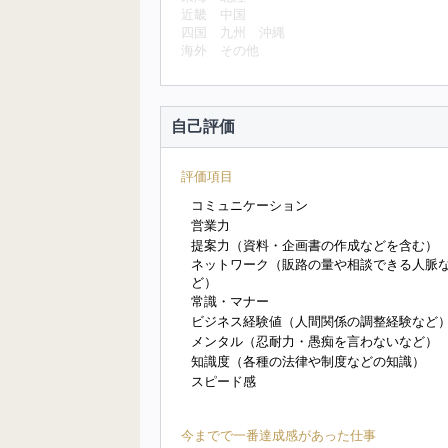
近畿
中国
四国
九州
沖縄
海外
その他
自己評価
評価項目
コミュニケーション
営業力
提案力（資料・企画書の作成などを含む）
ネットワーク（販路の量や相談できる人脈
ど）
常識・マナー
ビジネス経験値（人間関係の調整経験など
メンタル（忍耐力・愚痴を言わないなど）
知識度（各種の法律や制度などの知識）
スピード感
今までで一番達成感があった仕事