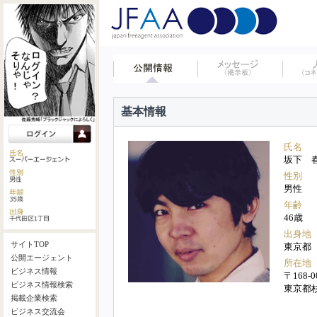
基本情報
氏名
坂下 
性別
男性
年齢
46歳
出身地
サイトTOP
東京都
公開エージェント
所在地
ビジネス情報
〒168-0
ビジネス情報検索
東京都
掲載企業検索
ビジネス交流会