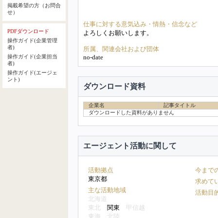
掲載希望の方（お問合
せ）
仕事に対する意気込み・情熱・信念など
PDFダウンロード
よろしくお願いします。
操作ガイド(企業管理
者)
所属、関連会社および団体
no-date
操作ガイド(企業担当
者)
操作ガイド(エージェ
ント)
ダウンロード資料
企業名
記事タイトル
ダウンロードした資料がありません
エージェント活動に関して
活動拠点
今まで
東京都
求めて
主な活動地域
活動目
北海道
東北
関東
甲信越
東海
北陸