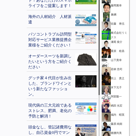
ト！あなただけのスマホ
ライフをご提案します！
藤岡雅幸
兼綱
海外の人材紹介 人材派
遣
佐藤 将伍
株式会社リミ
パソコントラブル訪問型
クス
対応サービス業務提携企
瀬尾 俊介
業様をご紹介ください！
栗原 稔昌
オーダースーツを新調し
山下貴幸
たいという方をご紹介く
ださい
若林 浩司
グッチ家４代目が生み出
田上 貴之
した、ブランドワインと
木下元子
いう新たなファッショ
ン。
阿部隆一
現代病の三大元凶である
嶋田 光宏
ストレス、肥満、老化の
城内 昭英
予防と解消！
藤原 純衛
頭金なし、登記諸費用な
し、自己資金0円でマン
猪腰尚美