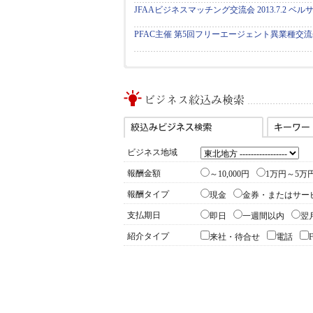
JFAAビジネスマッチング交流会 2013.7.2 ベ
PFAC主催 第5回フリーエージェント異業種交流会 20
ビジネス地域
報酬金額
～10,000円
1万円～5万
報酬タイプ
現金
金券・またはサー
支払期日
即日
一週間以内
翌
紹介タイプ
来社・待合せ
電話