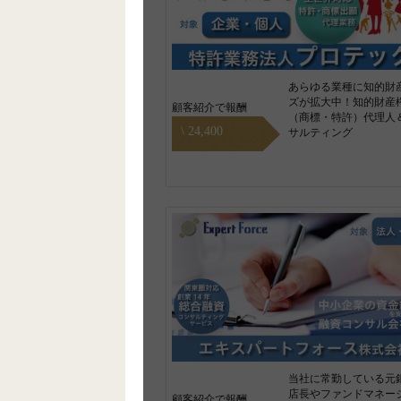
あらゆる業種に知的財
ズが拡大中！知的財産
顧客紹介で報酬
（商標・特許）代理人
\ 24,400
サルティング
当社に常勤している元
店長やファンドマネー
顧客紹介で報酬