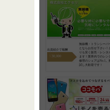
無線機・トランシーバ
とならお任せ下さい！
出資紹介で報酬
りも安く販売・レンタ
\ 30,000
ます！業界内でのレン
修理のシェアはNo.1。
試し大歓迎です！