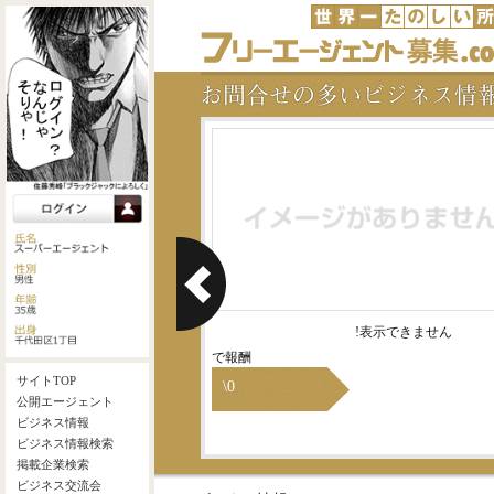
屋根の調査・修理が保険で出
!表示できません
来ます。危険な事はプロに任
で報酬
せて、費用は全額、保険で済
\0
ませましょう。ご自宅やご実
家の方に『屋根の修理が加入
している火災保険で無