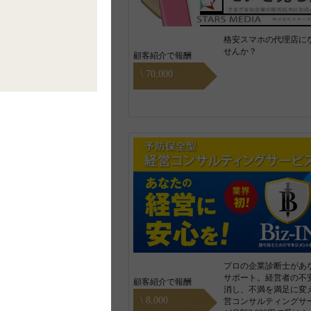
格安スマホの代理店に
せんか？
顧客紹介で報酬
\ 70,000
プロの企業診断士があ
サポート。経営者の不
顧客紹介で報酬
消し、不満を満足に変
\ 8,000
営コンサルティングサ