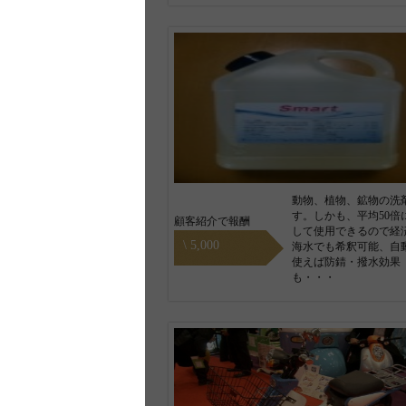
動物、植物、鉱物の洗
す。しかも、平均50倍
顧客紹介で報酬
して使用できるので経
\ 5,000
海水でも希釈可能、自
使えば防錆・撥水効果
も・・・