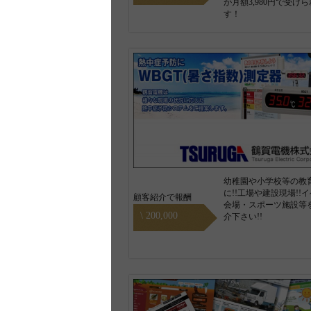
が月額3,980円で受け
す！
幼稚園や小学校等の教
に!!工場や建設現場!!
顧客紹介で報酬
会場・スポーツ施設等
\ 200,000
介下さい!!