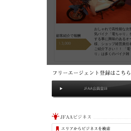
おしゃれで高性能な次
気バイク「電ちゃり」
顧客紹介で報酬
する事に興味のあるオ
\ 3,000
様、ショップ経営責任
ご紹介下さい！！ 「電
り」は多くのバイク雑