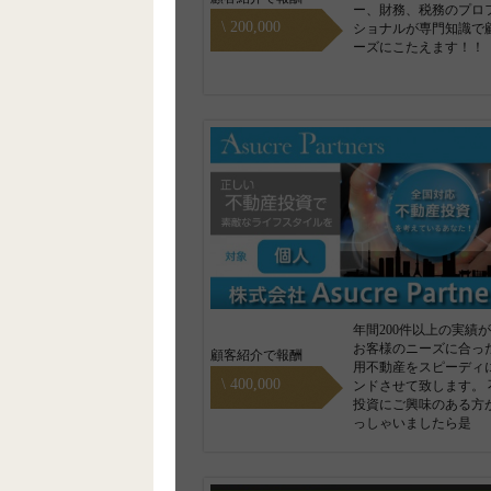
ー、財務、税務のプロ
\ 200,000
ショナルが専門知識で
ーズにこたえます！！
年間200件以上の実績
お客様のニーズに合っ
顧客紹介で報酬
用不動産をスピーディ
\ 400,000
ンドさせて致します。 
投資にご興味のある方
っしゃいましたら是