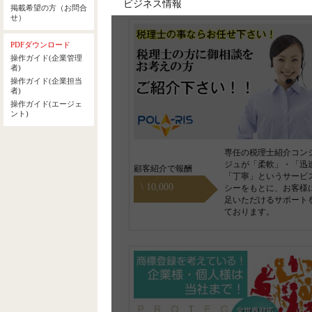
ビジネス情報
専任の税理士紹介コン
ジュが「柔軟」・「迅
顧客紹介で報酬
「丁寧」というサービ
\ 10,000
シーをもとに、お客様
足いただけるサポート
ております。