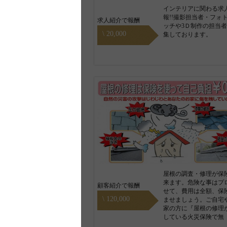
インテリアに関わる求
報!!撮影担当者・フォ
求人紹介で報酬
ッチや3Ｄ制作の担当
\ 20,000
集しております。
屋根の調査・修理が保
来ます。危険な事はプ
顧客紹介で報酬
せて、費用は全額、保
\ 120,000
ませましょう。ご自宅
家の方に『屋根の修理
している火災保険で無