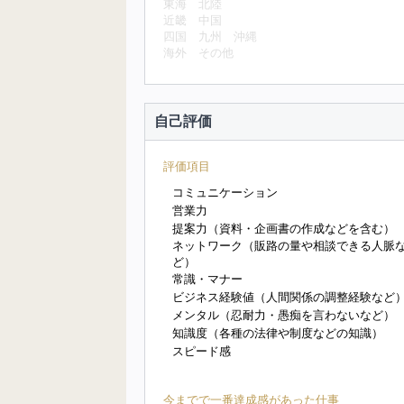
東海
北陸
近畿
中国
四国
九州
沖縄
海外
その他
自己評価
評価項目
コミュニケーション
営業力
提案力（資料・企画書の作成などを含む）
ネットワーク（販路の量や相談できる人脈
ど）
常識・マナー
ビジネス経験値（人間関係の調整経験など
メンタル（忍耐力・愚痴を言わないなど）
知識度（各種の法律や制度などの知識）
スピード感
今までで一番達成感があった仕事