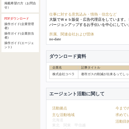
掲載希望の方（お問合
せ）
仕事に対する意気込み・情熱・信念など
PDFダウンロード
大阪でＷｅｂ販促・広告代理店をしています。
操作ガイド(企業管理
バージョンアップするお手伝いを中心にしてい
者)
操作ガイド(企業担当
所属、関連会社および団体
者)
no-date
操作ガイド(エージェ
ント)
ダウンロード資料
企業名
記事タイトル
株式会社コベラ
都市ガスの削減が出来るってしっ
エージェント活動に関して
活動拠点
今まで
主な活動地域
求めて
北海道
活動目
東北
関東
甲信越