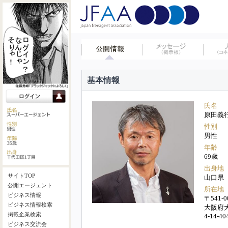
基本情報
氏名
原田義
性別
男性
年齢
69歳
出身地
サイトTOP
山口県
公開エージェント
所在地
ビジネス情報
〒541-0
ビジネス情報検索
大阪府
掲載企業検索
4-14-40
ビジネス交流会