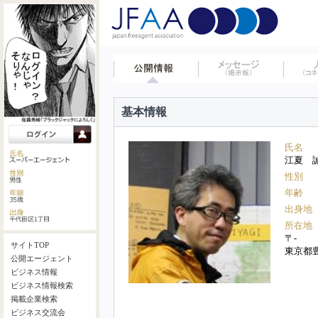
基本情報
氏名
江夏 
性別
年齢
出身地
所在地
〒-
サイトTOP
東京都
公開エージェント
ビジネス情報
ビジネス情報検索
掲載企業検索
ビジネス交流会