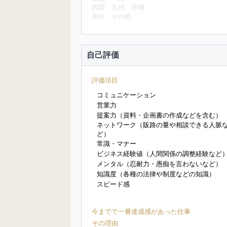
四国
九州
沖縄
海外
その他
自己評価
評価項目
コミュニケーション
営業力
提案力（資料・企画書の作成などを含む）
ネットワーク（販路の量や相談できる人脈
ど）
常識・マナー
ビジネス経験値（人間関係の調整経験など
メンタル（忍耐力・愚痴を言わないなど）
知識度（各種の法律や制度などの知識）
スピード感
今までで一番達成感があった仕事
その理由