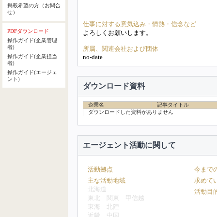
掲載希望の方（お問合
せ）
仕事に対する意気込み・情熱・信念など
PDFダウンロード
よろしくお願いします。
操作ガイド(企業管理
者)
所属、関連会社および団体
no-date
操作ガイド(企業担当
者)
操作ガイド(エージェ
ント)
ダウンロード資料
企業名
記事タイトル
ダウンロードした資料がありません
エージェント活動に関して
活動拠点
今まで
主な活動地域
求めて
北海道
活動目
東北
関東
甲信越
東海
北陸
近畿
中国