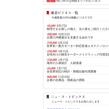
特にHOTな関西エリアのビジネス
今週新着のJFAA掲載ビジネスです
\10,000
8月27日
税理士をお探しの個人、法人様をご紹介くださ
\200,000
10月31日
企業の沖縄進出を支援する会社です
\750,000
6月23日
世界初！動力モーター対応型省エネテクノロジ
\150,000
4月11日
女性向けの格安オーダーメイドウィッグ代理店
\150,000
2月17日
海外の人材紹介 人材派遣
\24,400
1月17日
全世界対応の特許・商標出願代理業務
\600,000
11月10日
企業の在庫品・倒産品の買取
ニュース・トピックスをお知らせします