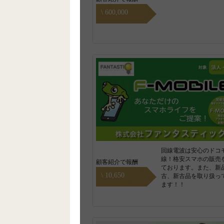
\ 600,000
回線電波は安心のドコ
線！格安スマホの販売
顧客紹介で報酬
ております。また、新
\ 10,650
古、新古品を取り扱っ
ます！！