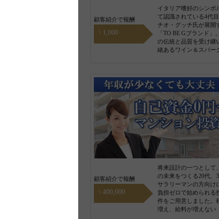
イタリア嗜好のシンボ
て認識されている4代
顧客紹介で報酬
チオ・グッチ氏が展開
\ 1,000
「TO BE Gブランド」
の伝統と品質を受け継
緒あるワイン＆スパー
将来設計の一つとして
の未来をつくる20代、3
顧客紹介で報酬
サラリーマンの方向け
\ 400,000
負担ゼロで始められる
件をご用意しました。
増え、給料が増えない