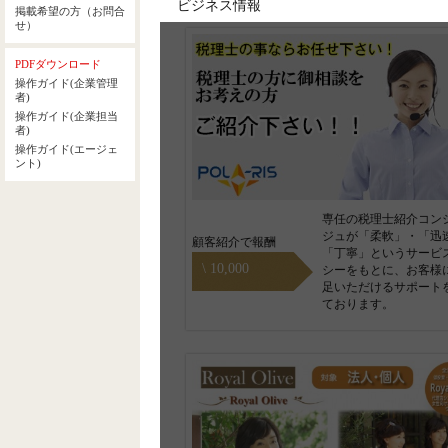
ビジネス情報
専任の税理士紹介コン
ジュが「柔軟」・「迅
顧客紹介で報酬
「丁寧」というサービ
\ 10,000
シーをもとに、お客様
足いただけるサポート
ております。