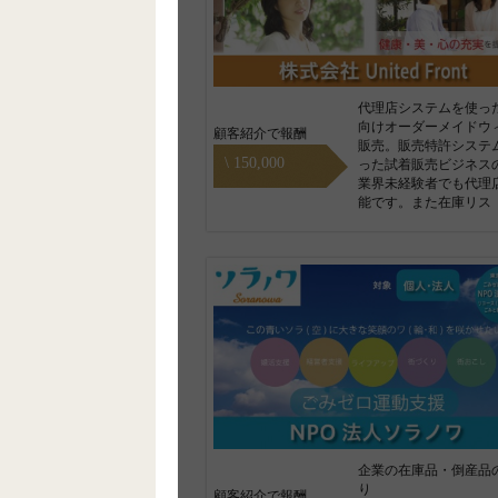
代理店システムを使っ
向けオーダーメイドウ
顧客紹介で報酬
販売。販売特許システ
\ 150,000
った試着販売ビジネス
業界未経験者でも代理
能です。また在庫リス
企業の在庫品・倒産品
り
顧客紹介で報酬