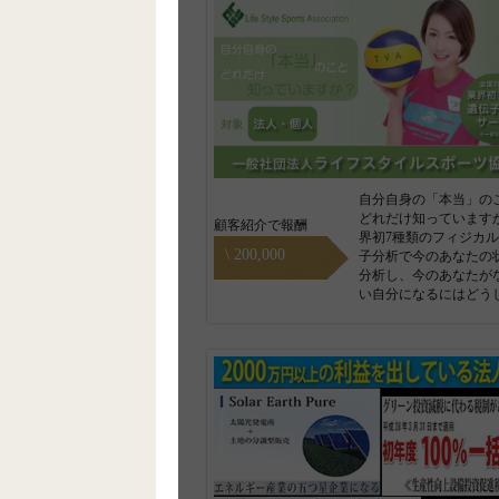
自分自身の「本当」の
どれだけ知っています
顧客紹介で報酬
界初7種類のフィジカ
\ 200,000
子分析で今のあなたの
分析し、今のあなたが
い自分になるにはどう