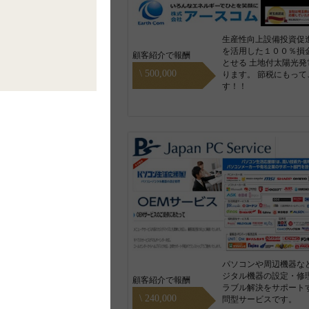
生産性向上設備投資促
を活用した１００％損
顧客紹介で報酬
とせる 土地付太陽光発
\ 500,000
ります。 節税にもって
す！！
パソコンや周辺機器な
ジタル機器の設定・修
顧客紹介で報酬
ラブル解決をサポート
\ 240,000
問型サービスです。