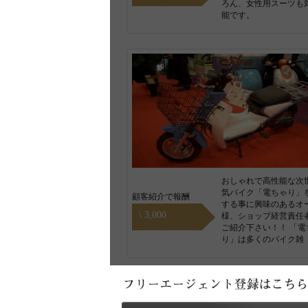
ろん、女性用スーツも
能です。
おしゃれで高性能な次
気バイク「電ちゃり」
顧客紹介で報酬
する事に興味のあるオ
\ 3,000
様、ショップ経営責任
ご紹介下さい！！ 「電
り」は多くのバイク雑