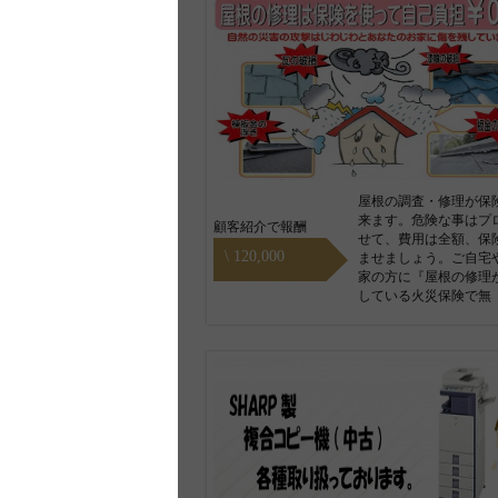
屋根の調査・修理が保
来ます。危険な事はプ
顧客紹介で報酬
せて、費用は全額、保
\ 120,000
ませましょう。ご自宅
家の方に『屋根の修理
している火災保険で無