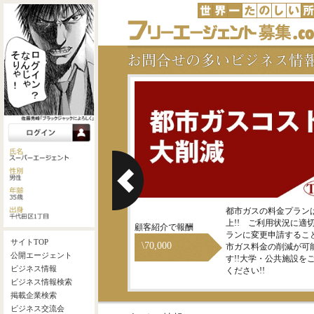
地震保険に入っている家主様
都市ガスの料金プランは
をご紹介ください！！
上!! ご利用状況に適
顧客紹介で報酬
ランに変更申請するこ
\70,000
市ガス料金の削減が可
す!!大学・公共施設を
ください!!