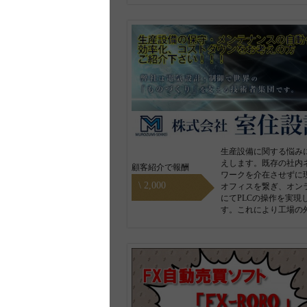
生産設備に関する悩み
えします。既存の社内
顧客紹介で報酬
ワークを介在させずに
\ 2,000
オフィスを繋ぎ、オン
にてPLCの操作を実現
す。これにより工場の