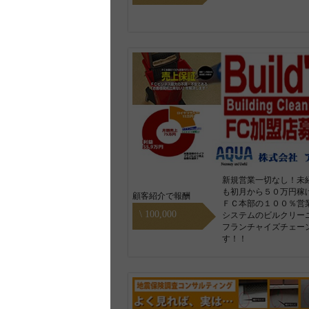
新規営業一切なし！未
も初月から５０万円稼
顧客紹介で報酬
ＦＣ本部の１００％営
\ 100,000
システムのビルクリー
フランチャイズチェー
す！！