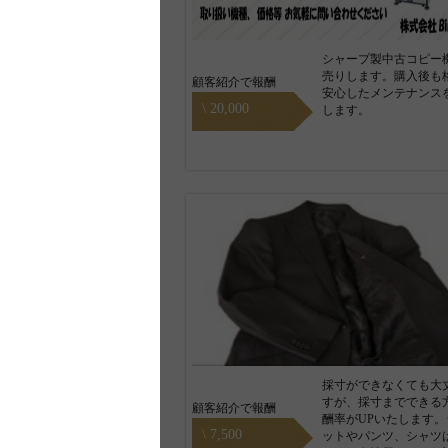
シャープ製中古コピー
売りします。購入後も
顧客紹介で報酬
安心したメンテナンス
\ 20,000
します。
採寸ができなくても大
すが、採寸までできる
顧客紹介で報酬
酬率がUPいたします。
\ 7,500
ットやパンツ、シャツ