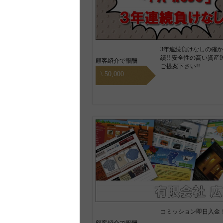
3年連続負けなしの確
績!! 安全性の高い資産
顧客紹介で報酬
ご提案下さい!!
\ 50,000
コミッション即日入金