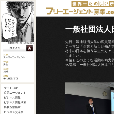
一般社団法人
先日、流通経済大学の客員講師
テーマは『企業と新しい働き
将来の日本を担う学生の方々
しました。
今後もこのような活動を精力
≪講師 一般社団法人日本フ