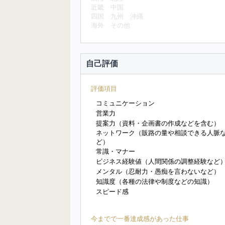
近畿
中国
四国
九州
沖縄
海外
その他
自己評価
評価項目
コミュニケーション
営業力
提案力（資料・企画書の作成などを含む）
ネットワーク（販路の量や相談できる人脈
ど）
常識・マナー
ビジネス経験値（人間関係の調整経験など
メンタル（忍耐力・愚痴を言わないなど）
知識度（各種の法律や制度などの知識）
スピード感
今までで一番達成感があった仕事