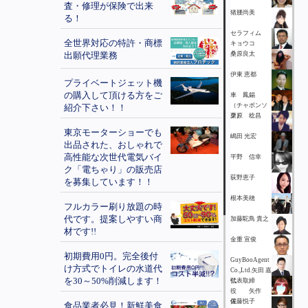
査・修理が保険で出来
猪腰尚美
る！
セラフィム
全世界対応の特許・商標
キョウコ
出願代理業務
桑原良太
伊東 恵都
プライベートジェット機
の購入して頂ける方をご
車 鳳錫
（チャボンソ
紹介下さい！！
ク）
栗原 稔昌
東京モーターショーでも
嶋田 光宏
出品された、おしゃれで
高性能な次世代電気バイ
平野 信幸
ク「電ちゃり」の販売店
荻野恵子
を募集しています！！
根本美穂
フルカラー刷り放題の時
代です。提案しやすい商
加藤駝鳥 貴之
材です!!
金重 宣俊
初期費用0円。完全後付
GuyBooAgent
け方式でトイレの水道代
Co.,Ltd.矢田 嘉
を30～50%削減します！
弘
代表取締
役 矢作
保
佐藤悦子
食品業者必見！新鮮美食