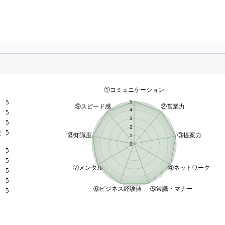
5
5
5
5
な
5
5
）
5
5
5