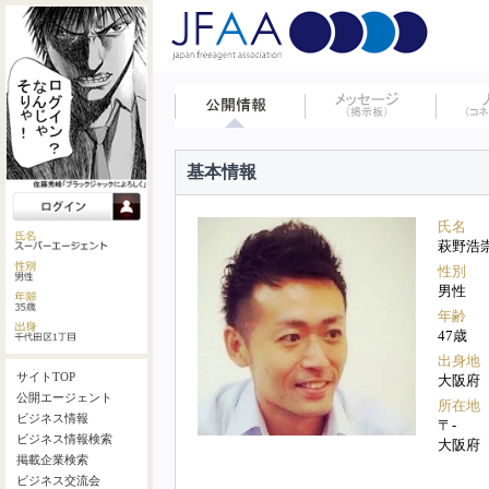
基本情報
氏名
萩野浩
性別
男性
年齢
47歳
出身地
サイトTOP
大阪府
公開エージェント
所在地
ビジネス情報
〒-
ビジネス情報検索
大阪府
掲載企業検索
ビジネス交流会