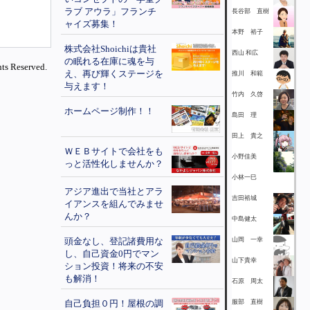
ラブ アウラ」フランチ
長谷部 直樹
ャイズ募集！
本野 裕子
株式会社Shoichiは貴社
西山 和広
の眠れる在庫に魂を与
ts Reserved.
え、再び輝くステージを
推川 和範
与えます！
竹内 久啓
ホームページ制作！！
島田 理
田上 貴之
ＷＥＢサイトで会社をも
小野佳美
っと活性化しませんか？
小林一巳
アジア進出で当社とアラ
吉田裕城
イアンスを組んでみませ
んか？
中島健太
頭金なし、登記諸費用な
山岡 一幸
し、自己資金0円でマン
山下貴幸
ション投資！将来の不安
も解消！
石原 周太
自己負担０円！屋根の調
服部 直樹