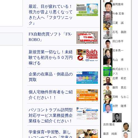
藤岡雅幸
最近、目が疲れている！
視力が昔より悪くなって
今春 宏泰
きた人へ『フタワソニッ
ク』
江夏 誠
石毛 義朗
FX自動売買ソフト「FX-
ROBO」
田口恭平
宮本秀一
新規営業一切なし！未経
験でも初月から５０万円
丸山 博
稼げる
株式会社リミ
企業の在庫品・倒産品の
クス
志摩 裕史
買取
藤田 貴志
個人宅物件所有者をご紹
介ください！！
宮崎 なおこ
水野 隆博
パソコントラブル訪問型
対応サービス業務提携企
業様をご紹介ください！
吉田 隆史
学童保育+学習塾。新し
藤原 純衛
いコンセプトの「学童ク