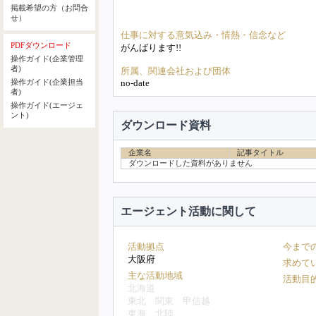
掲載希望の方（お問合
せ）
仕事に対する意気込み・情熱・信念など
PDFダウンロード
がんばります!!
操作ガイド(企業管理
者)
所属、関連会社および団体
no-date
操作ガイド(企業担当
者)
操作ガイド(エージェ
ント)
ダウンロード資料
企業名
記事タイトル
ダウンロードした資料がありません
エージェント活動に関して
活動拠点
今まで
大阪府
求めて
主な活動地域
活動目
北海道
東北
関東
甲信越
東海
北陸