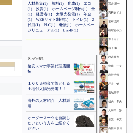
人材募集(1)
無料(1)
育成(1)
エコ
荒井 勝一
(1)
投資(1)
ホームページ制作(1)
金
高橋あずさ
(1)
経営者(1)
太陽光発電(1)
年金
(1)
WEBサイト制作(1)
トイレ(1)
2
若林 浩司
代目(1)
PLC(1)
老後(1)
ホームペー
ジリニューアル(1)
Biz-IN(1)
徳増あや乃
木下元子
山下 甫
秋吉勝也
ランダム表示
格安スマホ事業代理店開
野崎 一文
拓
萩野浩崇
１００％損金で落とせる
坪井 健
土地付太陽光発電！！
葛城昌平
海外の人材紹介 人材派
舘内 孝夫
遣
大和田 渉
オーダースーツを新調し
音無 幸文
たいという方をご紹介く
ださい
髙比耒 賢治