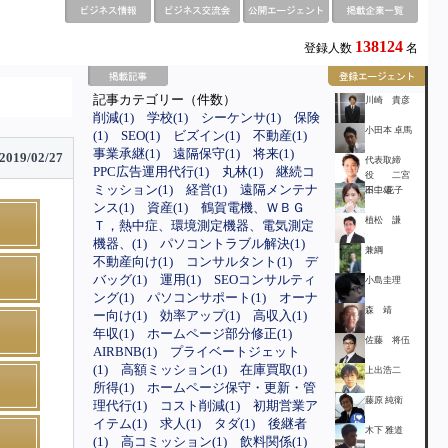
138124
登録人数
名
記事カテゴリー（件数）
川崎 貴彦
削減(1)
学校(1)
シーケンサ(1)
保険
小田本 卓馬
(1)
SEO(1)
ビズイン(1)
不動産(1)
事業承継(1)
遠隔保守(1)
将来(1)
2019/02/27
代表取締
PPC広告運用代行(1)
丸林(1)
継続コ
役 二宮
ミッション(1)
経営(1)
遠隔メンテナ
不二雄
田中 花子
ンス(1)
資産(1)
鶴賀電機、ＷＢＧ
植松 謙
Ｔ，熱中症、環境測定機器、電気測定
機器、(1)
パソコントラブル解決(1)
兼綱
不動産向け(1)
コンサルタント(1)
デ
バッグ(1)
運用(1)
SEOコンサルティ
小島圭理
ング(1)
パソコンサポート(1)
オーナ
森 靖
ー向け(1)
効率アップ(1)
高収入(1)
年収(1)
ホームページ部分修正(1)
佐藤 将伍
AIRBNB(1)
プライベートジェット
(1)
高額ミッション(1)
在庫買取(1)
上出浩二
所得(1)
ホームページ保守・更新・管
藤原 純衛
理代行(1)
コスト削減(1)
初期営業ア
イテム(1)
求人(1)
タダ(1)
後継者
木下 雅道
(1)
高コミッション(1)
飲料関係(1)