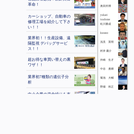
革命！
奥田邦博
yukari
カーショップ、自動車の
tsudome
修理工場を紹介して下さ
松川勝成
い！！
kurano
業界初！！生産設備、遠
浅見 英明
隔監視 デバッグサービ
ス！！
村井 庸介
超お得な車買い替えの裏
外崎 生才
ワザ！！
中谷 勇輝
業界初7種類の遺伝子分
菊池 大輔
析
野畑 和正
中小企業の資金繰りを支
上村修基
えてきた融資コンサル会
社
千葉 達也
藤井善健
水性遮熱塗料・屋根リフ
ォーム
秋野 信治
川上大輝
鳩でお悩みの方にご紹介