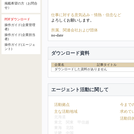
掲載希望の方（お問合
せ）
仕事に対する意気込み・情熱・信念など
PDFダウンロード
よろしくお願いします。
操作ガイド(企業管理
者)
所属、関連会社および団体
no-date
操作ガイド(企業担当
者)
操作ガイド(エージェ
ント)
ダウンロード資料
企業名
記事タイトル
ダウンロードした資料がありません
エージェント活動に関して
活動拠点
今まで
主な活動地域
求めて
北海道
活動目
東北
関東
甲信越
東海
北陸
近畿
中国