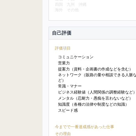
四国
九州
沖縄
海外
その他
自己評価
評価項目
コミュニケーション
営業力
提案力（資料・企画書の作成などを含む）
ネットワーク（販路の量や相談できる人脈
ど）
常識・マナー
ビジネス経験値（人間関係の調整経験など
メンタル（忍耐力・愚痴を言わないなど）
知識度（各種の法律や制度などの知識）
スピード感
今までで一番達成感があった仕事
その理由