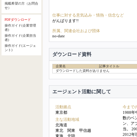
掲載希望の方（お問合
せ）
仕事に対する意気込み・情熱・信念など
PDFダウンロード
がんばります!!
操作ガイド(企業管理
者)
所属、関連会社および団体
no-date
操作ガイド(企業担当
者)
操作ガイド(エージェ
ント)
ダウンロード資料
企業名
記事タイトル
ダウンロードした資料がありません
エージェント活動に関して
活動拠点
今まで
東京都
1988
数のベ
主な活動地域
ン、ア
北海道
当。 2
東北 関東 甲信越
2012
東海 北陸