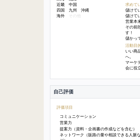
近畿 中国
求めて
四国 九州 沖縄
儲けて
海外
その他
儲けて
営業本
その前
す！
儲かっ
活動目
いい商
へ。
マーケ
会に役
自己評価
評価項目
コミュニケーション
営業力
提案力（資料・企画書の作成などを含む）
ネットワーク（販路の量や相談できる人脈