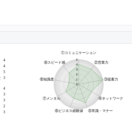
4
4
5
3
な
4
3
）
3
2
3