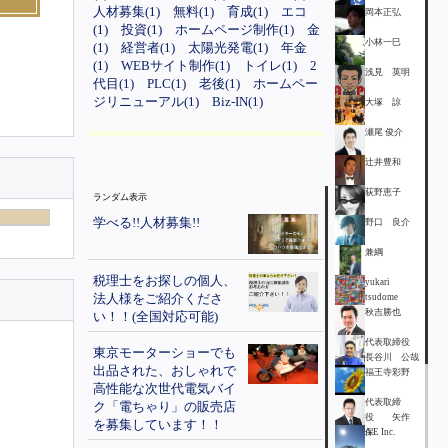
人材募集(1)
無料(1)
育成(1)
エコ
岡本正弘
(1)
投資(1)
ホームページ制作(1)
金
小林一巳
(1)
経営者(1)
太陽光発電(1)
年金
(1)
WEBサイト制作(1)
トイレ(1)
2
浅見 英明
代目(1)
PLC(1)
老後(1)
ホームペー
ジリニューアル(1)
Biz-IN(1)
大塚 諒
瀬尾 俊介
辻井豊和
荻野恵子
ランダム表示
学べる!!人材募集!!
野口 良介
兼綱
税理士をお探しの個人、
yukari
法人様をご紹介くださ
tsudome
秋吉勝也
い！！(全国対応可能)
代表取締役
東京モーターショーでも
長谷川 公哉
出品された、おしゃれで
福王寺彩野
高性能な次世代電気バイ
代表取締
ク「電ちゃり」の販売店
役 矢作
を募集しています！！
保
A E Inc.