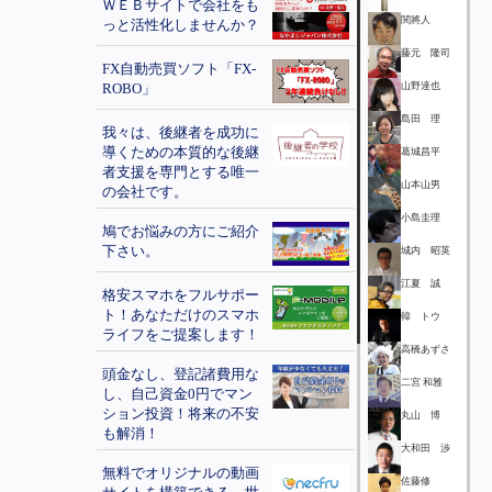
ＷＥＢサイトで会社をも
関將人
っと活性化しませんか？
藤元 隆司
FX自動売買ソフト「FX-
ROBO」
山野達也
島田 理
我々は、後継者を成功に
導くための本質的な後継
葛城昌平
者支援を専門とする唯一
山本山男
の会社です。
小島圭理
鳩でお悩みの方にご紹介
下さい。
城内 昭英
江夏 誠
格安スマホをフルサポー
ト！あなただけのスマホ
韓 トウ
ライフをご提案します！
高橋あずさ
頭金なし、登記諸費用な
二宮 和雅
し、自己資金0円でマン
ション投資！将来の不安
丸山 博
も解消！
大和田 渉
無料でオリジナルの動画
佐藤修