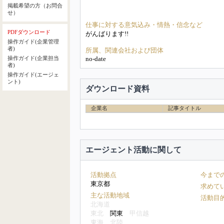
掲載希望の方（お問合
せ）
仕事に対する意気込み・情熱・信念など
PDFダウンロード
がんばります!!
操作ガイド(企業管理
者)
所属、関連会社および団体
no-date
操作ガイド(企業担当
者)
操作ガイド(エージェ
ント)
ダウンロード資料
企業名
記事タイトル
エージェント活動に関して
活動拠点
今まで
東京都
求めて
主な活動地域
活動目
北海道
東北
関東
甲信越
東海
北陸