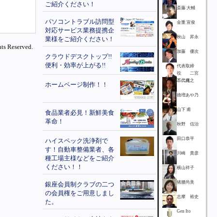
ご紹介ください！
斎藤 大輔
パソコントラブル訪問型
金重 宣俊
対応サービス業務提携企
秋山 昇永
業様をご紹介ください！
ts Reserved.
加藤 優次
クラウドデスクトップ!!
便利・効率が上がる!!
代表取締
役 二宮
不二雄
二代克之
ホームページ制作！！
徳増あや乃
山下 甫
食品業者必見！新鮮美食
革命！
秋野 信治
田口恭平
ハイスペック洗浄剤で
す！自動車整備業者、各
川崎 貴彦
種工場主様などをご紹介
ください！！
横山祥子
猪腰尚美
銀座会員制クラブの二つ
の会員権をご用意しまし
志摩 裕史
た。
Gen Ito