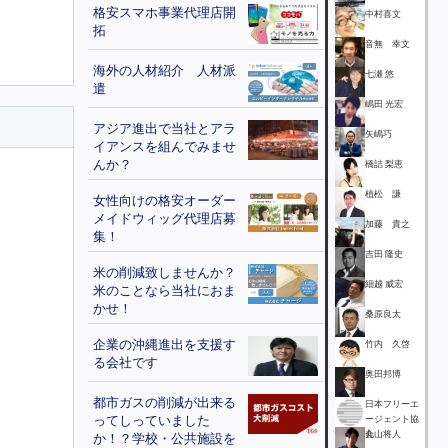
格安スマホ事業代理店開
中村喜文
拓
音無 幸文
海外の人材紹介 人材派
七瀬 悠
遣
嶋田 光宏
アジア進出で当社とアラ
矢嶋巧
イアンスを組んでみませ
んか？
橋詰 梨恵
植松 謙
女性向けの格安オーダー
メイドウィッグ代理店募
加藤 貴之
集！
吉田 隆史
米の削減致しませんか？
細越 威宏
米のことなら当社におま
かせ！
桑原良太
企業の沖縄進出を支援す
竹内 久啓
る会社です
奥田邦博
都市ガスの削減が出来る
日本フリーエ
ってしっていました
ージェント協
会
丸山将人
か！？学校・公共施設を