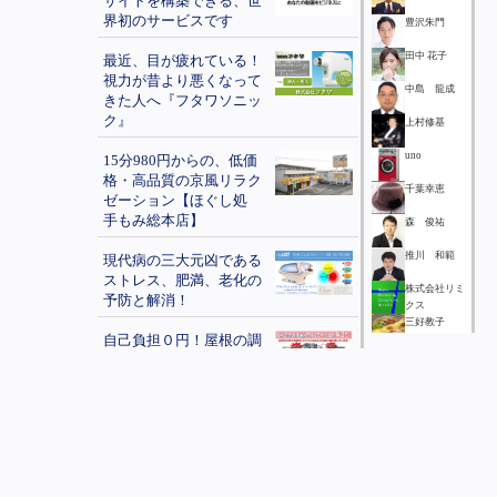
サイトを構築できる、世
界初のサービスです
豊沢朱門
田中 花子
最近、目が疲れている！
視力が昔より悪くなって
中島 龍成
きた人へ『フタワソニッ
ク』
上村修基
uno
15分980円からの、低価
格・高品質の京風リラク
千葉幸恵
ゼーション【ほぐし処
手もみ総本店】
森 俊祐
推川 和範
現代病の三大元凶である
ストレス、肥満、老化の
株式会社リミ
予防と解消！
クス
三好教子
自己負担０円！屋根の調
笹原 健二
査・修理が保険で出来
る！
鎌田俊一
オーダースーツを新調し
野畑 和正
たいという方をご紹介く
千代 治
ださい
三科好造