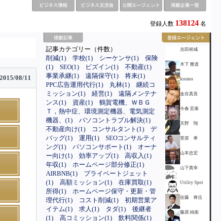
138124
登録人数
名
記事カテゴリー（件数）
吉田裕城
削減(1)
学校(1)
シーケンサ(1)
保険
木下 雅道
(1)
SEO(1)
ビズイン(1)
不動産(1)
事業承継(1)
遠隔保守(1)
将来(1)
2015/08/11
kurano
PPC広告運用代行(1)
丸林(1)
継続コ
ミッション(1)
経営(1)
遠隔メンテナ
金谷真吾
ンス(1)
資産(1)
鶴賀電機、ＷＢＧ
今春 宏泰
Ｔ，熱中症、環境測定機器、電気測定
機器、(1)
パソコントラブル解決(1)
天野 翔
不動産向け(1)
コンサルタント(1)
デ
バッグ(1)
運用(1)
SEOコンサルティ
菅原 孝
ング(1)
パソコンサポート(1)
オーナ
山本忠宏
ー向け(1)
効率アップ(1)
高収入(1)
年収(1)
ホームページ部分修正(1)
山下貴幸
AIRBNB(1)
プライベートジェット
(1)
高額ミッション(1)
在庫買取(1)
Utility Spot
所得(1)
ホームページ保守・更新・管
佐藤 将伍
理代行(1)
コスト削減(1)
初期営業ア
イテム(1)
求人(1)
タダ(1)
後継者
藤原 純衛
(1)
高コミッション(1)
飲料関係(1)