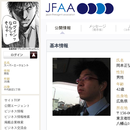
基本情報
氏名
岡本正
性別
男性
年齢
42歳
出身地
サイトTOP
広島県
公開エージェント
所在地
ビジネス情報
〒156-0
ビジネス情報検索
東京都世
掲載企業検索
八幡山1
ビジネス交流会