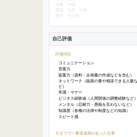
近畿
中国
四国
九州
沖縄
海外
その他
自己評価
評価項目
コミュニケーション
営業力
提案力（資料・企画書の作成などを含む）
ネットワーク（販路の量や相談できる人脈
ど）
常識・マナー
ビジネス経験値（人間関係の調整経験など
メンタル（忍耐力・愚痴を言わないなど）
知識度（各種の法律や制度などの知識）
スピード感
今までで一番達成感があった仕事