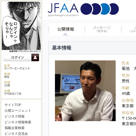
基本情報
氏名
菊池 
性別
男性
年齢
49歳
出身地
サイトTOP
東京都
公開エージェント
所在地
ビジネス情報
〒150-0
ビジネス情報検索
東京都
掲載企業検索
ビジネス交流会