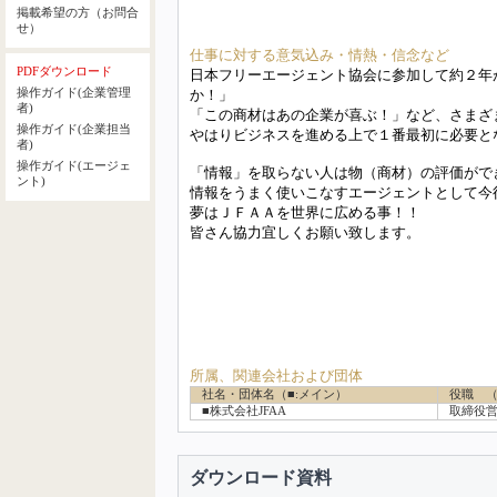
掲載希望の方（お問合
せ）
仕事に対する意気込み・情熱・信念など
PDFダウンロード
日本フリーエージェント協会に参加して約２年
操作ガイド(企業管理
か！」
者)
「この商材はあの企業が喜ぶ！」など、さまざ
操作ガイド(企業担当
やはりビジネスを進める上で１番最初に必要と
者)
操作ガイド(エージェ
「情報」を取らない人は物（商材）の評価がで
ント)
情報をうまく使いこなすエージェントとして今
夢はＪＦＡＡを世界に広める事！！
皆さん協力宜しくお願い致します。
所属、関連会社および団体
社名・団体名（■:メイン）
役職 
■株式会社JFAA
取締役
ダウンロード資料