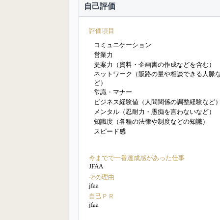
自己評価
評価項目
コミュニケーション
営業力
提案力（資料・企画書の作成などを含む）
ネットワーク（販路の量や相談できる人脈
ど）
常識・マナー
ビジネス経験値（人間関係の調整経験など
メンタル（忍耐力・愚痴を言わないなど）
知識度（各種の法律や制度などの知識）
スピード感
今までで一番達成感があった仕事
JFAA
その理由
jfaa
自己ＰＲ
jfaa