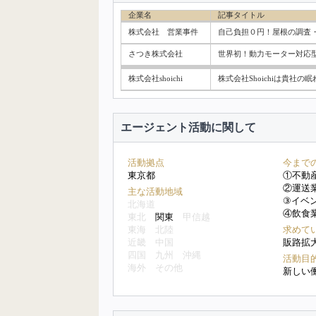
企業名
記事タイトル
株式会社 営業事件
自己負担０円！屋根の調査
さつき株式会社
世界初！動力モーター対応
株式会社shoichi
株式会社Shoichiは貴
エージェント活動に関して
活動拠点
今まで
東京都
①不動
②運送
主な活動地域
③イベ
北海道
④飲食
東北
関東
甲信越
東海
北陸
求めて
近畿
中国
販路拡
四国
九州
沖縄
活動目
海外
その他
新しい