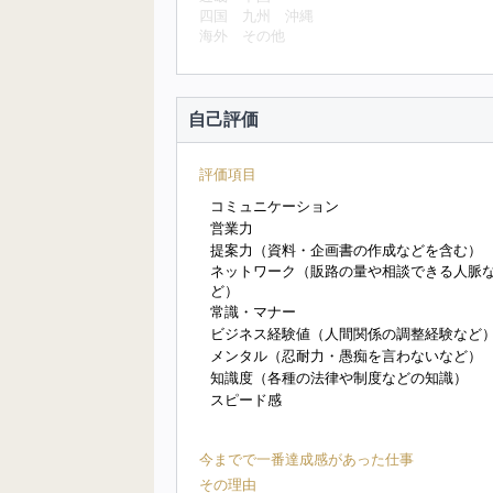
四国
九州
沖縄
海外
その他
自己評価
評価項目
コミュニケーション
営業力
提案力（資料・企画書の作成などを含む）
ネットワーク（販路の量や相談できる人脈
ど）
常識・マナー
ビジネス経験値（人間関係の調整経験など
メンタル（忍耐力・愚痴を言わないなど）
知識度（各種の法律や制度などの知識）
スピード感
今までで一番達成感があった仕事
その理由