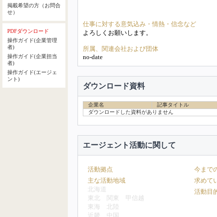
掲載希望の方（お問合
せ）
仕事に対する意気込み・情熱・信念など
PDFダウンロード
よろしくお願いします。
操作ガイド(企業管理
者)
所属、関連会社および団体
no-date
操作ガイド(企業担当
者)
操作ガイド(エージェ
ント)
ダウンロード資料
企業名
記事タイトル
ダウンロードした資料がありません
エージェント活動に関して
活動拠点
今まで
主な活動地域
求めて
北海道
活動目
東北
関東
甲信越
東海
北陸
近畿
中国