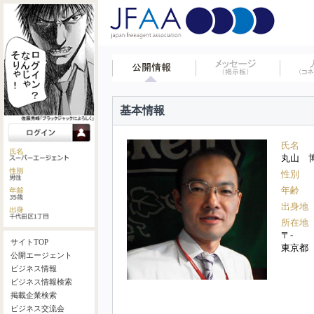
基本情報
氏名
丸山 
性別
年齢
出身地
所在地
〒-
サイトTOP
東京都
公開エージェント
ビジネス情報
ビジネス情報検索
掲載企業検索
ビジネス交流会