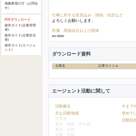
掲載希望の方（お問合
せ）
仕事に対する意気込み・情熱・信念など
PDFダウンロード
よろしくお願いします。
操作ガイド(企業管理
者)
所属、関連会社および団体
no-date
操作ガイド(企業担当
者)
操作ガイド(エージェ
ント)
ダウンロード資料
企業名
記事タイトル
エージェント活動に関して
活動拠点
今まで
主な活動地域
求めて
北海道
活動目
東北
関東
甲信越
東海
北陸
近畿
中国