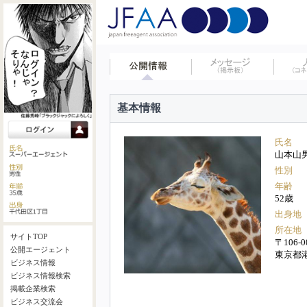
基本情報
氏名
山本山
性別
年齢
52歳
出身地
所在地
サイトTOP
〒106-0
公開エージェント
東京都
ビジネス情報
ビジネス情報検索
掲載企業検索
ビジネス交流会