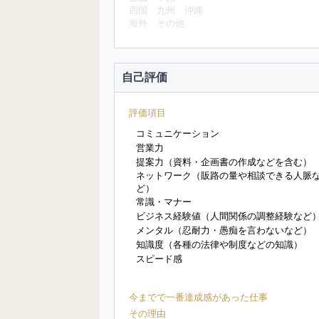
四国
九州
沖縄
海外
その他
自己評価
評価項目
コミュニケーション
営業力
提案力（資料・企画書の作成などを含む）
ネットワーク（販路の量や相談できる人脈
ど）
常識・マナー
ビジネス経験値（人間関係の調整経験など
メンタル（忍耐力・愚痴を言わないなど）
知識度（各種の法律や制度などの知識）
スピード感
今までで一番達成感があった仕事
その理由