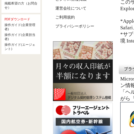
このサイ
Expl
運営会社について
ご利用規約
*Ap
プライバシーポリシー
Saf
*サプ
境 Int
Micr
ン情
「ヘ
がら