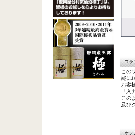
この
能に
お客
「入
このよ
及び