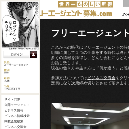
フリーエージェン
これからの時代はフリーエージェントの時
組織に属して１つの仕事をする時代は終わ
多くの情報を獲得し、どんな会社にもどん
お話し致します。
現在の働き方や生き方に『何か違う』と感
参加方法については
ビジネス交流会
をクリ
定員になり次第締め切りとさせて頂きます