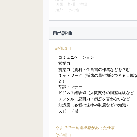
四国
九州
沖縄
海外
その他
自己評価
評価項目
コミュニケーション
営業力
提案力（資料・企画書の作成などを含む）
ネットワーク（販路の量や相談できる人脈
ど）
常識・マナー
ビジネス経験値（人間関係の調整経験など
メンタル（忍耐力・愚痴を言わないなど）
知識度（各種の法律や制度などの知識）
スピード感
今までで一番達成感があった仕事
その理由