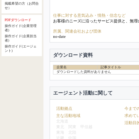
掲載希望の方（お問合
せ）
仕事に対する意気込み・情熱・信念など
PDFダウンロード
お客様のニーズに沿ったサービス提供と、無理
操作ガイド(企業管理
者)
所属、関連会社および団体
no-date
操作ガイド(企業担当
者)
操作ガイド(エージェ
ント)
ダウンロード資料
企業名
記事タイトル
ダウンロードした資料がありません
エージェント活動に関して
活動拠点
今まで
主な活動地域
求めて
北海道
活動目
東北
関東
甲信越
東海
北陸
近畿
中国