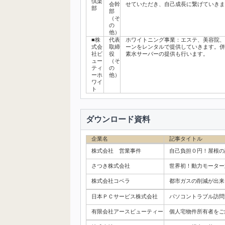
倶楽
会幹
せていただき、自己成長に繋げていきま
部
部
（そ
の
他）
■株
代表
ホワイトニング事業：エステ、美容院、
式会
取締
ーンをレンタルで提供していきます。併
社ビ
役
素水サーバーの提供も行います。
ュー
（そ
ティ
の
ーホ
他）
ワイ
ト
ダウンロード資料
企業名
記事タイトル
株式会社 営業事件
自己負担０円！屋根の
さつき株式会社
世界初！動力モーター
株式会社コベラ
都市ガスの削減が出来
日本ＰＣサービス株式会社
パソコントラブル訪問
有限会社アースビューティー
個人宅物件所有者をご