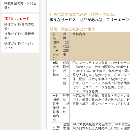
掲載希望の方（お問合
せ）
仕事に対する意気込み・情熱・信念など
PDFダウンロード
優良なサービス、商品があれば、フリーエージ
操作ガイド(企業管理
者)
所属、関連会社および団体
操作ガイド(企業担当
社
役
業務内容
者)
名・
職
団体
（主
操作ガイド(エージェ
名
な担
ント)
（■:
当部
メイ
署）
ン）
■株
代表
①コンサルティング事業：パートナーコ
式会
取締
て請負います。Webの最適化のサポー
社
役
ECサイト等の売上向上、集客改善、問
Birth
（そ
秀な人材を安く請負います。②メディア事
の
作・配信・拡散を低価格で請負います。
他）
ます。③コミュニティ事業：経営者団体
けサービスパッケージを提供します。（
ッケージ等を提供）
■全
理事
一芸に秀でた企業、各業界・各ジャンル
国優
長
です。優良企業のみで連合体を組み、ビ
良企
（そ
事業を成功に導くサポートをしておりま
業経
の
営者
他）
連合
会
運営
20代30代を応援する会です。2030年
2030
委員
来の日本を担う人材の輩出していく団体