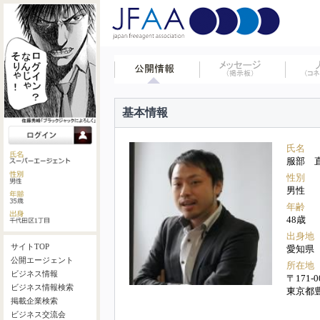
基本情報
氏名
服部 
性別
男性
年齢
48歳
出身地
サイトTOP
愛知県
公開エージェント
所在地
ビジネス情報
〒171-0
ビジネス情報検索
東京都
掲載企業検索
ビジネス交流会