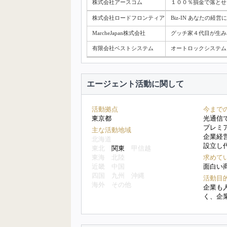
株式会社アースコム
１００％損金で落とせ
株式会社ロードフロンティア
Biz-IN あなたの
MarcheJapan株式会社
グッチ家４代目が生み
有限会社ベストシステム
オートロックシステム
エージェント活動に関して
活動拠点
今まで
東京都
光通信で
プレミ
主な活動地域
企業経
北海道
設立し
東北
関東
甲信越
東海
北陸
求めて
近畿
中国
面白い
四国
九州
沖縄
活動目
海外
その他
企業も
く、企