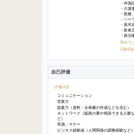
・外国
・介護
・医療
・ソー
・新卒
・飲食
・政治
求めて
活動目
自己評価
評価項目
コミュニケーション
営業力
提案力（資料・企画書の作成などを含む）
ネットワーク（販路の量や相談できる人脈
ど）
常識・マナー
ビジネス経験値（人間関係の調整経験など