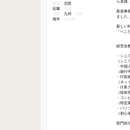
ら直接
東海
北陸
近畿
中国
新規事
四国
九州
沖縄
ました
海外
その他
新しい
「へこ
経営全
・シニ
（シニ
・中国
（旅行
・IT
（ネッ
・IT
（技術
・コン
（特定
・パソ
（初心
部門担