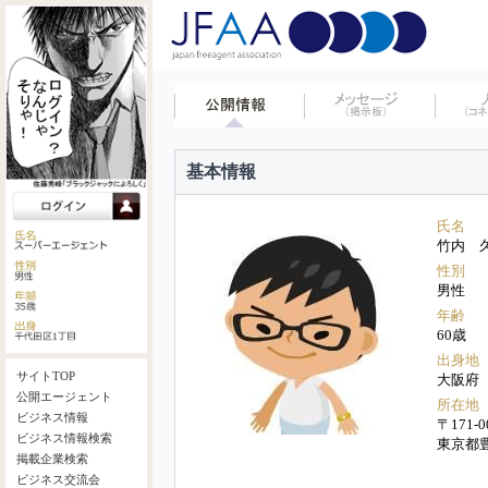
基本情報
氏名
竹内 
性別
男性
年齢
60歳
出身地
サイトTOP
大阪府
公開エージェント
所在地
ビジネス情報
〒171-0
ビジネス情報検索
東京都
掲載企業検索
ビジネス交流会