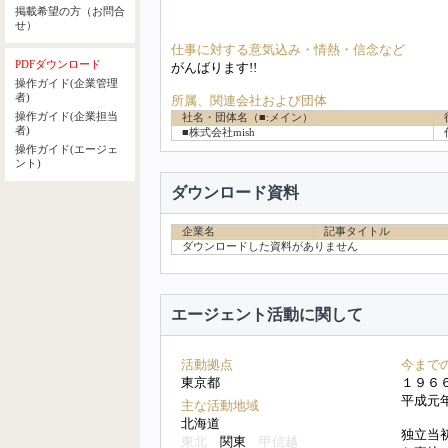
掲載希望の方（お問合
せ）
仕事に対する意気込み・情熱・信念など
PDFダウンロード
がんばります!!
操作ガイド(企業管理
者)
所属、関連会社および団体
操作ガイド(企業担当
社名・団体名（■:メイン）
者)
■株式会社mish
操作ガイド(エージェ
ント)
ダウンロード資料
企業名
記事タイトル
ダウンロードした資料がありません
エージェント活動に関して
活動拠点
今まで
東京都
１９６
平成元
主な活動地域
北海道
独立当
東北
関東
甲信越