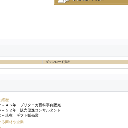
ダウンロード資料
の経歴
２～４６年 ブリタニカ百科事典販売
６～５２年 販売促進コンサルタント
２～現在 ギフト販売業
いる商材や企業