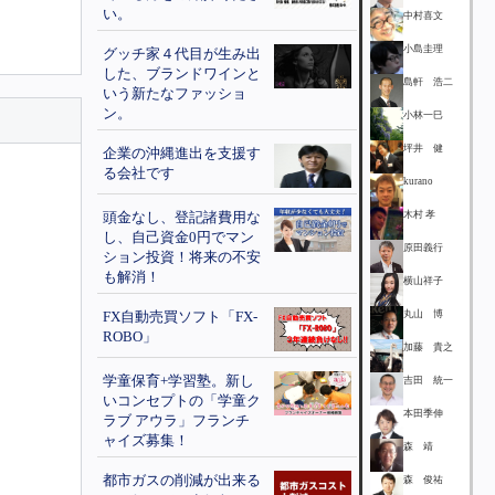
い。
中村喜文
小島圭理
グッチ家４代目が生み出
した、ブランドワインと
島軒 浩二
いう新たなファッショ
ン。
小林一巳
坪井 健
企業の沖縄進出を支援す
る会社です
kurano
頭金なし、登記諸費用な
木村 孝
し、自己資金0円でマン
原田義行
ション投資！将来の不安
も解消！
横山祥子
FX自動売買ソフト「FX-
丸山 博
ROBO」
加藤 貴之
学童保育+学習塾。新し
吉田 統一
いコンセプトの「学童ク
本田季伸
ラブ アウラ」フランチ
ャイズ募集！
森 靖
都市ガスの削減が出来る
森 俊祐