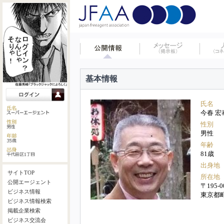
基本情報
氏名
今春 宏
性別
男性
年齢
81歳
出身地
サイトTOP
所在地
公開エージェント
〒195-0
ビジネス情報
東京都町
ビジネス情報検索
掲載企業検索
ビジネス交流会