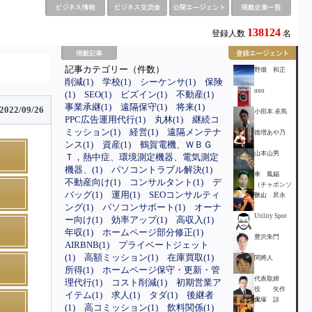
138124
登録人数
名
記事カテゴリー（件数）
野畑 和正
削減(1)
学校(1)
シーケンサ(1)
保険
uno
(1)
SEO(1)
ビズイン(1)
不動産(1)
事業承継(1)
遠隔保守(1)
将来(1)
2022/09/26
小田本 卓馬
PPC広告運用代行(1)
丸林(1)
継続コ
ミッション(1)
経営(1)
遠隔メンテナ
徳増あや乃
ンス(1)
資産(1)
鶴賀電機、ＷＢＧ
山本山男
Ｔ，熱中症、環境測定機器、電気測定
機器、(1)
パソコントラブル解決(1)
車 鳳錫
不動産向け(1)
コンサルタント(1)
デ
（チャボンソ
バッグ(1)
運用(1)
SEOコンサルティ
ク）
秋山 昇永
ング(1)
パソコンサポート(1)
オーナ
Utility Spot
ー向け(1)
効率アップ(1)
高収入(1)
年収(1)
ホームページ部分修正(1)
豊沢朱門
AIRBNB(1)
プライベートジェット
(1)
高額ミッション(1)
在庫買取(1)
関將人
所得(1)
ホームページ保守・更新・管
代表取締
理代行(1)
コスト削減(1)
初期営業ア
役 矢作
イテム(1)
求人(1)
タダ(1)
後継者
保
大塚 諒
(1)
高コミッション(1)
飲料関係(1)