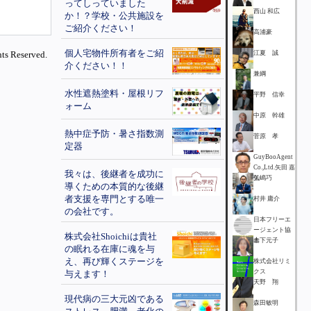
ってしっていました
西山 和広
か！？学校・公共施設を
ご紹介ください！
高浦豪
個人宅物件所有者をご紹
ts Reserved.
江夏 誠
介ください！！
兼綱
水性遮熱塗料・屋根リフ
平野 信幸
ォーム
中原 幹雄
熱中症予防・暑さ指数測
菅原 孝
定器
GuyBooAgent
Co.,Ltd.矢田 嘉
我々は、後継者を成功に
弘
矢嶋巧
導くための本質的な後継
者支援を専門とする唯一
村井 庸介
の会社です。
日本フリーエ
ージェント協
株式会社Shoichiは貴社
会
木下元子
の眠れる在庫に魂を与
え、再び輝くステージを
株式会社リミ
クス
与えます！
天野 翔
現代病の三大元凶である
森田敏明