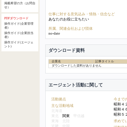
掲載希望の方（お問合
せ）
仕事に対する意気込み・情熱・信念など
PDFダウンロード
あなたのお役に立ちたい
操作ガイド(企業管理
者)
所属、関連会社および団体
no-date
操作ガイド(企業担当
者)
操作ガイド(エージェ
ント)
ダウンロード資料
企業名
記事タイトル
ダウンロードした資料がありません
エージェント活動に関して
活動拠点
今まで
昭和４
主な活動地域
昭和４
北海道
昭和５
東北
関東
甲信越
東海
北陸
求めて
近畿
中国