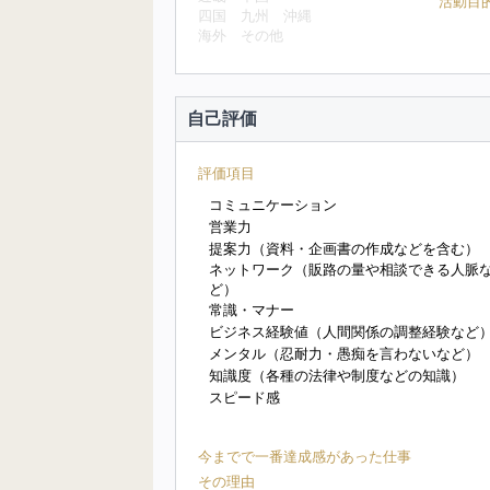
活動目
四国
九州
沖縄
海外
その他
自己評価
評価項目
コミュニケーション
営業力
提案力（資料・企画書の作成などを含む）
ネットワーク（販路の量や相談できる人脈
ど）
常識・マナー
ビジネス経験値（人間関係の調整経験など
メンタル（忍耐力・愚痴を言わないなど）
知識度（各種の法律や制度などの知識）
スピード感
今までで一番達成感があった仕事
その理由