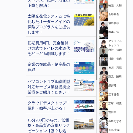
ストレス、肥満、老化の
予防と解消！
菊池 大輔
金谷真吾
太陽光発電システムに特
化したオーダーメイドの
湯谷 隆弘
保険プログラムをご提供
します！
岡本正弘
セラフィム
初期費用0円。完全後付
キョウコ
け方式でトイレの水道代
秋野 信治
を30～50%削減します！
川崎 貴彦
企業の在庫品・倒産品の
推川 和範
買取
藤元 隆司
パソコントラブル訪問型
鍛邦雄
対応サービス業務提携企
業様をご紹介ください！
三木健吾
クラウドデスクトップ!!
志摩 裕史
便利・効率が上がる!!
吉田崇
15分980円からの、低価
高橋あずさ
格・高品質の京風リラク
ゼーション【ほぐし処
今春 宏泰