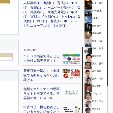
人材募集(1)
無料(1)
育成(1)
エコ
田上 貴之
(1)
投資(1)
ホームページ制作(1)
金
高橋 健太
(1)
経営者(1)
太陽光発電(1)
年金
(1)
WEBサイト制作(1)
トイレ(1)
2
A E Inc.
代目(1)
PLC(1)
老後(1)
ホームペー
ジリニューアル(1)
Biz-IN(1)
鎌田俊一
佐藤佑輝
植森 宏昌
外崎 生才
ランダム表示
１００％損金で落とせる
藤岡雅幸
土地付太陽光発電！！
浅見 英明
新規営業一切なし！未経
萩野浩崇
験でも初月から５０万円
舘内 孝夫
稼げる
辻井豊和
無料でオリジナルの動画
サイトを構築できる、世
千代 治
界初のサービスです
石原 周太
中古コピー機を必要とし
増野文紀
ている方をご紹介くださ