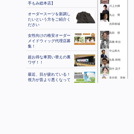
手もみ総本店】
川上大輝
オーダースーツを新調し
丸山 博
たいという方をご紹介く
ださい
吉田裕城
島田 理
女性向けの格安オーダー
メイドウィッグ代理店募
高橋 幸治
集！
中山和大
超お得な車買い替えの裏
矢島 和明
ワザ！！
田中 花子
最近、目が疲れている！
長谷部 直樹
視力が昔より悪くなって
きた人へ『フタワソニッ
小川家孝
ク』
斎藤 大輔
実績多数のホームページ
細越 威宏
制作!!
千葉 達也
自己負担０円！屋根の調
丸山将人
査・修理が保険で出来
る！
中島 龍成