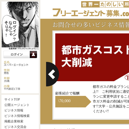
地震保険に入っている家主様
都市ガスの料金プランは
をご紹介ください！！
上!! ご利用状況に適
顧客紹介で報酬
ランに変更申請するこ
\70,000
市ガス料金の削減が可
す!!大学・公共施設を
ください!!