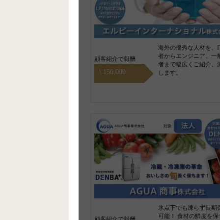
海外の優秀な人材を、I
者からエンジニア、一
顧客紹介で報酬
者まで幅広くご紹介、
\ 150,000
します。
氷点下でも凍らず長期
可能！ 食材の鮮度を保
顧客紹介で報酬