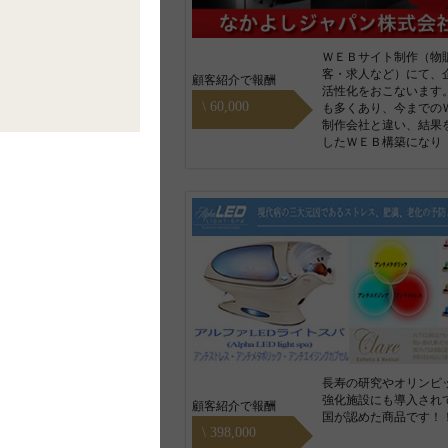
ＷＥＢサイト制作（物
客・求人など）にて、
顧客紹介で報酬
活性化をおこないます
\ 60,000
も多くあり、今までの
制作会社と違い、結果
したＷＥＢ構築になり
長寿の研究やオリンピ
強化施設にも導入され
顧客紹介で報酬
国が認めた商品です！
\ 398,000