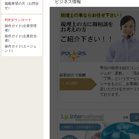
ビジネス情報
専任の税理士紹介コン
ジュが「柔軟」・「迅
顧客紹介で報酬
「丁寧」というサービ
\ 10,000
シーをもとに、お客様
足いただけるサポート
ております。