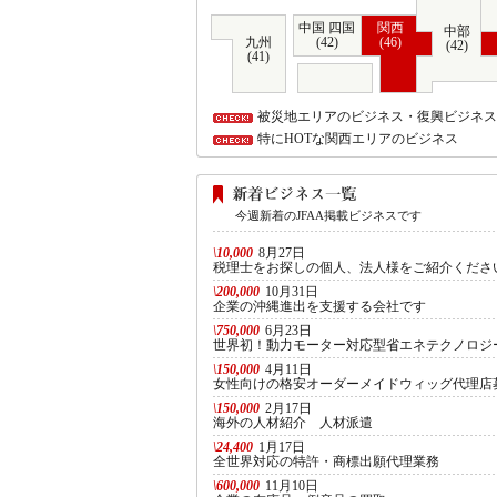
中国 四国
関西
中部
九州
(42)
(46)
(42)
(41)
被災地エリアのビジネス・復興ビジネス
特にHOTな関西エリアのビジネス
今週新着のJFAA掲載ビジネスです
\10,000
8月27日
税理士をお探しの個人、法人様をご紹介くださ
\200,000
10月31日
企業の沖縄進出を支援する会社です
\750,000
6月23日
世界初！動力モーター対応型省エネテクノロジ
\150,000
4月11日
女性向けの格安オーダーメイドウィッグ代理店
\150,000
2月17日
海外の人材紹介 人材派遣
\24,400
1月17日
全世界対応の特許・商標出願代理業務
\600,000
11月10日