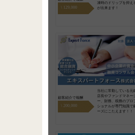
凍時のドリップを抑え
\ 129,000
が出来ます！
当社に常勤している元
店長やファンドマネー
顧客紹介で報酬
ー、財務、税務のプロ
\ 200,000
ショナルが専門知識で
ーズにこたえます！！