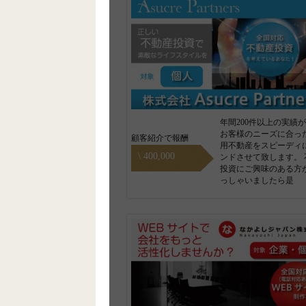
年間200件以上の実績
お客様のニーズに合っ
顧客紹介で報酬
用不動産をスピーディ
\ 400,000
ンドさせて致します。 
投資にご興味のある方
っしゃいましたら是