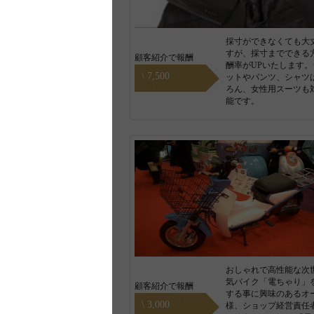
採寸ができなくても大
すが、採寸までできる
顧客紹介で報酬
酬率がUPいたします。
\ 7,500
ットやパンツ、シャツ
ろん、女性用スーツも
能です。
おしゃれで高性能な次
気バイク「電ちゃり」
顧客紹介で報酬
する事に興味のあるオ
\ 3,000
様、ショップ経営責任