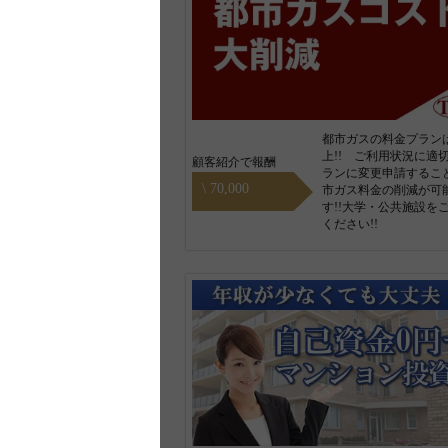
都市ガスの料金プランは
上!! ご利用状況に適
顧客紹介で報酬
ランに変更申請するこ
\ 70,000
市ガス料金の削減が可
す!!大学・公共施設を
ください!!