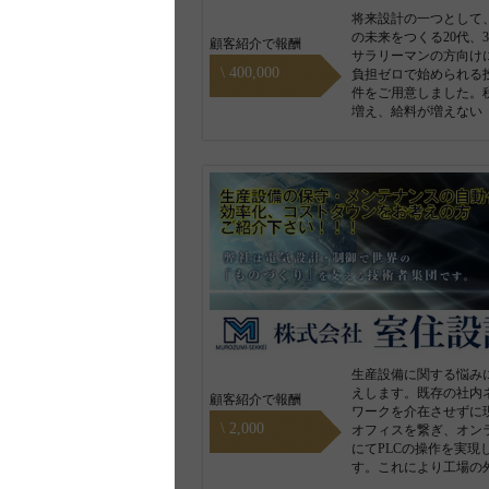
将来設計の一つとして
の未来をつくる20代、3
顧客紹介で報酬
サラリーマンの方向け
\ 400,000
負担ゼロで始められる
件をご用意しました。
増え、給料が増えない
生産設備に関する悩み
えします。既存の社内
顧客紹介で報酬
ワークを介在させずに
\ 2,000
オフィスを繋ぎ、オン
にてPLCの操作を実現
す。これにより工場の