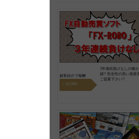
3年連続負けなしの確
績!! 安全性の高い資産
顧客紹介で報酬
ご提案下さい!!
\ 50,000