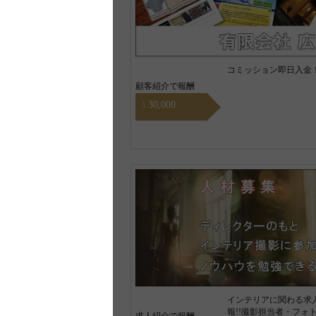
コミッション即日入金
顧客紹介で報酬
\ 30,000
インテリアに関わる求
報!!撮影担当者・フォ