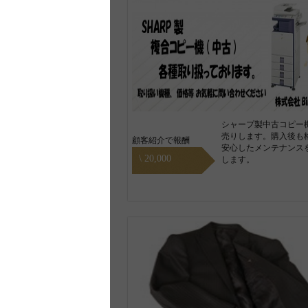
シャープ製中古コピー
売りします。購入後も
顧客紹介で報酬
安心したメンテナンス
\ 20,000
します。