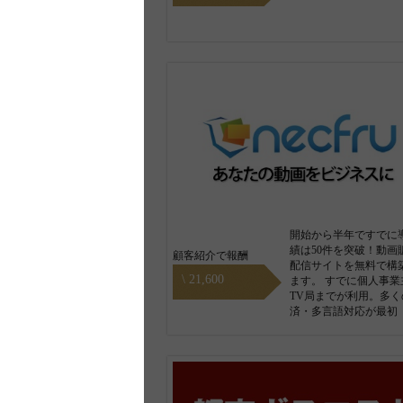
開始から半年ですでに
績は50件を突破！動画
顧客紹介で報酬
配信サイトを無料で構
\ 21,600
ます。 すでに個人事業
TV局までが利用。多く
済・多言語対応が最初