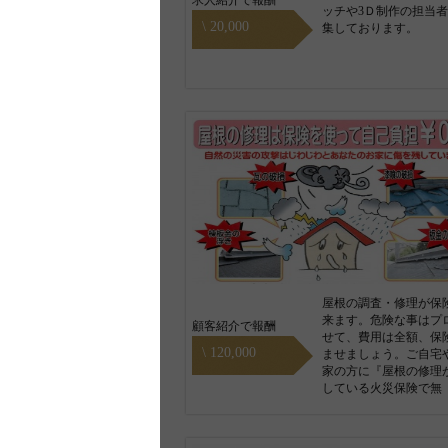
求人紹介で報酬
ッチや3Ｄ制作の担当
\ 20,000
集しております。
屋根の調査・修理が保
来ます。危険な事はプ
顧客紹介で報酬
せて、費用は全額、保
\ 120,000
ませましょう。ご自宅
家の方に『屋根の修理
している火災保険で無