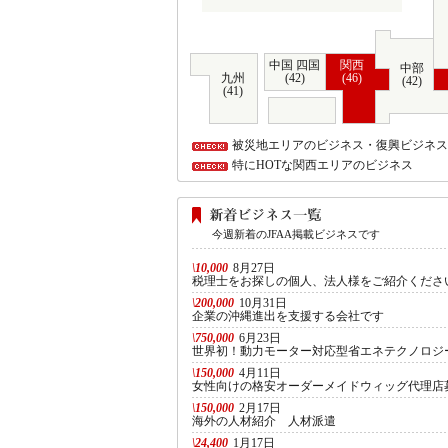
中国 四国
関西
中部
九州
(42)
(46)
(42)
(41)
被災地エリアのビジネス・復興ビジネス
特にHOTな関西エリアのビジネス
今週新着のJFAA掲載ビジネスです
\10,000
8月27日
税理士をお探しの個人、法人様をご紹介くださ
\200,000
10月31日
企業の沖縄進出を支援する会社です
\750,000
6月23日
世界初！動力モーター対応型省エネテクノロジ
\150,000
4月11日
女性向けの格安オーダーメイドウィッグ代理店
\150,000
2月17日
海外の人材紹介 人材派遣
\24,400
1月17日