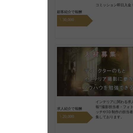
コミッション即日入金
顧客紹介で報酬
\ 30,000
インテリアに関わる求
報!!撮影担当者・フォ
求人紹介で報酬
ッチや3Ｄ制作の担当
\ 20,000
集しております。