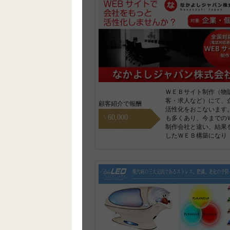
ＷＥＢサイト制作（物
客・求人など）にて、
顧客紹介で報酬
活性化をおこないます
\ 60,000
も多くあり、今までの
制作会社と違い、結果
したＷＥＢ構築になり