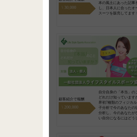
本の風土にあった記事
\ 30,000
し、日本人に合ったオ
スーツを販売してます
自分自身の「本当」の
どれだけ知っています
顧客紹介で報酬
界初7種類のフィジカ
\ 200,000
子分析で今のあなたの
分析し、今のあなたが
い自分になるにはどう