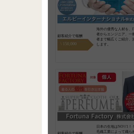
海外の優秀な人材を、I
者からエンジニア、一
顧客紹介で報酬
者まで幅広くご紹介、
\ 150,000
します。
日本の生地はNO\\\'1
毛織工業によって織ら
顧客紹介で報酬