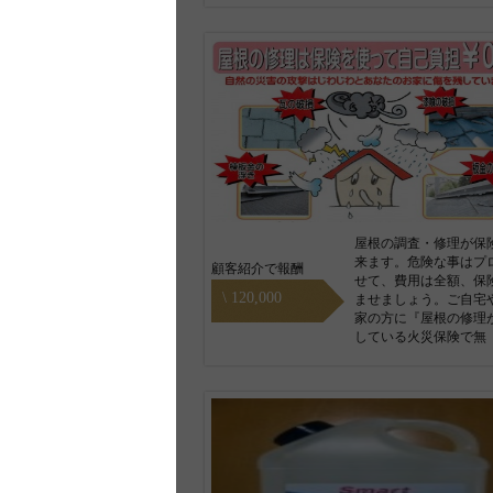
屋根の調査・修理が保
来ます。危険な事はプ
顧客紹介で報酬
せて、費用は全額、保
\ 120,000
ませましょう。ご自宅
家の方に『屋根の修理
している火災保険で無