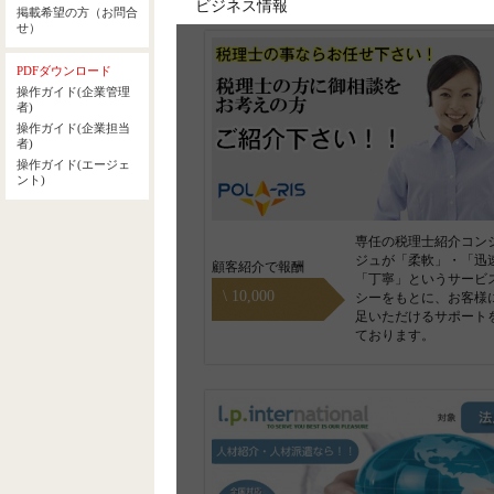
ビジネス情報
専任の税理士紹介コン
ジュが「柔軟」・「迅
顧客紹介で報酬
「丁寧」というサービ
\ 10,000
シーをもとに、お客様
足いただけるサポート
ております。