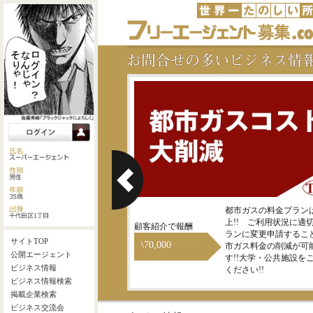
地震保険に入っている家主様
都市ガスの料金プランは
をご紹介ください！！
上!! ご利用状況に適
顧客紹介で報酬
ランに変更申請するこ
\70,000
市ガス料金の削減が可
す!!大学・公共施設を
ください!!