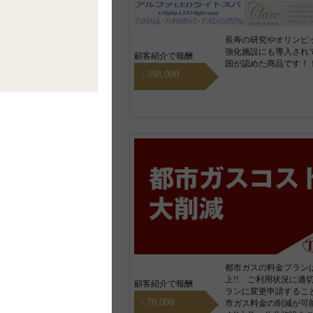
長寿の研究やオリンピ
強化施設にも導入され
顧客紹介で報酬
国が認めた商品です！
\ 398,000
都市ガスの料金プランは
上!! ご利用状況に適
顧客紹介で報酬
ランに変更申請するこ
\ 70,000
市ガス料金の削減が可