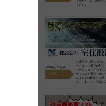
す!!大学・公共施設を
ください!!
生産設備に関する悩み
えします。既存の社内
顧客紹介で報酬
ワークを介在させずに
\ 2,000
オフィスを繋ぎ、オン
にてPLCの操作を実現
す。これにより工場の