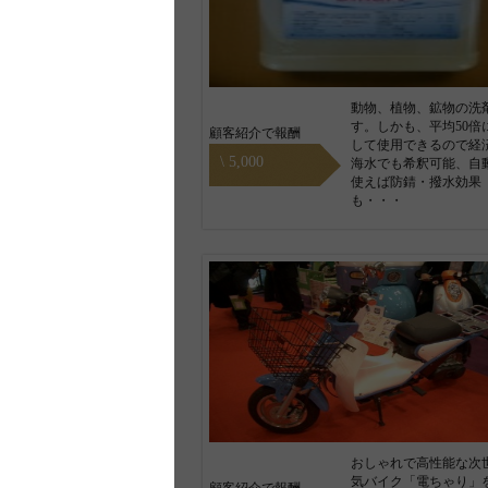
動物、植物、鉱物の洗
す。しかも、平均50倍
顧客紹介で報酬
して使用できるので経
\ 5,000
海水でも希釈可能、自
使えば防錆・撥水効果
も・・・
おしゃれで高性能な次
気バイク「電ちゃり」