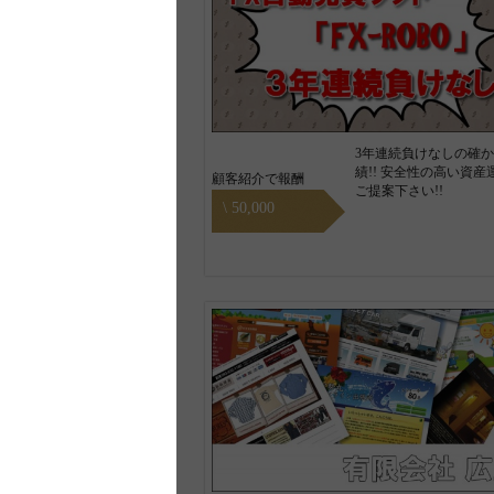
3年連続負けなしの確
績!! 安全性の高い資産
顧客紹介で報酬
ご提案下さい!!
\ 50,000