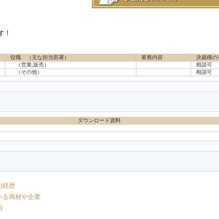
す！
役職 （主な担当部署）
業務内容
決裁権の
（営業,販売）
相談可
（その他）
相談可
ダウンロード資料
の経歴
いる商材や企業
的