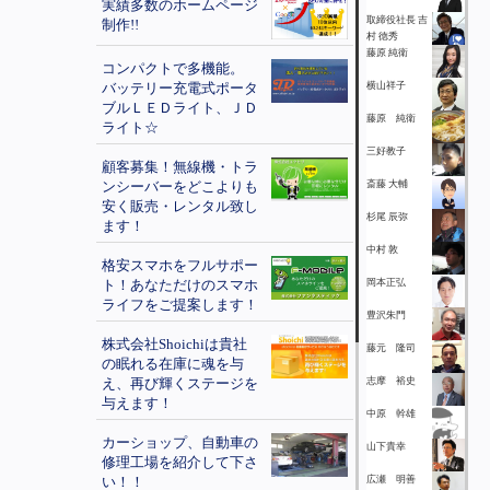
実績多数のホームページ
取締役社長 吉
制作!!
村 徳秀
藤原 純衛
コンパクトで多機能。
バッテリー充電式ポータ
横山祥子
ブルＬＥＤライト、ＪＤ
藤原 純衛
ライト☆
三好教子
顧客募集！無線機・トラ
ンシーバーをどこよりも
斎藤 大輔
安く販売・レンタル致し
杉尾 辰弥
ます！
中村 敦
格安スマホをフルサポー
ト！あなただけのスマホ
岡本正弘
ライフをご提案します！
豊沢朱門
株式会社Shoichiは貴社
藤元 隆司
の眠れる在庫に魂を与
え、再び輝くステージを
志摩 裕史
与えます！
中原 幹雄
カーショップ、自動車の
山下貴幸
修理工場を紹介して下さ
い！！
広瀬 明善