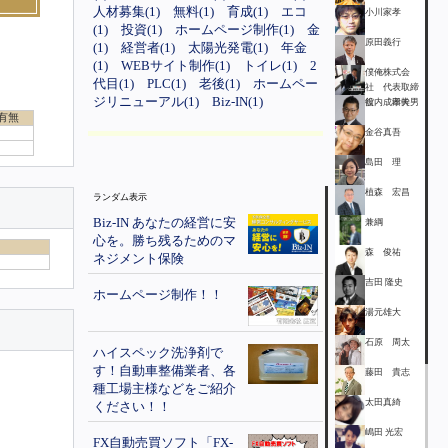
人材募集(1)
無料(1)
育成(1)
エコ
小川家孝
(1)
投資(1)
ホームページ制作(1)
金
原田義行
(1)
経営者(1)
太陽光発電(1)
年金
(1)
WEBサイト制作(1)
トイレ(1)
2
僕俺株式会
代目(1)
PLC(1)
老後(1)
ホームペー
社 代表取締
ジリニューアル(1)
Biz-IN(1)
役 成田幹男
舘内 孝夫
有無
金谷真吾
島田 理
植森 宏昌
ランダム表示
Biz-IN あなたの経営に安
兼綱
心を。勝ち残るためのマ
森 俊祐
ネジメント保険
吉田 隆史
ホームページ制作！！
湯元雄大
石原 周太
ハイスペック洗浄剤で
す！自動車整備業者、各
藤田 貴志
種工場主様などをご紹介
太田真綺
ください！！
嶋田 光宏
FX自動売買ソフト「FX-