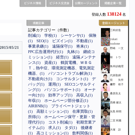
138124
登録人数
名
記事カテゴリー（件数）
三科好造
削減(1)
学校(1)
シーケンサ(1)
保険
yukari
(1)
SEO(1)
ビズイン(1)
不動産(1)
tsudome
事業承継(1)
遠隔保守(1)
将来(1)
2015/05/21
野崎 一文
PPC広告運用代行(1)
丸林(1)
継続コ
ミッション(1)
経営(1)
遠隔メンテナ
韓 トウ
ンス(1)
資産(1)
鶴賀電機、ＷＢＧ
角本紗織理
Ｔ，熱中症、環境測定機器、電気測定
機器、(1)
パソコントラブル解決(1)
代表取締
不動産向け(1)
コンサルタント(1)
デ
役 矢作
バッグ(1)
運用(1)
SEOコンサルティ
保
本野 裕子
ング(1)
パソコンサポート(1)
オーナ
桑原良太
ー向け(1)
効率アップ(1)
高収入(1)
年収(1)
ホームページ部分修正(1)
高橋 健太
AIRBNB(1)
プライベートジェット
(1)
高額ミッション(1)
在庫買取(1)
矢島 和明
所得(1)
ホームページ保守・更新・管
二宮 和雅
理代行(1)
コスト削減(1)
初期営業ア
イテム(1)
求人(1)
タダ(1)
後継者
大塚 諒
(1)
高コミッション(1)
飲料関係(1)