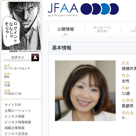
基本情報
氏名
猪腰尚
性別
女性
年齢
52歳
出身地
サイトTOP
愛媛県
公開エージェント
所在地
ビジネス情報
〒-
ビジネス情報検索
掲載企業検索
ビジネス交流会