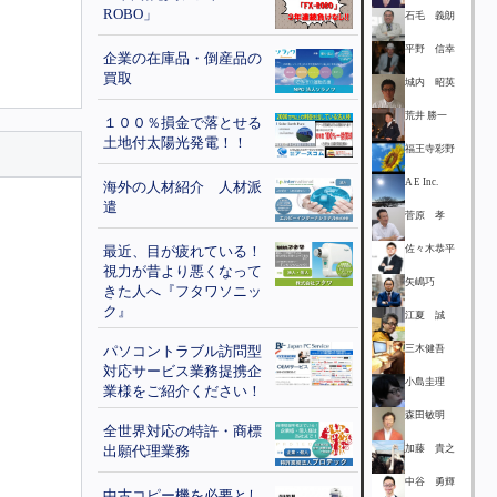
ROBO」
石毛 義朗
平野 信幸
企業の在庫品・倒産品の
買取
城内 昭英
荒井 勝一
１００％損金で落とせる
土地付太陽光発電！！
福王寺彩野
A E Inc.
海外の人材紹介 人材派
遣
菅原 孝
最近、目が疲れている！
佐々木恭平
視力が昔より悪くなって
矢嶋巧
きた人へ『フタワソニッ
ク』
江夏 誠
パソコントラブル訪問型
三木健吾
対応サービス業務提携企
小島圭理
業様をご紹介ください！
森田敏明
全世界対応の特許・商標
出願代理業務
加藤 貴之
中谷 勇輝
中古コピー機を必要とし