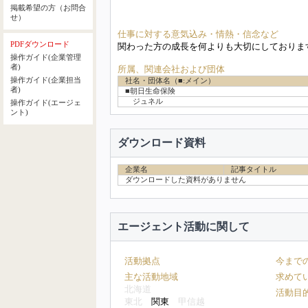
掲載希望の方（お問合
せ）
仕事に対する意気込み・情熱・信念など
PDFダウンロード
関わった方の成長を何よりも大切にしておりま
操作ガイド(企業管理
者)
所属、関連会社および団体
操作ガイド(企業担当
社名・団体名（■:メイン）
者)
■朝日生命保険
ジュネル
操作ガイド(エージェ
ント)
ダウンロード資料
企業名
記事タイトル
ダウンロードした資料がありません
エージェント活動に関して
活動拠点
今まで
主な活動地域
求めて
北海道
活動目
東北
関東
甲信越