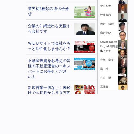
中山和大
業界初7種類の遺伝子分
析
辻井豊和
秋野 信治
企業の沖縄進出を支援す
る会社です
増野文紀
GuyBooAgent
ＷＥＢサイトで会社をも
Co.,Ltd.矢田 嘉
っと活性化しませんか？
弘
木下元子
不動産投資をお考えの皆
音無 幸文
様！不動産運営のエキス
森 靖
パートにお任せくださ
い！
丸山 博
新規営業一切なし！未経
高浦豪
験でも初月から５０万円
佐藤修
稼げる
辻泰樹
熱中症予防・暑さ指数測
定器
高橋あずさ
葛城昌平
学べる!!人材募集!!
丸山 博