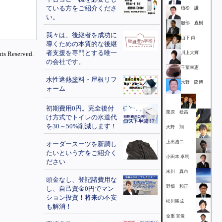
ている方をご紹介くださ
植松 謙
い。
服部 直樹
我々は、後継者を成功に
山下 甫
導くための本質的な後継
者支援を専門とする唯一
ts Reserved.
川上大輝
の会社です。
千葉幸恵
水性遮熱塗料・屋根リフ
水野 隆博
ォーム
初期費用0円。完全後付
栗原 稔昌
け方式でトイレの水道代
を30～50%削減します！
天野 翔
上出浩二
オーダースーツを新調し
たいという方をご紹介く
小田本 卓馬
ださい
米川 真市
頭金なし、登記諸費用な
野畑 和正
し、自己資金0円でマン
ション投資！将来の不安
松川勝成
も解消！
金重 宣俊