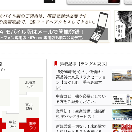
索です
15分980円からの、低価格・
高品質の京風リラクゼーショ
ン【ほぐし処 手もみ総本
北海道
(37)
店】
中古コピー機を必要としてい
る方をご紹介ください。
東北
(39)
業界初！！生産設備、遠隔監
視 デバッグサービス！！
中部
関東
(42)
新規営業一切なし！未経験で
(54)
も初月から５０万円稼げる