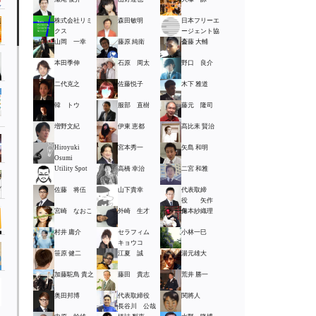
株式会社リミ
森田敏明
日本フリーエ
クス
ージェント協
山岡 一幸
藤原 純衛
会
斎藤 大輔
本田季伸
石原 周太
野口 良介
二代克之
佐藤悦子
木下 雅道
韓 トウ
服部 直樹
藤元 隆司
増野文紀
伊東 恵都
髙比耒 賢治
Hiroyuki
宮本秀一
矢島 和明
Osumi
Utility Spot
高橋 幸治
二宮 和雅
佐藤 将伍
山下貴幸
代表取締
役 矢作
宮崎 なおこ
外崎 生才
保
角本紗織理
村井 庸介
セラフィム
小林一巳
キョウコ
笹原 健二
江夏 誠
湯元雄大
加藤駝鳥 貴之
藤田 貴志
荒井 勝一
奥田邦博
代表取締役
関將人
長谷川 公哉