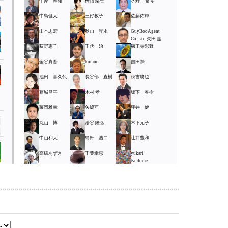
中原 幹雄
橋詰 梨恵
水野 隆博
中島健太
三好教子
佐藤佑輝
山本忠宏
秋山 昇永
GuyBooAgent
Co.,Ltd.矢田 嘉
荻野恵子
千代 治
弘
福王寺彩野
金谷真吾
kurano
吉田崇
池田 喜久代
長谷部 直樹
秋吉勝也
葛城昌平
木村 孝
坂下 春樹
藤岡雅幸
矢嶋巧
坪井 健
丸山 博
湯谷 隆弘
木下元子
中山和大
島軒 浩二
辻井豊和
高橋あずさ
千葉幸恵
yukari
tsudome
丸山 博
中谷 勇輝
野畑 和正
志摩 裕史
天野 翔
辻泰樹
嶋田 光宏
丸山将人
森田良浩
高橋 健太
加藤 優次
兼綱