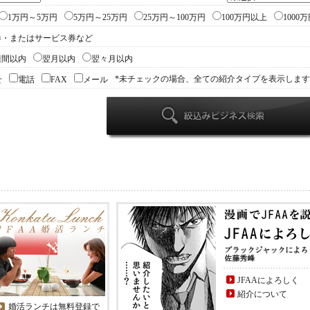
海外の人材紹介 人材派遣
1万円～5万円
5万円～25万円
25万円～100万円
100万円以上
1000
券・またはサービス券など
ＷＥＢサイトで会社をもっと
活性化しませんか？
週間以内
翌月以内
翌々月以内
学童保育+学習塾。新しいコ
*未チェックの場合、全ての紹介タイプを表示しま
せ
電話
FAX
メール
ンセプトの「学童クラブ アウ
ラ」フランチャイズ募集！
税理士をお探しの個人、法人
様をご紹介ください！！(全国
対応可能)
パソコントラブル訪問型対応
サービス業務提携企業様をご
紹介ください！
鳩でお悩みの方にご紹介下さ
い。
企業の在庫品・倒産品の買取
太陽光発電システムに特化し
JFAAによろしく
たオーダーメイドの保険プロ
紹介について
グラムをご提供します！
婚活ランチは無料登録で