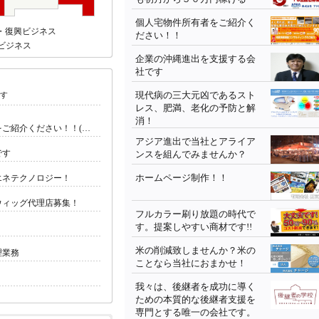
個人宅物件所有者をご紹介く
・復興ビジネス
ださい！！
ビジネス
企業の沖縄進出を支援する会
社です
現代病の三大元凶であるスト
です
レス、肥満、老化の予防と解
消！
ご紹介ください！！(…
アジア進出で当社とアライア
です
ンスを組んでみませんか？
ホームページ制作！！
エネテクノロジー！
ウィッグ代理店募集！
フルカラー刷り放題の時代で
す。提案しやすい商材です!!
米の削減致しませんか？米の
理業務
ことなら当社におまかせ！
我々は、後継者を成功に導く
ための本質的な後継者支援を
専門とする唯一の会社です。