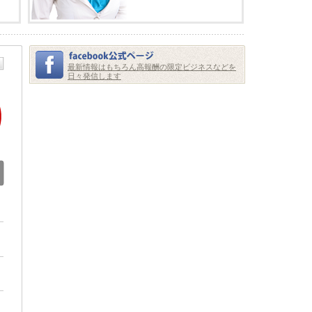
細越 威宏
田上 貴之
吉田 隆史
西山 和広
太田真綺
車 鳳錫
（チャボンソ
中村喜文
植森 宏昌
ク）
藤原 純衛
山下 甫
最新情報はもちろん高報酬の限定ビジネスなどを
小川家孝
森 俊祐
日々発信します
推川 和範
千葉 達也
横山祥子
cheap gucci
* * *
安西 正樹
slippers
* * *
* * *
* * *
* * *
bestbest
Novalee sent 5
another
whispers
* * *
* * *
http://zukwa.com/datingb
* * *
Keira sent 3
* * *
vfswriktrx
unique kisses
http://limapassport.com/datingb
* * *
rwxsdeiiin
✏ Transfer to
you. GET >>>
graph.org/BALANCE-
* * *
* * *
田村建
36824-US-
DOLLARS-04
* * *
セリーヌ バッ
アディダス ス
グ
タンスミス
2014
* * *
* * *
* * *
dtomqizjmm
* * *
樋田吉則