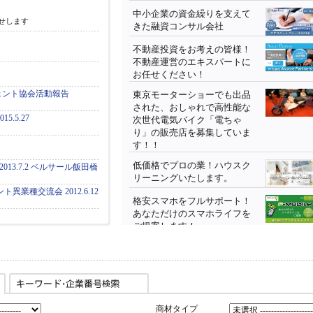
中小企業の資金繰りを支えて
せします
きた融資コンサル会社
不動産投資をお考えの皆様！
不動産運営のエキスパートに
お任せください！
ェント協会活動報告
東京モーターショーでも出品
された、おしゃれで高性能な
.5.27
次世代電気バイク「電ちゃ
り」の販売店を募集していま
す！！
低価格でプロの業！ハウスク
013.7.2 ベルサール飯田橋
リーニングいたします。
異業種交流会 2012.6.12
格安スマホをフルサポート！
あなただけのスマホライフを
ご提案します！
超お得な車買い替えの裏ワ
ザ！！
世界初！動力モーター対応型
省エネテクノロジー！
商材タイプ