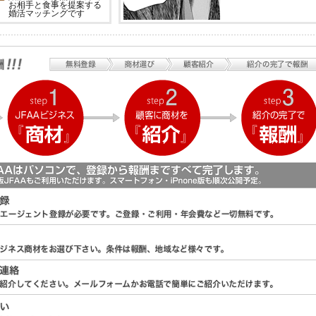
お相手と食事を提案する
婚活マッチングです
自己負担０円！屋根の調査・
修理が保険で出来る！
学べる!!人材募集!!
コンパクトで多機能。 バッテ
リー充電式ポータブルＬＥＤ
ライト、ＪＤライト☆
顧客募集！無線機・トランシ
ーバーをどこよりも安く販
売・レンタル致します！
ハイスペック洗浄剤です！自
動車整備業者、各種工場主様
などをご紹介ください！！
グッチ家４代目が生み出し
た、ブランドワインという新
たなファッション。
実績多数のホームページ制
作!!
熱中症予防・暑さ指数測定器