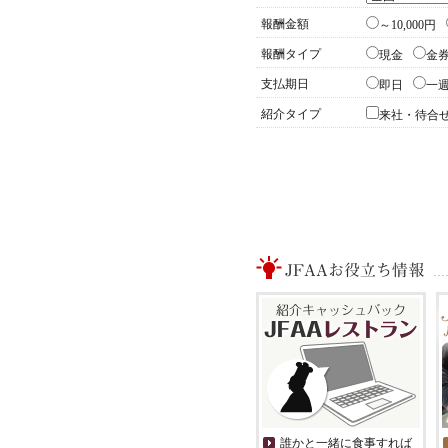
報酬金額
～10,000円
報酬タイプ
現金
金
支払期日
即日
一
紹介タイプ
来社・待合
誰かと一緒に食事すれば