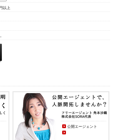
鍛邦雄
浅見 英明
若林 浩司
万円以上
A E Inc.
uno
川崎 貴彦
島田 理
秋野 信治
鎌田俊一
広瀬 明善
杉尾 辰弥
取締役社長 吉
村 徳秀
す。
小島圭理
金重 宣俊
野崎 一文
中島 龍成
小田本 卓馬
米川 真市
根本美穂
徳増あや乃
今春 宏泰
高浦豪
石毛 義朗
上出浩二
佐々木恭平
栗原 稔昌
藤井善健
菊池 大輔
川上大輝
三木健吾
山本山男
吉田裕城
代表取締
役 二宮
七瀬 悠
三科好造
不二雄
佐藤修
田中 花子
植松 謙
大和田 渉
小野佳美
吉田 統一
伊藤 陽平
公開エージェント
桑原良太
山吹多美雄
Gen Ito