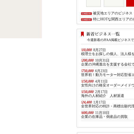
被災地エリアのビジネス
特にHOTな関西エリアの
今週新着のJFAA掲載ビジネス
\10,000
8月27日
税理士をお探しの個人、法人様を
\200,000
10月31日
企業の沖縄進出を支援する会社
\750,000
6月23日
世界初！動力モーター対応型省
\150,000
4月11日
女性向けの格安オーダーメイド
\150,000
2月17日
海外の人材紹介 人材派遣
\24,400
1月17日
全世界対応の特許・商標出願代
\600,000
11月10日
企業の在庫品・倒産品の買取