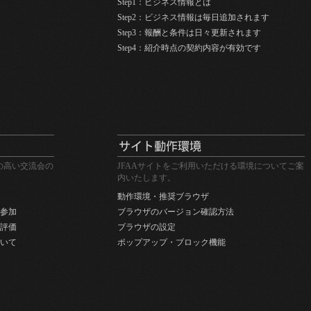
Step1：ビジネス情報とは
Step2：ビジネス情報は毎日追加されます
プライベートジェット機の購
Step3：報酬と条件は日々更新されます
入して頂ける方をご紹介下さ
Step4：紹介時点の契約内容が有効です
い！！
最高の生地でつくる、オーダ
ーメイドスーツ！
無料でオリジナルの動画サイ
トを構築できる、世界初のサ
ービスです
オートロックシステムをお考
の高い交流会の
JFAAサイトをご利用いただける環境についてご案
えの方を是非ご紹介下さい。
内いたします。
頭金なし、登記諸費用なし、
動作環境・推奨ブラウザ
自己資金0円でマンション投
参加
ブラウザのバージョン確認方法
資！将来の不安も解消！
い評価
ブラウザの設定
水性遮熱塗料・屋根リフォー
いて
ポップアップ・ブロック機能
ム
全世界対応の特許・商標出願
代理業務
株式会社Shoichiは貴社の眠れ