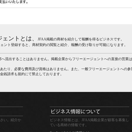
食品業者必見！新鮮美食革
命！
オーダースーツを新調したい
という方をご紹介ください
ジェントとは、
JFAA掲載の商材を紹介して報酬を得るビジネスです。
初期費用0円。完全後付け方
ージェント登録すると、商材契約の閲覧と紹介、報酬の受け取りが可能になります。
式でトイレの水道代を30～
50%削減します！
外部へ流出することはありません。掲載企業からフリーエージェントへの直接の営業
Biz-IN あなたの経営に安心
を。勝ち残るためのマネジメ
あたり、必要な費用及び資格はありません。また、一般フリーエージェントへの参
ント保険
金銭請求も規約にて禁止しております。
都市ガスの削減が出来るって
しっていましたか！？学校・
公共施設をご紹介ください！
格安スマホ事業代理店開拓
FX自動売買ソフト「FX-
ROBO」
さい。紹介か
ビジネス情報とは、JFAA掲載企業が顧客を募集し
ている商材の情報です。
業界初7種類の遺伝子分析