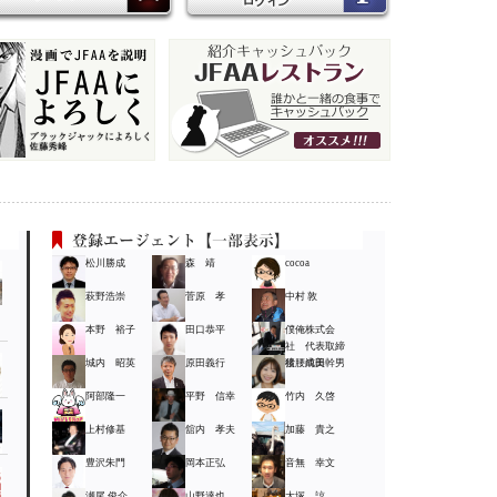
松川勝成
森 靖
cocoa
萩野浩崇
菅原 孝
中村 敦
本野 裕子
田口恭平
僕俺株式会
社 代表取締
城内 昭英
原田義行
役 成田幹男
猪腰尚美
阿部隆一
平野 信幸
竹内 久啓
上村修基
舘内 孝夫
加藤 貴之
豊沢朱門
岡本正弘
音無 幸文
瀬尾 俊介
山野達也
大塚 諒