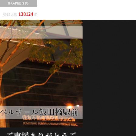
138124
登録人数
名