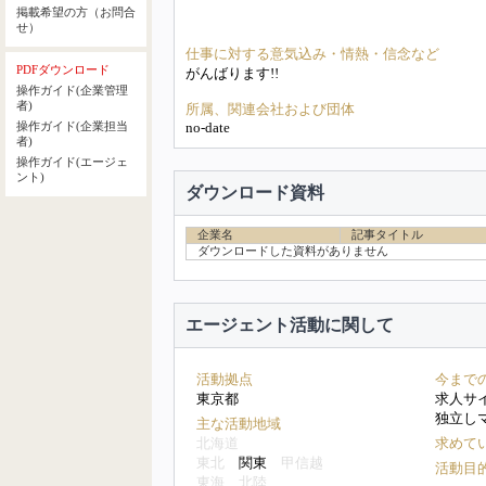
掲載希望の方（お問合
せ）
仕事に対する意気込み・情熱・信念など
PDFダウンロード
がんばります!!
操作ガイド(企業管理
者)
所属、関連会社および団体
no-date
操作ガイド(企業担当
者)
操作ガイド(エージェ
ント)
ダウンロード資料
企業名
記事タイトル
ダウンロードした資料がありません
エージェント活動に関して
活動拠点
今まで
東京都
求人サ
独立し
主な活動地域
北海道
求めて
東北
関東
甲信越
活動目
東海
北陸