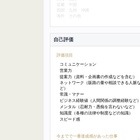
近畿
中国
四国
九州
沖縄
海外
その他
自己評価
評価項目
コミュニケーション
営業力
提案力（資料・企画書の作成などを含む）
ネットワーク（販路の量や相談できる人脈
ど）
常識・マナー
ビジネス経験値（人間関係の調整経験など
メンタル（忍耐力・愚痴を言わないなど）
知識度（各種の法律や制度などの知識）
スピード感
今までで一番達成感があった仕事