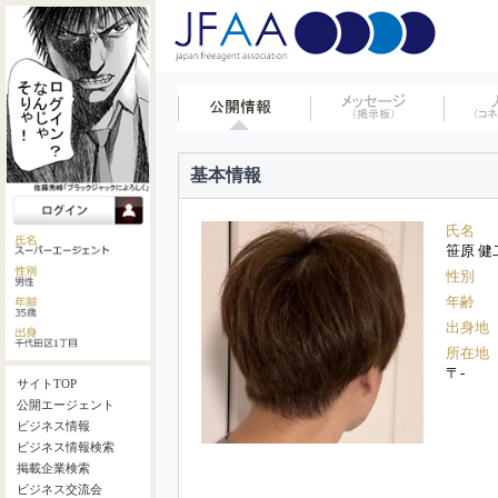
基本情報
氏名
笹原 健
性別
年齢
出身地
所在地
〒-
サイトTOP
公開エージェント
ビジネス情報
ビジネス情報検索
掲載企業検索
ビジネス交流会