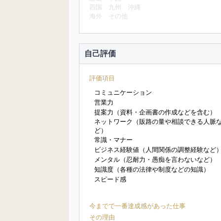
四国
九州
沖縄
海外
その他
自己評価
評価項目
コミュニケーション
営業力
提案力（資料・企画書の作成などを含む）
ネットワーク（販路の量や相談できる人脈
ど）
常識・マナー
ビジネス経験値（人間関係の調整経験など
メンタル（忍耐力・愚痴を言わないなど）
知識度（各種の法律や制度などの知識）
スピード感
今までで一番達成感があった仕事
その理由