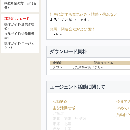
掲載希望の方（お問合
せ）
仕事に対する意気込み・情熱・信念など
PDFダウンロード
よろしくお願いします。
操作ガイド(企業管理
者)
所属、関連会社および団体
no-date
操作ガイド(企業担当
者)
操作ガイド(エージェ
ント)
ダウンロード資料
企業名
記事タイトル
ダウンロードした資料がありません
エージェント活動に関して
活動拠点
今まで
主な活動地域
求めて
北海道
活動目
東北
関東
甲信越
東海
北陸
近畿
中国