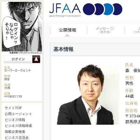
基本情報
氏名
森 俊
性別
男性
年齢
44歳
出身地
サイトTOP
所在地
公開エージェント
〒373-0
ビジネス情報
群馬県
ビジネス情報検索
掲載企業検索
ビジネス交流会