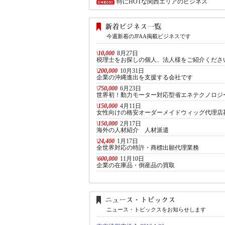
特にHOTな関西エリアのビジネス
今週新着のJFAA掲載ビジネスです
\10,000
8月27日
税理士をお探しの個人、法人様をご紹介くださ
\200,000
10月31日
企業の沖縄進出を支援する会社です
\750,000
6月23日
世界初！動力モーター対応型省エネテクノロジ
\150,000
4月11日
女性向けの格安オーダーメイドウィッグ代理店
\150,000
2月17日
海外の人材紹介 人材派遣
\24,400
1月17日
全世界対応の特許・商標出願代理業務
\600,000
11月10日
企業の在庫品・倒産品の買取
ニュース・トピックスをお知らせします