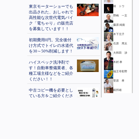
東京モーターショーでも
韓 トウ
出品された、おしゃれで
野崎 一文
高性能な次世代電気バイ
ク「電ちゃり」の販売店
藤原 純衛
を募集しています！！
木下元子
初期費用0円。完全後付
石原 周太
け方式でトイレの水道代
を30～50%削減します！
大和田 渉
ハイスペック洗浄剤で
木村 孝
す！自動車整備業者、各
福王寺彩野
種工場主様などをご紹介
ください！！
菅原 孝
中古コピー機を必要とし
鍛邦雄
ている方をご紹介くださ
高橋 幸治
い。
湯谷 隆弘
女性向けの格安オーダー
メイドウィッグ代理店募
矢島 和明
集！
池田 喜久代
Biz-IN あなたの経営に安
本野 裕子