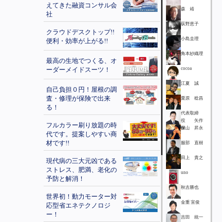
えてきた融資コンサル会
森 靖
社
荻野恵子
クラウドデスクトップ!!
小島圭理
便利・効率が上がる!!
角本紗織理
最高の生地でつくる、オ
ーダーメイドスーツ！
cocoa
江夏 誠
自己負担０円！屋根の調
査・修理が保険で出来
栗原 稔昌
る！
代表取締
役 矢作
フルカラー刷り放題の時
保
秋山 昇永
代です。提案しやすい商
材です!!
服部 直樹
田上 貴之
現代病の三大元凶である
ストレス、肥満、老化の
uno
予防と解消！
秋吉勝也
世界初！動力モーター対
金重 宣俊
応型省エネテクノロジ
ー！
吉田 統一