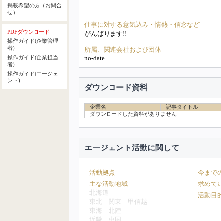
掲載希望の方（お問合
せ）
仕事に対する意気込み・情熱・信念など
PDFダウンロード
がんばります!!
操作ガイド(企業管理
者)
所属、関連会社および団体
no-date
操作ガイド(企業担当
者)
操作ガイド(エージェ
ント)
ダウンロード資料
企業名
記事タイトル
ダウンロードした資料がありません
エージェント活動に関して
活動拠点
今まで
主な活動地域
求めて
北海道
活動目
東北
関東
甲信越
東海
北陸
近畿
中国