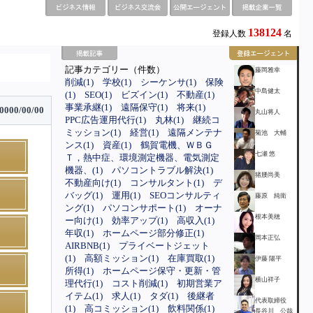
138124
登録人数
名
記事カテゴリー（件数）
藤岡雅幸
削減(1)
学校(1)
シーケンサ(1)
保険
中島健太
(1)
SEO(1)
ビズイン(1)
不動産(1)
事業承継(1)
遠隔保守(1)
将来(1)
0000/00/00
丸山将人
PPC広告運用代行(1)
丸林(1)
継続コ
ミッション(1)
経営(1)
遠隔メンテナ
菊池 大輔
ンス(1)
資産(1)
鶴賀電機、ＷＢＧ
七瀬 悠
Ｔ，熱中症、環境測定機器、電気測定
機器、(1)
パソコントラブル解決(1)
猪腰尚美
不動産向け(1)
コンサルタント(1)
デ
バッグ(1)
運用(1)
SEOコンサルティ
藤原 純衛
ング(1)
パソコンサポート(1)
オーナ
根本美穂
ー向け(1)
効率アップ(1)
高収入(1)
年収(1)
ホームページ部分修正(1)
岡本正弘
AIRBNB(1)
プライベートジェット
(1)
高額ミッション(1)
在庫買取(1)
伊藤 陽平
所得(1)
ホームページ保守・更新・管
横山祥子
理代行(1)
コスト削減(1)
初期営業ア
イテム(1)
求人(1)
タダ(1)
後継者
代表取締役
(1)
高コミッション(1)
飲料関係(1)
長谷川 公哉