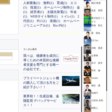
人材募集(1)
無料(1)
育成(1)
エコ
橋詰 梨恵
(1)
投資(1)
ホームページ制作(1)
金
浅見 英明
(1)
経営者(1)
太陽光発電(1)
年金
(1)
WEBサイト制作(1)
トイレ(1)
2
株式会社リミ
代目(1)
PLC(1)
老後(1)
ホームペー
クス
ジリニューアル(1)
Biz-IN(1)
野畑 和正
森 俊祐
A E Inc.
川崎 貴彦
ランダム表示
我々は、後継者を成功に
辻泰樹
導くための本質的な後継
米川 真市
者支援を専門とする唯一
の会社です。
坪井 健
プライベートジェット機
kurano
の購入して頂ける方をご
植松 謙
紹介下さい！！
矢嶋巧
業界初！！生産設備、遠
隔監視 デバッグサービ
小田本 卓馬
ス！！
関將人