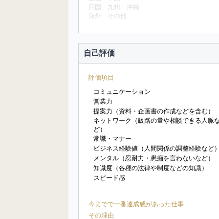
四国
九州
沖縄
海外
その他
自己評価
評価項目
コミュニケーション
営業力
提案力（資料・企画書の作成などを含む）
ネットワーク（販路の量や相談できる人脈
ど）
常識・マナー
ビジネス経験値（人間関係の調整経験など
メンタル（忍耐力・愚痴を言わないなど）
知識度（各種の法律や制度などの知識）
スピード感
今までで一番達成感があった仕事
その理由