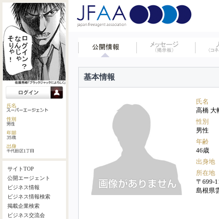
基本情報
氏名
高橋 大
性別
男性
年齢
46歳
出身地
サイトTOP
所在地
公開エージェント
〒699-1
ビジネス情報
島根県雲
ビジネス情報検索
掲載企業検索
ビジネス交流会