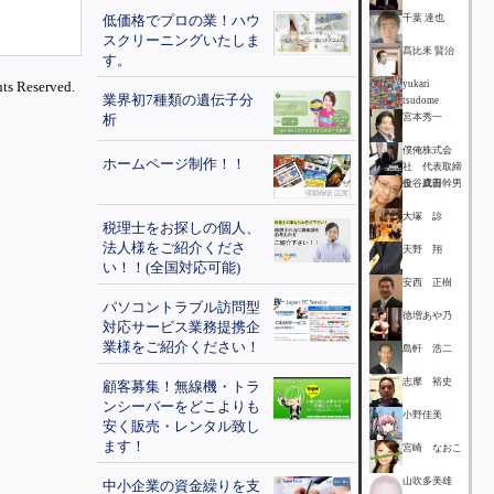
低価格でプロの業！ハウ
千葉 達也
スクリーニングいたしま
髙比耒 賢治
す。
ts Reserved.
yukari
業界初7種類の遺伝子分
tsudome
析
宮本秀一
僕俺株式会
ホームページ制作！！
社 代表取締
役 成田幹男
金谷真吾
大塚 諒
税理士をお探しの個人、
法人様をご紹介くださ
天野 翔
い！！(全国対応可能)
安西 正樹
パソコントラブル訪問型
徳増あや乃
対応サービス業務提携企
業様をご紹介ください！
島軒 浩二
志摩 裕史
顧客募集！無線機・トラ
ンシーバーをどこよりも
小野佳美
安く販売・レンタル致し
ます！
宮崎 なおこ
山吹多美雄
中小企業の資金繰りを支