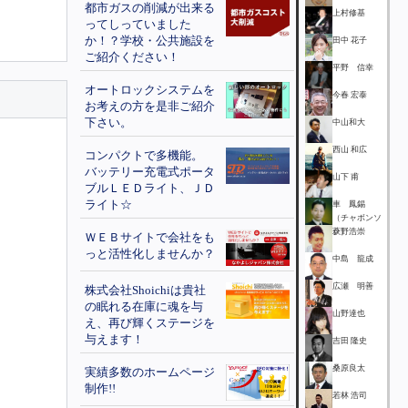
都市ガスの削減が出来る
上村修基
ってしっていました
か！？学校・公共施設を
田中 花子
ご紹介ください！
平野 信幸
オートロックシステムを
今春 宏泰
お考えの方を是非ご紹介
下さい。
中山和大
西山 和広
コンパクトで多機能。
バッテリー充電式ポータ
山下 甫
ブルＬＥＤライト、ＪＤ
ライト☆
車 鳳錫
（チャボンソ
ク）
萩野浩崇
ＷＥＢサイトで会社をも
っと活性化しませんか？
中島 龍成
広瀬 明善
株式会社Shoichiは貴社
の眠れる在庫に魂を与
山野達也
え、再び輝くステージを
与えます！
吉田 隆史
桑原良太
実績多数のホームページ
制作!!
若林 浩司