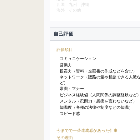
四国
九州
沖縄
海外
その他
自己評価
評価項目
コミュニケーション
営業力
提案力（資料・企画書の作成などを含む）
ネットワーク（販路の量や相談できる人脈
ど）
常識・マナー
ビジネス経験値（人間関係の調整経験など
メンタル（忍耐力・愚痴を言わないなど）
知識度（各種の法律や制度などの知識）
スピード感
今までで一番達成感があった仕事
その理由