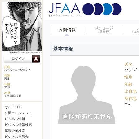
基本情報
氏名
バンズ 
性別
年齢
出身地
所在地
〒-
サイトTOP
公開エージェント
ビジネス情報
ビジネス情報検索
掲載企業検索
ビジネス交流会