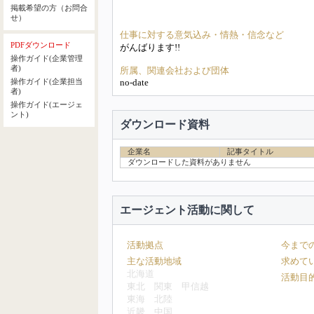
掲載希望の方（お問合
せ）
仕事に対する意気込み・情熱・信念など
PDFダウンロード
がんばります!!
操作ガイド(企業管理
者)
所属、関連会社および団体
no-date
操作ガイド(企業担当
者)
操作ガイド(エージェ
ント)
ダウンロード資料
企業名
記事タイトル
ダウンロードした資料がありません
エージェント活動に関して
活動拠点
今まで
主な活動地域
求めて
北海道
活動目
東北
関東
甲信越
東海
北陸
近畿
中国