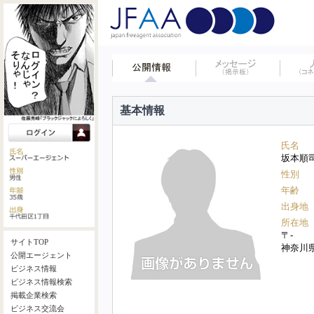
基本情報
氏名
坂本順
性別
年齢
出身地
所在地
〒-
サイトTOP
神奈川
公開エージェント
ビジネス情報
ビジネス情報検索
掲載企業検索
ビジネス交流会