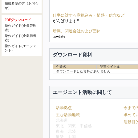
掲載希望の方（お問合
せ）
仕事に対する意気込み・情熱・信念など
PDFダウンロード
がんばります!!
操作ガイド(企業管理
者)
所属、関連会社および団体
no-date
操作ガイド(企業担当
者)
操作ガイド(エージェ
ント)
ダウンロード資料
企業名
記事タイトル
ダウンロードした資料がありません
エージェント活動に関して
活動拠点
今まで
主な活動地域
求めて
北海道
活動目
東北
関東
甲信越
東海
北陸
近畿
中国