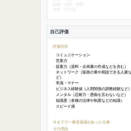
四国
九州
沖縄
海外
その他
自己評価
評価項目
コミュニケーション
営業力
提案力（資料・企画書の作成などを含む）
ネットワーク（販路の量や相談できる人脈
ど）
常識・マナー
ビジネス経験値（人間関係の調整経験など
メンタル（忍耐力・愚痴を言わないなど）
知識度（各種の法律や制度などの知識）
スピード感
今までで一番達成感があった仕事
その理由