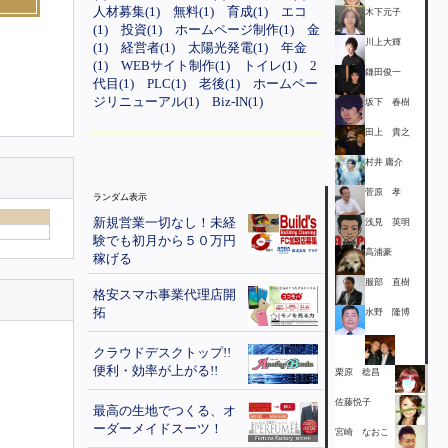
人材募集(1)
無料(1)
育成(1)
エコ
木下元子
(1)
投資(1)
ホームページ制作(1)
金
川上大輝
(1)
経営者(1)
太陽光発電(1)
年金
(1)
WEBサイト制作(1)
トイレ(1)
2
鎌田俊一
代目(1)
PLC(1)
老後(1)
ホームペー
ジリニューアル(1)
Biz-IN(1)
坂下 春樹
田上 貴之
村井 庸介
菅原 孝
ランダム表示
新規営業一切なし！未経
浅見 英明
験でも初月から５０万円
高浦豪
稼げる
服部 直樹
格安スマホ事業代理店開
拓
水野 隆博
クラウドデスクトップ!!
便利・効率が上がる!!
栗原 稔昌
佐藤悦子
最高の生地でつくる、オ
ーダーメイドスーツ！
宮崎 なおこ