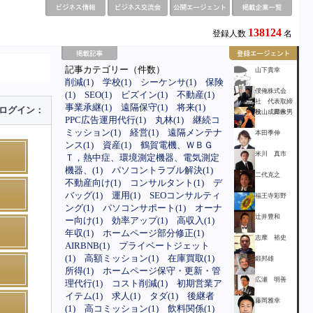
138124
登録人数
名
記事カテゴリー（件数）
山下貴幸
削減(1)
学校(1)
シーケンサ(1)
保険
僕俺株式会
(1)
SEO(1)
ビズイン(1)
不動産(1)
社 代表取締
事業承継(1)
遠隔保守(1)
将来(1)
ログイン：
役 成田幹男
秋山 昇永
PPC広告運用代行(1)
丸林(1)
継続コ
ミッション(1)
経営(1)
遠隔メンテナ
本田季伸
ンス(1)
資産(1)
鶴賀電機、ＷＢＧ
米川 真市
Ｔ，熱中症、環境測定機器、電気測定
機器、(1)
パソコントラブル解決(1)
二代克之
不動産向け(1)
コンサルタント(1)
デ
バッグ(1)
運用(1)
SEOコンサルティ
福王寺彩野
ング(1)
パソコンサポート(1)
オーナ
辻井豊和
ー向け(1)
効率アップ(1)
高収入(1)
年収(1)
ホームページ部分修正(1)
志摩 裕史
AIRBNB(1)
プライベートジェット
(1)
高額ミッション(1)
在庫買取(1)
鍛邦雄
所得(1)
ホームページ保守・更新・管
広瀬 明善
理代行(1)
コスト削減(1)
初期営業ア
イテム(1)
求人(1)
タダ(1)
後継者
藤岡雅幸
(1)
高コミッション(1)
飲料関係(1)