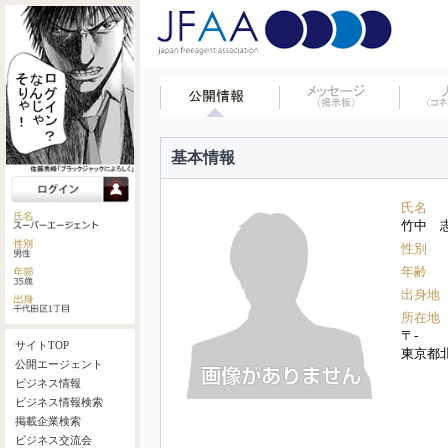
基本情報
氏名
竹中 
性別
年齢
出身地
所在地
〒-
サイトTOP
東京都
公開エージェント
ビジネス情報
ビジネス情報検索
掲載企業検索
ビジネス交流会