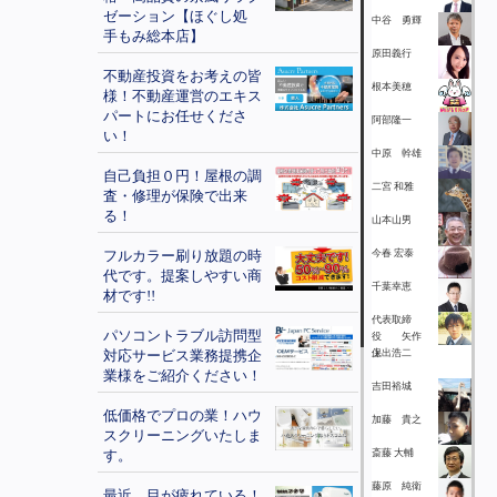
ゼーション【ほぐし処
中谷 勇輝
手もみ総本店】
原田義行
不動産投資をお考えの皆
根本美穂
様！不動産運営のエキス
パートにお任せくださ
阿部隆一
い！
中原 幹雄
自己負担０円！屋根の調
二宮 和雅
査・修理が保険で出来
る！
山本山男
フルカラー刷り放題の時
今春 宏泰
代です。提案しやすい商
千葉幸恵
材です!!
代表取締
パソコントラブル訪問型
役 矢作
対応サービス業務提携企
保
上出浩二
業様をご紹介ください！
吉田裕城
低価格でプロの業！ハウ
加藤 貴之
スクリーニングいたしま
す。
斎藤 大輔
藤原 純衛
最近、目が疲れている！