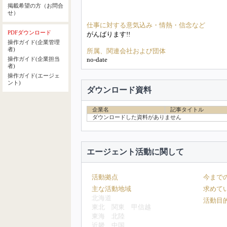
掲載希望の方（お問合
せ）
仕事に対する意気込み・情熱・信念など
PDFダウンロード
がんばります!!
操作ガイド(企業管理
者)
所属、関連会社および団体
no-date
操作ガイド(企業担当
者)
操作ガイド(エージェ
ント)
ダウンロード資料
企業名
記事タイトル
ダウンロードした資料がありません
エージェント活動に関して
活動拠点
今まで
主な活動地域
求めて
北海道
活動目
東北
関東
甲信越
東海
北陸
近畿
中国