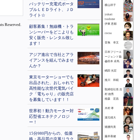
バッテリー充電式ポータ
横山祥子
ブルＬＥＤライト、ＪＤ
ライト☆
yukari
tsudome
ts Reserved.
伊東 恵都
顧客募集！無線機・トラ
ンシーバーをどこよりも
cocoa
安く販売・レンタル致し
ます！
音無 幸文
日本フリーエ
アジア進出で当社とアラ
ージェント協
イアンスを組んでみませ
会
小田本 卓馬
んか？
嶋田 光宏
東京モーターショーでも
推川 和範
出品された、おしゃれで
高性能な次世代電気バイ
取締役社長 吉
ク「電ちゃり」の販売店
村 徳秀
を募集しています！！
植森 宏昌
木村 孝
世界初！動力モーター対
応型省エネテクノロジ
湯元雄大
ー！
猪腰尚美
15分980円からの、低価
藤井善健
格・高品質の京風リラク