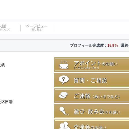
プロフィール完成度：
18.8%
最終
志帆
北区田端