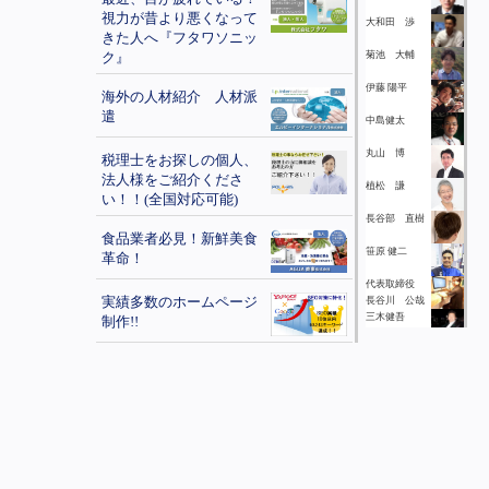
視力が昔より悪くなって
大和田 渉
きた人へ『フタワソニッ
ク』
菊池 大輔
伊藤 陽平
海外の人材紹介 人材派
遣
中島健太
丸山 博
税理士をお探しの個人、
法人様をご紹介くださ
植松 謙
い！！(全国対応可能)
長谷部 直樹
食品業者必見！新鮮美食
笹原 健二
革命！
代表取締役
実績多数のホームページ
長谷川 公哉
三木健吾
制作!!
上村修基
超お得な車買い替えの裏
ワザ！！
野畑 和正
瀬尾 俊介
学童保育+学習塾。新し
いコンセプトの「学童ク
山岡 一幸
ラブ アウラ」フランチ
葛城昌平
ャイズ募集！