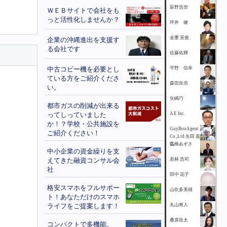
萩野浩崇
ＷＥＢサイトで会社をも
っと活性化しませんか？
坪井 健
金重 宣俊
企業の沖縄進出を支援す
る会社です
佐藤佑輝
中古コピー機を必要とし
平野 信幸
ている方をご紹介くださ
森田良浩
い。
矢嶋巧
都市ガスの削減が出来る
ってしっていました
A E Inc.
か！？学校・公共施設を
GuyBooAgent
ご紹介ください！
Co.,Ltd.矢田 嘉
弘
高橋あずさ
中小企業の資金繰りを支
えてきた融資コンサル会
若林 浩司
社
田中 花子
格安スマホをフルサポー
山吹多美雄
ト！あなただけのスマホ
ライフをご提案します！
丸山将人
桑原良太
コンパクトで多機能。