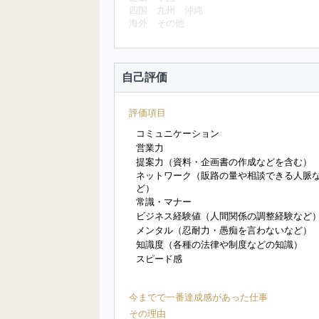
四国
九州
沖縄
海外
その他
自己評価
評価項目
コミュニケーション
営業力
提案力（資料・企画書の作成などを含む）
ネットワーク（販路の量や相談できる人脈
ど）
常識・マナー
ビジネス経験値（人間関係の調整経験など
メンタル（忍耐力・愚痴を言わないなど）
知識度（各種の法律や制度などの知識）
スピード感
今までで一番達成感があった仕事
その理由