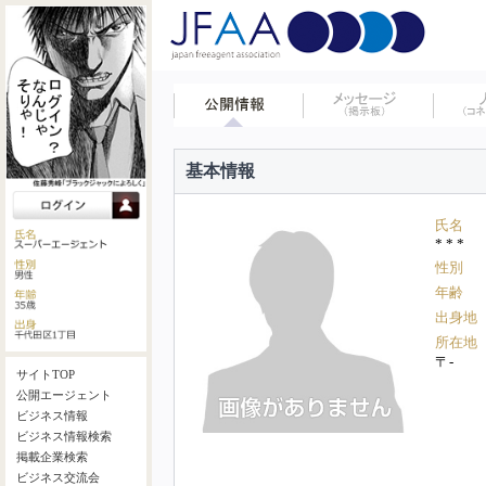
基本情報
氏名
* * *
性別
年齢
出身地
所在地
〒-
サイトTOP
公開エージェント
ビジネス情報
ビジネス情報検索
掲載企業検索
ビジネス交流会