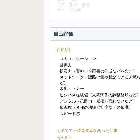
四国
九州
沖縄
海外
その他
自己評価
評価項目
コミュニケーション
営業力
提案力（資料・企画書の作成などを含む）
ネットワーク（販路の量や相談できる人脈
ど）
常識・マナー
ビジネス経験値（人間関係の調整経験など
メンタル（忍耐力・愚痴を言わないなど）
知識度（各種の法律や制度などの知識）
スピード感
今までで一番達成感があった仕事
その理由