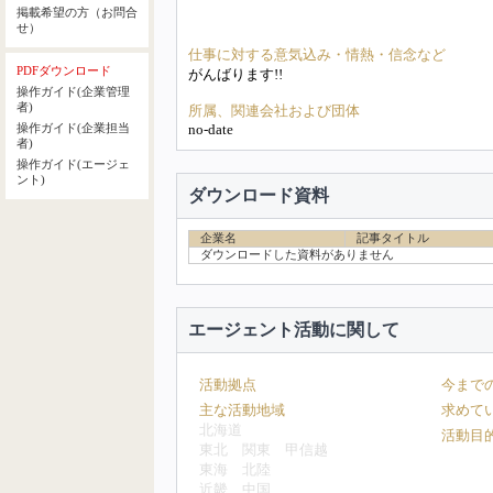
掲載希望の方（お問合
せ）
仕事に対する意気込み・情熱・信念など
PDFダウンロード
がんばります!!
操作ガイド(企業管理
者)
所属、関連会社および団体
no-date
操作ガイド(企業担当
者)
操作ガイド(エージェ
ント)
ダウンロード資料
企業名
記事タイトル
ダウンロードした資料がありません
エージェント活動に関して
活動拠点
今まで
主な活動地域
求めて
北海道
活動目
東北
関東
甲信越
東海
北陸
近畿
中国