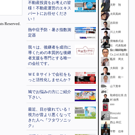
不動産投資をお考えの皆
天野 翔
様！不動産運営のエキス
パートにお任せくださ
太田真綺
い！
ts Reserved.
吉田崇
熱中症予防・暑さ指数測
川上大輝
定器
僕俺株式会
社 代表取締
我々は、後継者を成功に
役 成田幹男
GuyBooAgent
導くための本質的な後継
Co.,Ltd.矢田 嘉
者支援を専門とする唯一
弘
石原 周太
の会社です。
大和田 渉
ＷＥＢサイトで会社をも
吉田 統一
っと活性化しませんか？
山下貴幸
鳩でお悩みの方にご紹介
取締役社長 吉
下さい。
村 徳秀
uno
最近、目が疲れている！
Hiroyuki
視力が昔より悪くなって
Osumi
きた人へ『フタワソニッ
西山 和広
ク』
平野 信幸