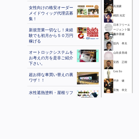
高浦豪
女性向けの格安オーダー
メイドウィッグ代理店募
嶋田 光宏
集！
日本フリーエ
新規営業一切なし！未経
ージェント協
会
藤井善健
験でも初月から５０万円
稼げる
舘内 孝夫
オートロックシステムを
山吹多美雄
お考えの方を是非ご紹介
安西 正樹
下さい。
Gen Ito
超お得な車買い替えの裏
ワザ！！
坪井 健
音無 幸文
水性遮熱塗料・屋根リフ
ォーム
千葉幸恵
秋山 昇永
株式会社Shoichiは貴社
の眠れる在庫に魂を与
植松 謙
え、再び輝くステージを
与えます！
A E Inc.
植森 宏昌
アジア進出で当社とアラ