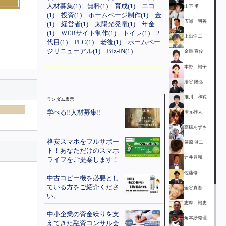
人材募集(1)
無料(1)
育成(1)
エコ
山下 甫
(1)
投資(1)
ホームページ制作(1)
金
広瀬 明善
(1)
経営者(1)
太陽光発電(1)
年金
(1)
WEBサイト制作(1)
トイレ(1)
2
上出浩二
代目(1)
PLC(1)
老後(1)
ホームペー
ジリニューアル(1)
Biz-IN(1)
金重 宣俊
本野 裕子
湯谷 隆弘
推川 和範
ランダム表示
学べる!!人材募集!!
湯元雄大
高橋あずさ
格安スマホをフルサポー
笹原 健二
ト！あなただけのスマホ
辻井豊和
ライフをご提案します！
佐藤修
中古コピー機を必要とし
ている方をご紹介くださ
金谷真吾
い。
志摩 裕史
中小企業の資金繰りを支
角本紗織理
えてきた融資コンサル会