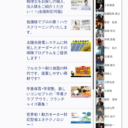
税理士をお探しの個人、
上村修基
法人様をご紹介くださ
い！！(全国対応可能)
加藤駝鳥 貴之
低価格でプロの業！ハウ
栗原 稔昌
スクリーニングいたしま
高橋 幸治
す。
伊東 恵都
太陽光発電システムに特
化したオーダーメイドの
野口 良介
保険プログラムをご提供
七瀬 悠
します！
高橋 健太
フルカラー刷り放題の時
代です。提案しやすい商
関將人
材です!!
小野佳美
学童保育+学習塾。新し
辻泰樹
いコンセプトの「学童ク
ラブ アウラ」フランチ
服部 直樹
ャイズ募集！
山本山男
世界初！動力モーター対
田中 花子
応型省エネテクノロジ
ー！
鎌田俊一