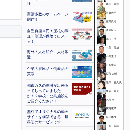
社
藤田 貴志
三好教子
実績多数のホームページ
制作!!
森田良浩
自己負担０円！屋根の調
桑原良太
査・修理が保険で出来
丸山 博
る！
中島 龍成
海外の人材紹介 人材派
遣
小島圭理
山本忠宏
企業の在庫品・倒産品の
買取
斎藤 大輔
池田 喜久代
都市ガスの削減が出来る
ってしっていました
加藤 貴之
か！？学校・公共施設を
木村 孝
ご紹介ください！
荻野恵子
無料でオリジナルの動画
サイトを構築できる、世
松川勝成
界初のサービスです
中原 幹雄