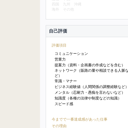
四国
九州
沖縄
海外
その他
自己評価
評価項目
コミュニケーション
営業力
提案力（資料・企画書の作成などを含む）
ネットワーク（販路の量や相談できる人脈
ど）
常識・マナー
ビジネス経験値（人間関係の調整経験など
メンタル（忍耐力・愚痴を言わないなど）
知識度（各種の法律や制度などの知識）
スピード感
今までで一番達成感があった仕事
その理由