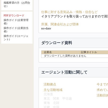
掲載希望の方（お問合
せ）
仕事に対する意気込み・情熱・信念など
PDFダウンロード
イタリアブランドを取り扱っておりますので清
操作ガイド(企業管理
者)
所属、関連会社および団体
no-date
操作ガイド(企業担当
者)
操作ガイド(エージェ
ント)
ダウンロード資料
企業名
記事タイトル
ダウンロードした資料がありません
エージェント活動に関して
活動拠点
今まで
主な活動地域
求めて
北海道
活動目
東北
関東
甲信越
東海
北陸
近畿
中国