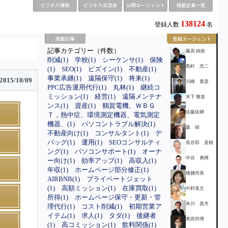
138124
登録人数
名
記事カテゴリー（件数）
藤原 純衛
削減(1)
学校(1)
シーケンサ(1)
保険
島軒 浩二
(1)
SEO(1)
ビズイン(1)
不動産(1)
事業承継(1)
遠隔保守(1)
将来(1)
2015/10/09
川崎 貴彦
PPC広告運用代行(1)
丸林(1)
継続コ
ミッション(1)
経営(1)
遠隔メンテナ
木下 雅道
ンス(1)
資産(1)
鶴賀電機、ＷＢＧ
佐藤佑輝
Ｔ，熱中症、環境測定機器、電気測定
機器、(1)
パソコントラブル解決(1)
森 靖
不動産向け(1)
コンサルタント(1)
デ
バッグ(1)
運用(1)
SEOコンサルティ
長谷部 直樹
ング(1)
パソコンサポート(1)
オーナ
中谷 勇輝
ー向け(1)
効率アップ(1)
高収入(1)
年収(1)
ホームページ部分修正(1)
猪腰尚美
AIRBNB(1)
プライベートジェット
(1)
高額ミッション(1)
在庫買取(1)
中村喜文
所得(1)
ホームページ保守・更新・管
米川 真市
理代行(1)
コスト削減(1)
初期営業ア
イテム(1)
求人(1)
タダ(1)
後継者
奥田邦博
(1)
高コミッション(1)
飲料関係(1)