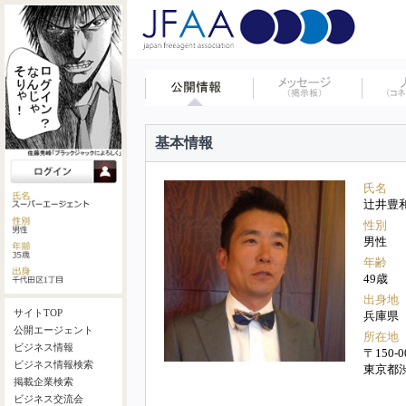
基本情報
氏名
辻井豊
性別
男性
年齢
49歳
出身地
サイトTOP
兵庫県
公開エージェント
所在地
ビジネス情報
〒150-0
ビジネス情報検索
東京都
掲載企業検索
ビジネス交流会