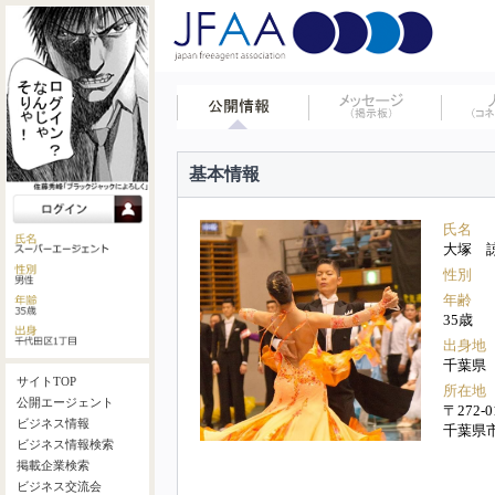
基本情報
氏名
大塚 
性別
年齢
35歳
出身地
千葉県
サイトTOP
所在地
公開エージェント
〒272-0
ビジネス情報
千葉県
ビジネス情報検索
掲載企業検索
ビジネス交流会