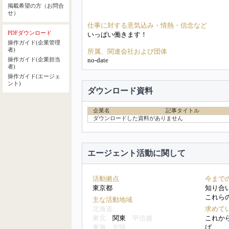
掲載希望の方（お問合
せ）
仕事に対する意気込み・情熱・信念など
PDFダウンロード
いっぱい働きます！
操作ガイド(企業管理
者)
所属、関連会社および団体
no-date
操作ガイド(企業担当
者)
操作ガイド(エージェ
ント)
ダウンロード資料
企業名
記事タイトル
ダウンロードした資料がありません
エージェント活動に関して
活動拠点
今まで
東京都
知り合
これら
主な活動地域
北海道
求めて
東北
関東
甲信越
これか
東海
北陸
ば