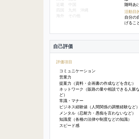
近畿
中国
随時あ
四国
九州
沖縄
活動目
海外
その他
自分の
げるこ
自己評価
評価項目
コミュニケーション
営業力
提案力（資料・企画書の作成などを含む）
ネットワーク（販路の量や相談できる人脈
ど）
常識・マナー
ビジネス経験値（人間関係の調整経験など
メンタル（忍耐力・愚痴を言わないなど）
知識度（各種の法律や制度などの知識）
スピード感