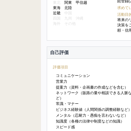
続登録(
東北
関東 甲信越
東海 北陸
求めて
近畿
中国
活動目
四国
九州
沖縄
将来の
海外
その他
決策を
頼・信
自己評価
評価項目
コミュニケーション
営業力
提案力（資料・企画書の作成などを含む）
ネットワーク（販路の量や相談できる人脈
ど）
常識・マナー
ビジネス経験値（人間関係の調整経験など
メンタル（忍耐力・愚痴を言わないなど）
知識度（各種の法律や制度などの知識）
スピード感