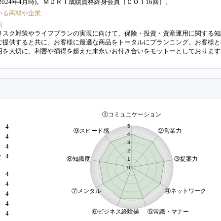
2024年4月時)。ＭＤＲＴ成績資格終身会員（ＣＯＴ16回）。
いる商材や企業
的
リスク対策やライフプランの実現に向けて、保険・投資・資産運用に関する知
ご提供すると共に、お客様に最適な商品をトータルにプランニング。お客様と
用を大切に、利害や損得を超えた末永いお付き合いをモットーとしております
4
4
4
4
な
4
4
）
4
4
4