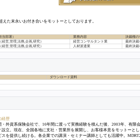
超えた末永いお付き合いをモットーとしております。
担当部署）
業務内容
決裁権の
経営,管理,法務,企画,研究）
経営コンサルタント業
最終決裁
経営,管理,法務,企画,研究）
人材派遣業
最終決裁
ダウンロード資料
の経歴
関・外資系保険会社で、16年間に渡って実務経験を積んだ後、2003年、有限
ィ設立。現在、全国各地に支社・営業所を展開し、お客様本意をモットーとし
ビスを提供し続ける。各企業での講演・セミナー講師としても活躍中。MDRT2