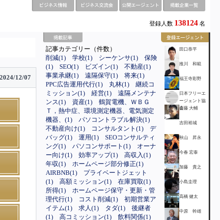
138124
登録人数
名
記事カテゴリー（件数）
田口恭平
削減(1)
学校(1)
シーケンサ(1)
保険
推川 和範
(1)
SEO(1)
ビズイン(1)
不動産(1)
事業承継(1)
遠隔保守(1)
将来(1)
2024/12/07
福王寺彩野
PPC広告運用代行(1)
丸林(1)
継続コ
ミッション(1)
経営(1)
遠隔メンテナ
日本フリーエ
ンス(1)
資産(1)
鶴賀電機、ＷＢＧ
ージェント協
会
斎藤 大輔
Ｔ，熱中症、環境測定機器、電気測定
機器、(1)
パソコントラブル解決(1)
吉田裕城
不動産向け(1)
コンサルタント(1)
デ
バッグ(1)
運用(1)
SEOコンサルティ
秋山 昇永
ング(1)
パソコンサポート(1)
オーナ
今春 宏泰
ー向け(1)
効率アップ(1)
高収入(1)
年収(1)
ホームページ部分修正(1)
加藤 貴之
AIRBNB(1)
プライベートジェット
(1)
高額ミッション(1)
在庫買取(1)
小島圭理
所得(1)
ホームページ保守・更新・管
高橋 健太
理代行(1)
コスト削減(1)
初期営業ア
イテム(1)
求人(1)
タダ(1)
後継者
中原 幹雄
(1)
高コミッション(1)
飲料関係(1)