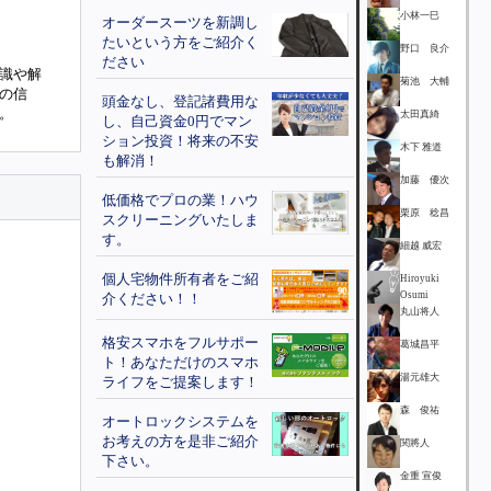
小林一巳
オーダースーツを新調し
たいという方をご紹介く
野口 良介
ださい
識や解
菊池 大輔
の信
頭金なし、登記諸費用な
。
太田真綺
し、自己資金0円でマン
ション投資！将来の不安
木下 雅道
も解消！
加藤 優次
低価格でプロの業！ハウ
栗原 稔昌
スクリーニングいたしま
す。
細越 威宏
個人宅物件所有者をご紹
Hiroyuki
Osumi
介ください！！
丸山将人
格安スマホをフルサポー
葛城昌平
ト！あなただけのスマホ
湯元雄大
ライフをご提案します！
森 俊祐
オートロックシステムを
お考えの方を是非ご紹介
関將人
下さい。
金重 宣俊