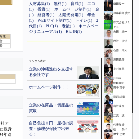
人材募集(1)
無料(1)
育成(1)
エコ
鎌田俊一
(1)
投資(1)
ホームページ制作(1)
金
加藤駝鳥 貴之
(1)
経営者(1)
太陽光発電(1)
年金
(1)
WEBサイト制作(1)
トイレ(1)
2
株式会社リミ
代目(1)
PLC(1)
老後(1)
ホームペー
クス
ジリニューアル(1)
Biz-IN(1)
吉田 統一
有無
者
秋野 信治
者
石原 周太
原田義行
ランダム表示
企業の沖縄進出を支援す
上村修基
る会社です
yukari
tsudome
ホームページ制作！！
田中 花子
藤原 純衛
企業の在庫品・倒産品の
山野達也
買取
江夏 誠
自己負担０円！屋根の調
会社ア
代表取締
査・修理が保険で出来
た親身
役 矢作
る！
4年連
保
伊東 恵都