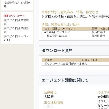
掲載希望の方（お問合
せ）
仕事に対する意気込み・情熱・信念など
PDFダウンロード
お客様との信頼・信用を大切に、利害や損得を
操作ガイド(企業管理
者)
所属、関連会社および団体
操作ガイド(企業担当
社名・団体名（■:メイン）
役職 （主な
者)
■有限会社アイスビィ
代表取締役
（
株式会社Precious
代表取締役
（
操作ガイド(エージェ
ント)
ダウンロード資料
企業名
記事タイトル
ダウンロードした資料がありません
エージェント活動に関して
活動拠点
今まで
大阪府
金融機
イスビ
主な活動地域
なサー
北海道