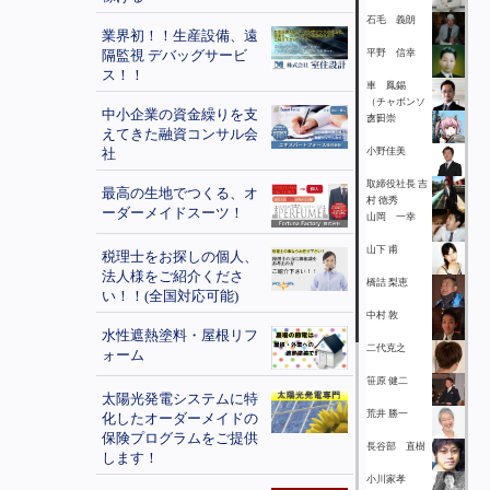
石毛 義朗
業界初！！生産設備、遠
隔監視 デバッグサービ
平野 信幸
ス！！
車 鳳錫
（チャボンソ
中小企業の資金繰りを支
ク）
吉田崇
えてきた融資コンサル会
社
小野佳美
取締役社長 吉
最高の生地でつくる、オ
村 徳秀
ーダーメイドスーツ！
山岡 一幸
山下 甫
税理士をお探しの個人、
法人様をご紹介くださ
橋詰 梨恵
い！！(全国対応可能)
中村 敦
水性遮熱塗料・屋根リフ
二代克之
ォーム
笹原 健二
太陽光発電システムに特
荒井 勝一
化したオーダーメイドの
保険プログラムをご提供
長谷部 直樹
します！
小川家孝