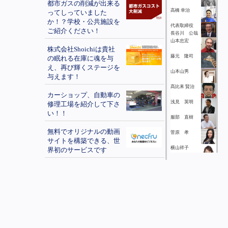
都市ガスの削減が出来る
高橋 幸治
ってしっていました
か！？学校・公共施設を
代表取締役
ご紹介ください！
長谷川 公哉
山本忠宏
株式会社Shoichiは貴社
藤元 隆司
の眠れる在庫に魂を与
え、再び輝くステージを
山本山男
与えます！
髙比耒 賢治
カーショップ、自動車の
浅見 英明
修理工場を紹介して下さ
い！！
服部 直樹
無料でオリジナルの動画
菅原 孝
サイトを構築できる、世
横山祥子
界初のサービスです
本田季伸
１００％損金で落とせる
土地付太陽光発電！！
佐藤悦子
中谷 勇輝
初期費用0円。完全後付
け方式でトイレの水道代
GuyBooAgent
を30～50%削減します！
Co.,Ltd.矢田 嘉
弘
猪腰尚美