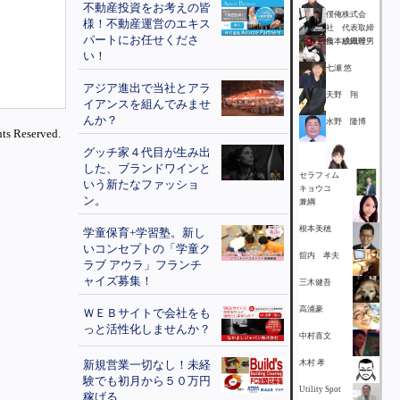
不動産投資をお考えの皆
僕俺株式会
様！不動産運営のエキス
社 代表取締
パートにお任せくださ
役 成田幹男
角本紗織理
い！
七瀬 悠
アジア進出で当社とアラ
天野 翔
イアンスを組んでみませ
んか？
水野 隆博
ts Reserved.
グッチ家４代目が生み出
した、ブランドワインと
セラフィム
いう新たなファッショ
キョウコ
ン。
兼綱
根本美穂
学童保育+学習塾。新し
いコンセプトの「学童ク
舘内 孝夫
ラブ アウラ」フランチ
ャイズ募集！
三木健吾
高浦豪
ＷＥＢサイトで会社をも
っと活性化しませんか？
中村喜文
新規営業一切なし！未経
木村 孝
験でも初月から５０万円
Utility Spot
稼げる