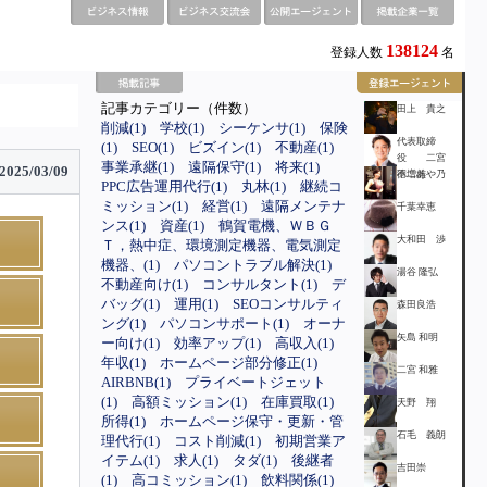
138124
登録人数
名
記事カテゴリー（件数）
田上 貴之
削減(1)
学校(1)
シーケンサ(1)
保険
代表取締
(1)
SEO(1)
ビズイン(1)
不動産(1)
役 二宮
事業承継(1)
遠隔保守(1)
将来(1)
2025/03/09
不二雄
徳増あや乃
PPC広告運用代行(1)
丸林(1)
継続コ
ミッション(1)
経営(1)
遠隔メンテナ
千葉幸恵
ンス(1)
資産(1)
鶴賀電機、ＷＢＧ
大和田 渉
Ｔ，熱中症、環境測定機器、電気測定
機器、(1)
パソコントラブル解決(1)
湯谷 隆弘
不動産向け(1)
コンサルタント(1)
デ
バッグ(1)
運用(1)
SEOコンサルティ
森田良浩
ング(1)
パソコンサポート(1)
オーナ
矢島 和明
ー向け(1)
効率アップ(1)
高収入(1)
年収(1)
ホームページ部分修正(1)
二宮 和雅
AIRBNB(1)
プライベートジェット
(1)
高額ミッション(1)
在庫買取(1)
天野 翔
所得(1)
ホームページ保守・更新・管
石毛 義朗
理代行(1)
コスト削減(1)
初期営業ア
イテム(1)
求人(1)
タダ(1)
後継者
吉田崇
(1)
高コミッション(1)
飲料関係(1)