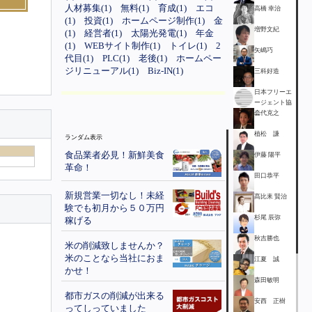
人材募集(1)
無料(1)
育成(1)
エコ
高橋 幸治
(1)
投資(1)
ホームページ制作(1)
金
増野文紀
(1)
経営者(1)
太陽光発電(1)
年金
(1)
WEBサイト制作(1)
トイレ(1)
2
矢嶋巧
代目(1)
PLC(1)
老後(1)
ホームペー
ジリニューアル(1)
Biz-IN(1)
三科好造
日本フリーエ
ージェント協
会
二代克之
植松 謙
ランダム表示
食品業者必見！新鮮美食
伊藤 陽平
革命！
田口恭平
新規営業一切なし！未経
髙比耒 賢治
験でも初月から５０万円
杉尾 辰弥
稼げる
秋吉勝也
米の削減致しませんか？
米のことなら当社におま
江夏 誠
かせ！
森田敏明
都市ガスの削減が出来る
安西 正樹
ってしっていました