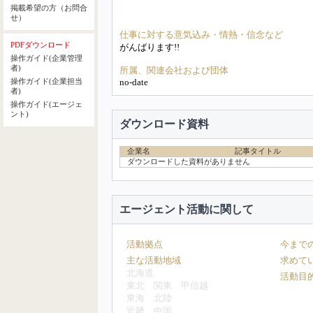
掲載希望の方（お問合
せ）
仕事に対する意気込み・情熱・信念など
PDFダウンロード
がんばります!!
操作ガイド(企業管理
者)
所属、関連会社および団体
no-date
操作ガイド(企業担当
者)
操作ガイド(エージェ
ント)
ダウンロード資料
企業名
記事タイトル
ダウンロードした資料がありません
エージェント活動に関して
活動拠点
今まで
主な活動地域
求めて
北海道
活動目
東北
関東
甲信越
東海
北陸
近畿
中国