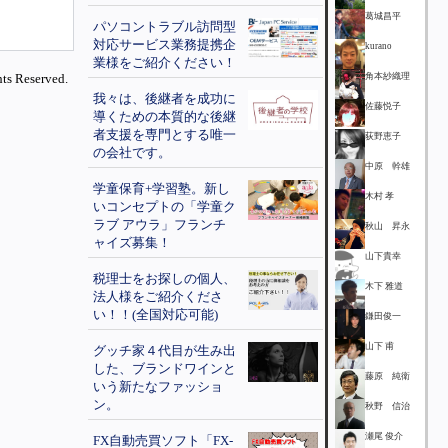
葛城昌平
パソコントラブル訪問型
対応サービス業務提携企
kurano
業様をご紹介ください！
ts Reserved.
角本紗織理
我々は、後継者を成功に
佐藤悦子
導くための本質的な後継
者支援を専門とする唯一
荻野恵子
の会社です。
中原 幹雄
学童保育+学習塾。新し
木村 孝
いコンセプトの「学童ク
ラブ アウラ」フランチ
秋山 昇永
ャイズ募集！
山下貴幸
税理士をお探しの個人、
木下 雅道
法人様をご紹介くださ
い！！(全国対応可能)
鎌田俊一
山下 甫
グッチ家４代目が生み出
した、ブランドワインと
藤原 純衛
いう新たなファッショ
ン。
秋野 信治
瀬尾 俊介
FX自動売買ソフト「FX-