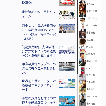
ROBO」
湯元雄大
水性遮熱塗料・屋根リフ
栗原 稔昌
ォーム
竹内 久啓
頭金なし、登記諸費用な
中谷 勇輝
し、自己資金0円でマン
山本忠宏
ション投資！将来の不安
も解消！
笹原 健二
初期費用0円。完全後付
阿部隆一
け方式でトイレの水道代
萩野浩崇
を30～50%削減します！
山岡 一幸
銀座会員制クラブの二つ
の会員権をご用意しまし
uno
た。
菅原 孝
世界初！動力モーター対
三木健吾
応型省エネテクノロジ
ー！
上出浩二
服部 直樹
不動産投資をお考えの皆
様！不動産運営のエキス
吉田 隆史