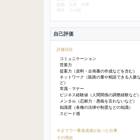
四国
九州
沖縄
海外
その他
自己評価
評価項目
コミュニケーション
営業力
提案力（資料・企画書の作成などを含む）
ネットワーク（販路の量や相談できる人脈
ど）
常識・マナー
ビジネス経験値（人間関係の調整経験など
メンタル（忍耐力・愚痴を言わないなど）
知識度（各種の法律や制度などの知識）
スピード感
今までで一番達成感があった仕事
その理由