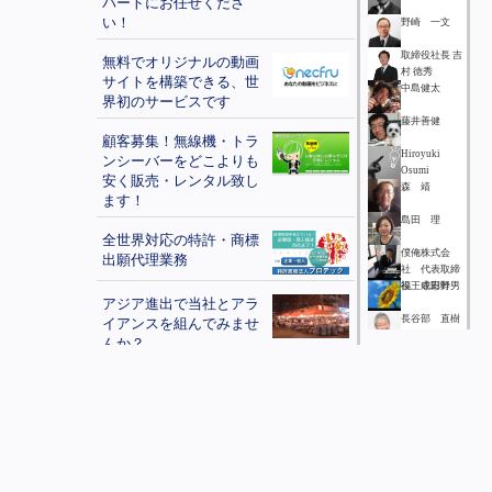
パートにお任せくださ
い！
野崎 一文
取締役社長 吉
無料でオリジナルの動画
村 徳秀
サイトを構築できる、世
中島健太
界初のサービスです
藤井善健
顧客募集！無線機・トラ
Hiroyuki
ンシーバーをどこよりも
Osumi
安く販売・レンタル致し
森 靖
ます！
島田 理
全世界対応の特許・商標
僕俺株式会
出願代理業務
社 代表取締
役 成田幹男
福王寺彩野
アジア進出で当社とアラ
長谷部 直樹
イアンスを組んでみませ
んか？
坂下 春樹
企業の沖縄進出を支援す
小野佳美
る会社です
推川 和範
オートロックシステムを
中島 龍成
お考えの方を是非ご紹介
下さい。
佐藤佑輝