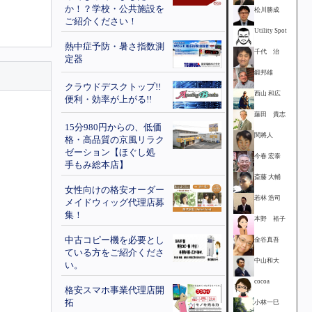
か！？学校・公共施設を
松川勝成
ご紹介ください！
Utility Spot
熱中症予防・暑さ指数測
千代 治
定器
鍛邦雄
クラウドデスクトップ!!
西山 和広
便利・効率が上がる!!
藤田 貴志
15分980円からの、低価
関將人
格・高品質の京風リラク
ゼーション【ほぐし処
今春 宏泰
手もみ総本店】
斎藤 大輔
女性向けの格安オーダー
若林 浩司
メイドウィッグ代理店募
集！
本野 裕子
中古コピー機を必要とし
金谷真吾
ている方をご紹介くださ
中山和大
い。
cocoa
格安スマホ事業代理店開
拓
小林一巳