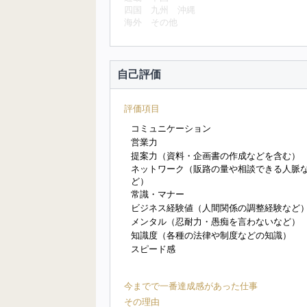
四国
九州
沖縄
海外
その他
自己評価
評価項目
コミュニケーション
営業力
提案力（資料・企画書の作成などを含む）
ネットワーク（販路の量や相談できる人脈
ど）
常識・マナー
ビジネス経験値（人間関係の調整経験など
メンタル（忍耐力・愚痴を言わないなど）
知識度（各種の法律や制度などの知識）
スピード感
今までで一番達成感があった仕事
その理由