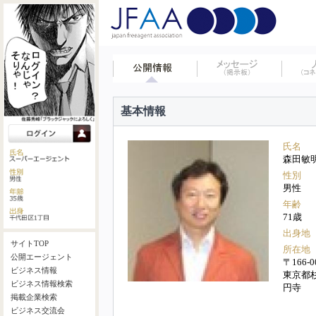
基本情報
氏名
森田敏
性別
男性
年齢
71歳
出身地
サイトTOP
所在地
公開エージェント
〒166-0
ビジネス情報
東京都
ビジネス情報検索
円寺
掲載企業検索
ビジネス交流会