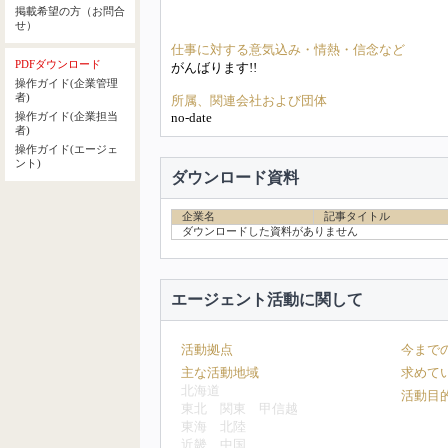
掲載希望の方（お問合
せ）
仕事に対する意気込み・情熱・信念など
PDFダウンロード
がんばります!!
操作ガイド(企業管理
者)
所属、関連会社および団体
no-date
操作ガイド(企業担当
者)
操作ガイド(エージェ
ント)
ダウンロード資料
企業名
記事タイトル
ダウンロードした資料がありません
エージェント活動に関して
活動拠点
今まで
主な活動地域
求めて
北海道
活動目
東北
関東
甲信越
東海
北陸
近畿
中国