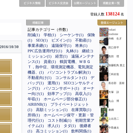
138124
登録人数
名
記事カテゴリー（件数）
yukari
削減(1)
学校(1)
シーケンサ(1)
保険
tsudome
外崎 生才
(1)
SEO(1)
ビズイン(1)
不動産(1)
事業承継(1)
遠隔保守(1)
将来(1)
2016/10/30
田口恭平
PPC広告運用代行(1)
丸林(1)
継続コ
ミッション(1)
経営(1)
遠隔メンテナ
島田 理
ンス(1)
資産(1)
鶴賀電機、ＷＢＧ
加藤駝鳥 貴之
Ｔ，熱中症、環境測定機器、電気測定
機器、(1)
パソコントラブル解決(1)
三科好造
不動産向け(1)
コンサルタント(1)
デ
バッグ(1)
運用(1)
SEOコンサルティ
長谷部 直樹
ング(1)
パソコンサポート(1)
オーナ
大塚 諒
ー向け(1)
効率アップ(1)
高収入(1)
年収(1)
ホームページ部分修正(1)
丸山 博
AIRBNB(1)
プライベートジェット
(1)
高額ミッション(1)
在庫買取(1)
兼綱
所得(1)
ホームページ保守・更新・管
上出浩二
理代行(1)
コスト削減(1)
初期営業ア
イテム(1)
求人(1)
タダ(1)
後継者
中島健太
(1)
高コミッション(1)
飲料関係(1)