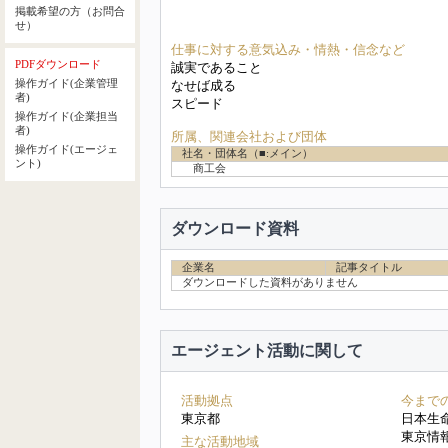
掲載希望の方（お問合
せ）
仕事に対する意気込み・情熱・信念など
PDFダウンロード
誠実であること
操作ガイド(企業管理
なせば成る
者)
スピード
操作ガイド(企業担当
者)
所属、関連会社および団体
操作ガイド(エージェ
社名・団体名（■:メイン）
ント)
商工会
ダウンロード資料
企業名
記事タイトル
ダウンロードした資料がありません
エージェント活動に関して
活動拠点
今まで
東京都
日本生
東京情
主な活動地域