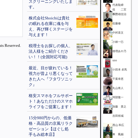
スクリーニングいたしま
代表取締
す。
役 二宮
不二雄
秋野 信治
株式会社Shoichiは貴社
の眠れる在庫に魂を与
佐藤修
え、再び輝くステージを
中村喜文
与えます！
小林一巳
ts Reserved.
税理士をお探しの個人、
法人様をご紹介くださ
徳増あや乃
い！！(全国対応可能)
uno
最近、目が疲れている！
小田本 卓馬
視力が昔より悪くなって
きた人へ『フタワソニッ
千葉幸恵
ク』
丸山将人
格安スマホをフルサポー
阿部隆一
ト！あなただけのスマホ
ライフをご提案します！
加藤 貴之
吉田裕城
15分980円からの、低価
格・高品質の京風リラク
西山 和広
ゼーション【ほぐし処
手もみ総本店】
車 鳳錫