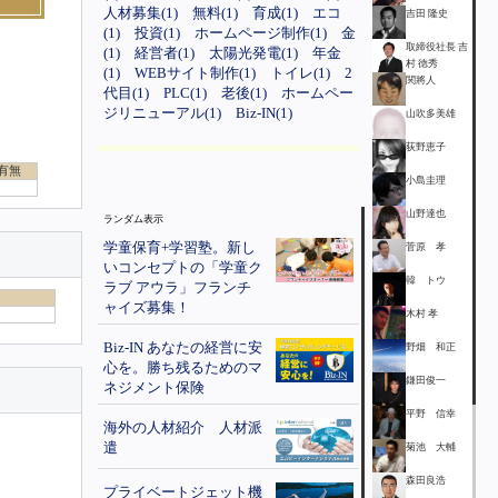
人材募集(1)
無料(1)
育成(1)
エコ
吉田 隆史
(1)
投資(1)
ホームページ制作(1)
金
取締役社長 吉
(1)
経営者(1)
太陽光発電(1)
年金
村 徳秀
(1)
WEBサイト制作(1)
トイレ(1)
2
関將人
代目(1)
PLC(1)
老後(1)
ホームペー
ジリニューアル(1)
Biz-IN(1)
山吹多美雄
荻野恵子
有無
小島圭理
山野達也
ランダム表示
学童保育+学習塾。新し
菅原 孝
いコンセプトの「学童ク
韓 トウ
ラブ アウラ」フランチ
ャイズ募集！
木村 孝
Biz-IN あなたの経営に安
野畑 和正
心を。勝ち残るためのマ
鎌田俊一
ネジメント保険
平野 信幸
海外の人材紹介 人材派
遣
菊池 大輔
森田良浩
プライベートジェット機