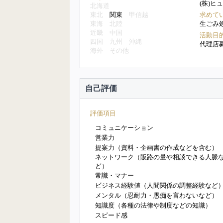
(株)ヒ
北海道
東北
関東
甲信越
求めて
東海
北陸
生ごみ
近畿
中国
活動目
四国
九州
沖縄
代理店
海外
その他
自己評価
評価項目
コミュニケーション
営業力
提案力（資料・企画書の作成などを含む）
ネットワーク（販路の量や相談できる人脈
ど）
常識・マナー
ビジネス経験値（人間関係の調整経験など
メンタル（忍耐力・愚痴を言わないなど）
知識度（各種の法律や制度などの知識）
スピード感