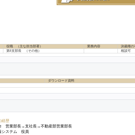
役職 （主な担当部署）
業務内容
決裁権の
第8支部長
（その他）
相談可
ダウンロード資料
の経歴
命 営業部長→支社長→不動産部営業部長
報システム 役員