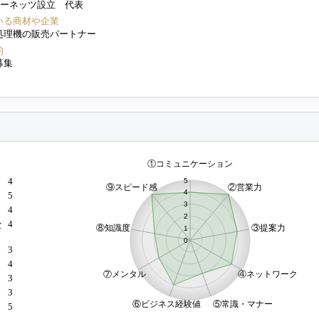
ューネッツ設立 代表
いる商材や企業
処理機の販売パートナー
的
募集
4
5
4
4
な
3
4
）
3
3
5