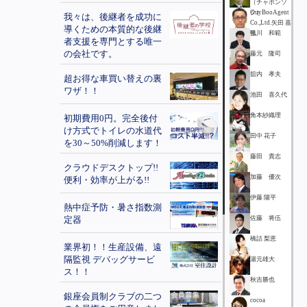
（チャボンソ
ク）
GuyBooAgent
我々は、後継者を成功に
Co.,Ltd.矢田 嘉
導くための本質的な後継
弘
推川 和範
者支援を専門とする唯一
の会社です。
藤元 隆司
舘内 孝夫
超お得な車買い替えの裏
ワザ！！
池田 喜久代
角本紗織理
初期費用0円。完全後付
け方式でトイレの水道代
田中 花子
を30～50%削減します！
藤田 貴志
クラウドデスクトップ!!
加藤 優次
便利・効率が上がる!!
伊藤 陽平
熱中症予防・暑さ指数測
定器
佐藤 将伍
橋詰 梨恵
業界初！！生産設備、遠
隔監視 デバッグサービ
湯元雄大
ス！！
秋吉勝也
銀座会員制クラブの二つ
cocoa