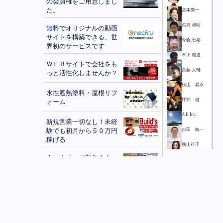
の会員権をご用意しまし
た。
宮本秀一
矢島 和明
無料でオリジナルの動画
サイトを構築できる、世
今春 宏泰
界初のサービスです
木下 雅道
ＷＥＢサイトで会社をも
斎藤 大輔
っと活性化しませんか？
秋山 昇永
水性遮熱塗料・屋根リフ
坪井 健
ォーム
A E Inc.
新規営業一切なし！未経
験でも初月から５０万円
吉田 統一
稼げる
横山祥子
ホームページ制作！！
山本忠宏
坂下 春樹
FX自動売買ソフト「FX-
中島 龍成
ROBO」
日本フリーエ
ージェント協
全世界対応の特許・商標
会
江夏 誠