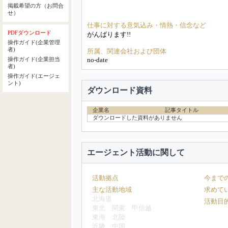
掲載希望の方（お問合
せ）
仕事に対する意気込み・情熱・信念など
PDFダウンロード
がんばります!!
操作ガイド(企業管理
者)
所属、関連会社および団体
no-date
操作ガイド(企業担当
者)
操作ガイド(エージェ
ント)
ダウンロード資料
企業名
記事タイトル
ダウンロードした資料がありません
エージェント活動に関して
活動拠点
今まで
主な活動地域
求めて
北海道
活動目
東北
関東
甲信越
東海
北陸
近畿
中国