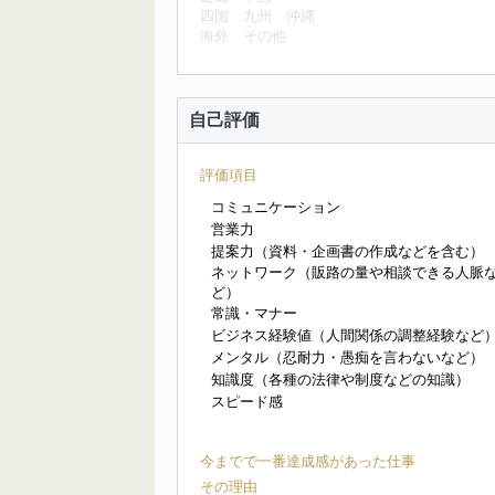
四国
九州
沖縄
海外
その他
自己評価
評価項目
コミュニケーション
営業力
提案力（資料・企画書の作成などを含む）
ネットワーク（販路の量や相談できる人脈
ど）
常識・マナー
ビジネス経験値（人間関係の調整経験など
メンタル（忍耐力・愚痴を言わないなど）
知識度（各種の法律や制度などの知識）
スピード感
今までで一番達成感があった仕事
その理由