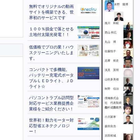
水野 隆博
無料でオリジナルの動画
サイトを構築できる、世
界初のサービスです
推川 和範
１００％損金で落とせる
西山 和広
土地付太陽光発電！！
丸山 博
低価格でプロの業！ハウ
佐藤悦子
スクリーニングいたしま
す。
志摩 裕史
コンパクトで多機能。
浅見 英明
バッテリー充電式ポータ
山吹多美雄
ブルＬＥＤライト、ＪＤ
ライト☆
秋野 信治
パソコントラブル訪問型
僕俺株式会
対応サービス業務提携企
社 代表取締
役 成田幹男
島軒 浩二
業様をご紹介ください！
小川家孝
世界初！動力モーター対
応型省エネテクノロジ
森田良浩
ー！
吉田裕城