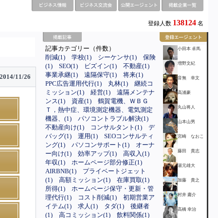
138124
登録人数
名
記事カテゴリー（件数）
小田本 卓馬
削減(1)
学校(1)
シーケンサ(1)
保険
増野文紀
(1)
SEO(1)
ビズイン(1)
不動産(1)
事業承継(1)
遠隔保守(1)
将来(1)
2014/11/26
音無 幸文
PPC広告運用代行(1)
丸林(1)
継続コ
ミッション(1)
経営(1)
遠隔メンテナ
高浦豪
ンス(1)
資産(1)
鶴賀電機、ＷＢＧ
丸山将人
Ｔ，熱中症、環境測定機器、電気測定
機器、(1)
パソコントラブル解決(1)
山本山男
不動産向け(1)
コンサルタント(1)
デ
バッグ(1)
運用(1)
SEOコンサルティ
宮崎 なおこ
ング(1)
パソコンサポート(1)
オーナ
藤田 貴志
ー向け(1)
効率アップ(1)
高収入(1)
年収(1)
ホームページ部分修正(1)
湯元雄大
AIRBNB(1)
プライベートジェット
(1)
高額ミッション(1)
在庫買取(1)
加藤 貴之
所得(1)
ホームページ保守・更新・管
村井 庸介
理代行(1)
コスト削減(1)
初期営業ア
イテム(1)
求人(1)
タダ(1)
後継者
高橋 幸治
(1)
高コミッション(1)
飲料関係(1)