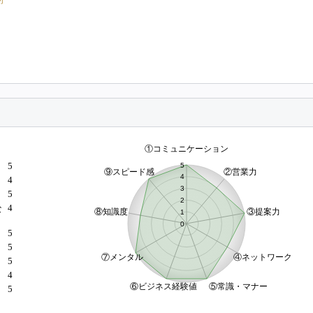
5
4
5
4
な
5
5
）
5
4
5