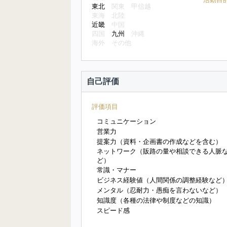
東北
関東
甲信越
東海
北陸
近畿
中国
四国
九州
沖縄
海外
その他
自己評価
評価項目
コミュニケーション
営業力
提案力（資料・企画書の作成などを含む）
ネットワーク（販路の量や相談できる人脈
ど）
常識・マナー
ビジネス経験値（人間関係の調整経験など
メンタル（忍耐力・愚痴を言わないなど）
知識度（各種の法律や制度などの知識）
スピード感