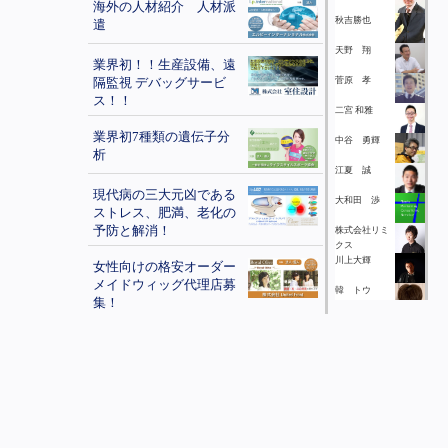
海外の人材紹介 人材派
秋吉勝也
遣
天野 翔
業界初！！生産設備、遠
隔監視 デバッグサービ
菅原 孝
ス！！
二宮 和雅
業界初7種類の遺伝子分
中谷 勇輝
析
江夏 誠
現代病の三大元凶である
大和田 渉
ストレス、肥満、老化の
予防と解消！
株式会社リミ
クス
川上大輝
女性向けの格安オーダー
メイドウィッグ代理店募
韓 トウ
集！
笹原 健二
太陽光発電システムに特
本田季伸
化したオーダーメイドの
保険プログラムをご提供
矢島 和明
します！
小林一巳
銀座会員制クラブの二つ
矢嶋巧
の会員権をご用意しまし