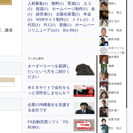
人材募集(1)
無料(1)
育成(1)
エコ
関將人
(1)
投資(1)
ホームページ制作(1)
金
田上 貴之
(1)
経営者(1)
太陽光発電(1)
年金
(1)
WEBサイト制作(1)
トイレ(1)
2
田中 花子
代目(1)
PLC(1)
老後(1)
ホームペー
家、講演
ジリニューアル(1)
Biz-IN(1)
中島 龍成
藤原 純衛
日本フリーエ
ージェント協
会
辻井豊和
ランダム表示
オーダースーツを新調し
兼綱
たいという方をご紹介く
鍛邦雄
ださい
角本紗織理
ＷＥＢサイトで会社をも
っと活性化しませんか？
猪腰尚美
吉田崇
企業の沖縄進出を支援す
る会社です
荒井 勝一
金重 宣俊
FX自動売買ソフト「FX-
ROBO」
野口 良介