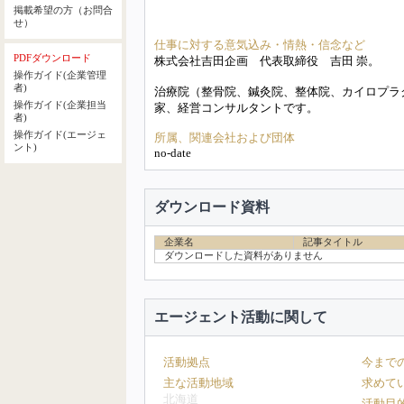
掲載希望の方（お問合
せ）
仕事に対する意気込み・情熱・信念など
PDFダウンロード
株式会社吉田企画 代表取締役 吉田 崇。
操作ガイド(企業管理
者)
治療院（整骨院、鍼灸院、整体院、カイロプラ
操作ガイド(企業担当
家、経営コンサルタントです。
者)
操作ガイド(エージェ
所属、関連会社および団体
ント)
no-date
ダウンロード資料
企業名
記事タイトル
ダウンロードした資料がありません
エージェント活動に関して
活動拠点
今まで
主な活動地域
求めて
北海道
活動目