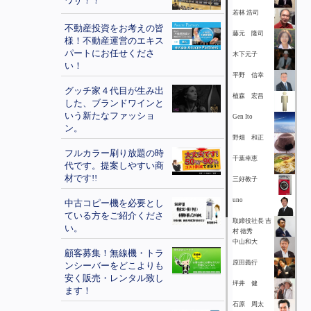
ワザ！！
若林 浩司
不動産投資をお考えの皆
藤元 隆司
様！不動産運営のエキス
パートにお任せくださ
木下元子
い！
平野 信幸
グッチ家４代目が生み出
植森 宏昌
した、ブランドワインと
いう新たなファッショ
Gen Ito
ン。
野畑 和正
フルカラー刷り放題の時
千葉幸恵
代です。提案しやすい商
材です!!
三好教子
uno
中古コピー機を必要とし
ている方をご紹介くださ
取締役社長 吉
い。
村 徳秀
中山和大
顧客募集！無線機・トラ
原田義行
ンシーバーをどこよりも
安く販売・レンタル致し
坪井 健
ます！
石原 周太