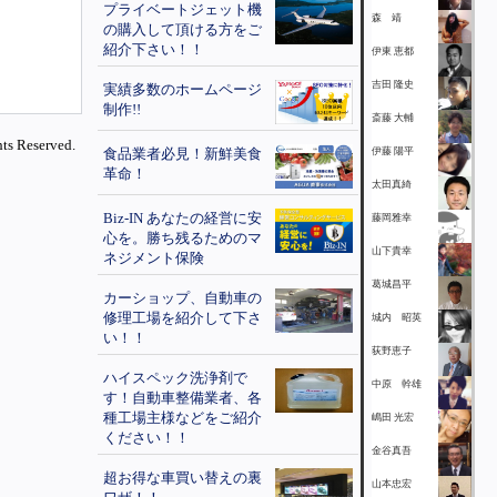
プライベートジェット機
森 靖
の購入して頂ける方をご
紹介下さい！！
伊東 恵都
吉田 隆史
実績多数のホームページ
制作!!
斎藤 大輔
ts Reserved.
食品業者必見！新鮮美食
伊藤 陽平
革命！
太田真綺
Biz-IN あなたの経営に安
藤岡雅幸
心を。勝ち残るためのマ
山下貴幸
ネジメント保険
葛城昌平
カーショップ、自動車の
修理工場を紹介して下さ
城内 昭英
い！！
荻野恵子
ハイスペック洗浄剤で
中原 幹雄
す！自動車整備業者、各
種工場主様などをご紹介
嶋田 光宏
ください！！
金谷真吾
超お得な車買い替えの裏
山本忠宏