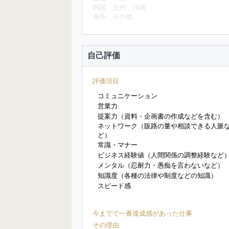
四国
九州
沖縄
海外
その他
自己評価
評価項目
コミュニケーション
営業力
提案力（資料・企画書の作成などを含む）
ネットワーク（販路の量や相談できる人脈
ど）
常識・マナー
ビジネス経験値（人間関係の調整経験など
メンタル（忍耐力・愚痴を言わないなど）
知識度（各種の法律や制度などの知識）
スピード感
今までで一番達成感があった仕事
その理由