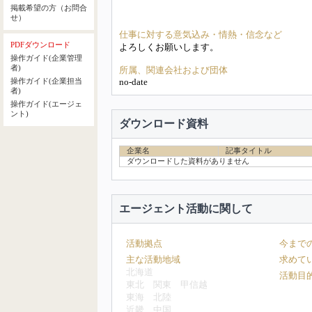
掲載希望の方（お問合
せ）
仕事に対する意気込み・情熱・信念など
PDFダウンロード
よろしくお願いします。
操作ガイド(企業管理
者)
所属、関連会社および団体
no-date
操作ガイド(企業担当
者)
操作ガイド(エージェ
ント)
ダウンロード資料
企業名
記事タイトル
ダウンロードした資料がありません
エージェント活動に関して
活動拠点
今まで
主な活動地域
求めて
北海道
活動目
東北
関東
甲信越
東海
北陸
近畿
中国