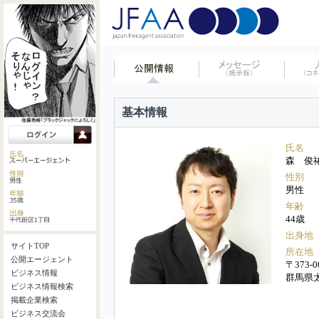
基本情報
氏名
森 俊
性別
男性
年齢
44歳
出身地
サイトTOP
所在地
公開エージェント
〒373-0
ビジネス情報
群馬県
ビジネス情報検索
掲載企業検索
ビジネス交流会