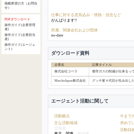
掲載希望の方（お問合
せ）
仕事に対する意気込み・情熱・信念など
PDFダウンロード
がんばります!!
操作ガイド(企業管理
者)
所属、関連会社および団体
no-date
操作ガイド(企業担当
者)
操作ガイド(エージェ
ント)
ダウンロード資料
企業名
記事タイトル
株式会社コベラ
都市ガスの削減が出来るっ
MarcheJapan株式会社
グッチ家４代目が生み出し
エージェント活動に関して
活動拠点
今まで
主な活動地域
求めて
北海道
活動目
東北 関東
甲信越