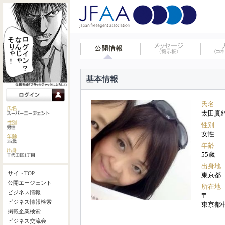
基本情報
氏名
太田真
性別
女性
年齢
55歳
出身地
サイトTOP
東京都
公開エージェント
所在地
ビジネス情報
〒-
ビジネス情報検索
東京都
掲載企業検索
ビジネス交流会