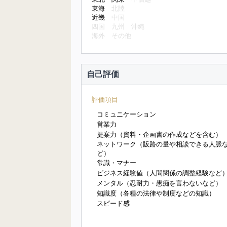
東海
北陸
近畿
中国
四国
九州
沖縄
海外
その他
自己評価
評価項目
コミュニケーション
営業力
提案力（資料・企画書の作成などを含む）
ネットワーク（販路の量や相談できる人脈
ど）
常識・マナー
ビジネス経験値（人間関係の調整経験など
メンタル（忍耐力・愚痴を言わないなど）
知識度（各種の法律や制度などの知識）
スピード感