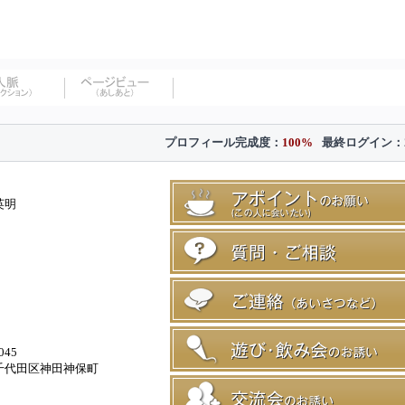
プロフィール完成度：
100%
最終ログイン：
英明
045
千代田区神田神保町