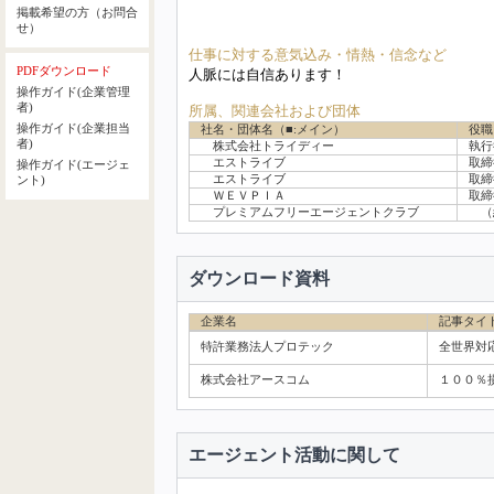
掲載希望の方（お問合
せ）
仕事に対する意気込み・情熱・信念など
PDFダウンロード
人脈には自信あります！
操作ガイド(企業管理
者)
所属、関連会社および団体
操作ガイド(企業担当
社名・団体名（■:メイン）
役職
者)
株式会社トライディー
執行
エストライブ
取締
操作ガイド(エージェ
エストライブ
取締
ント)
ＷＥＶＰＩＡ
取締
プレミアムフリーエージェントクラブ
（経
ダウンロード資料
企業名
記事タイ
特許業務法人プロテック
全世界対
株式会社アースコム
１００％
エージェント活動に関して