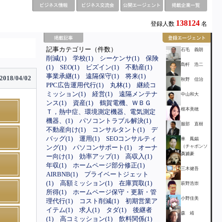
138124
登録人数
名
記事カテゴリー（件数）
石毛 義朗
削減(1)
学校(1)
シーケンサ(1)
保険
島軒 浩二
(1)
SEO(1)
ビズイン(1)
不動産(1)
事業承継(1)
遠隔保守(1)
将来(1)
2018/04/02
秋野 信治
PPC広告運用代行(1)
丸林(1)
継続コ
ミッション(1)
経営(1)
遠隔メンテナ
中山和大
ンス(1)
資産(1)
鶴賀電機、ＷＢＧ
根本美穂
Ｔ，熱中症、環境測定機器、電気測定
機器、(1)
パソコントラブル解決(1)
服部 直樹
不動産向け(1)
コンサルタント(1)
デ
バッグ(1)
運用(1)
SEOコンサルティ
車 鳳錫
ング(1)
パソコンサポート(1)
オーナ
（チャボンソ
ク）
高浦豪
ー向け(1)
効率アップ(1)
高収入(1)
年収(1)
ホームページ部分修正(1)
三木健吾
AIRBNB(1)
プライベートジェット
(1)
高額ミッション(1)
在庫買取(1)
萩野浩崇
所得(1)
ホームページ保守・更新・管
小野佳美
理代行(1)
コスト削減(1)
初期営業ア
イテム(1)
求人(1)
タダ(1)
後継者
森 靖
(1)
高コミッション(1)
飲料関係(1)