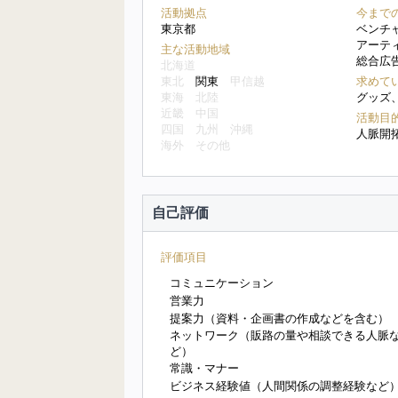
活動拠点
今まで
東京都
ベンチ
アーテ
主な活動地域
総合広
北海道
東北
関東
甲信越
求めて
東海
北陸
グッズ
近畿
中国
活動目
四国
九州
沖縄
人脈開
海外
その他
自己評価
評価項目
コミュニケーション
営業力
提案力（資料・企画書の作成などを含む）
ネットワーク（販路の量や相談できる人脈
ど）
常識・マナー
ビジネス経験値（人間関係の調整経験など