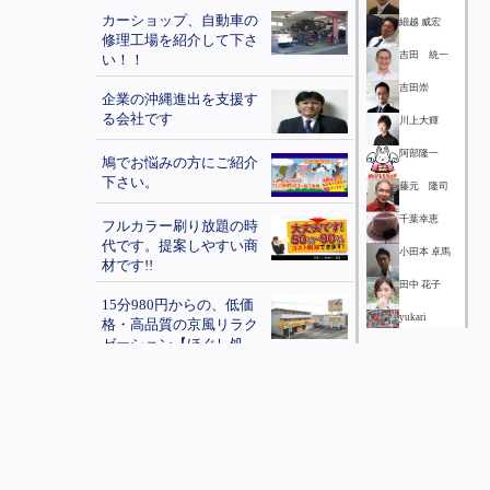
カーショップ、自動車の
細越 威宏
修理工場を紹介して下さ
吉田 統一
い！！
吉田崇
企業の沖縄進出を支援す
る会社です
川上大輝
阿部隆一
鳩でお悩みの方にご紹介
下さい。
藤元 隆司
千葉幸恵
フルカラー刷り放題の時
代です。提案しやすい商
小田本 卓馬
材です!!
田中 花子
15分980円からの、低価
yukari
格・高品質の京風リラク
tsudome
ゼーション【ほぐし処
本田季伸
手もみ総本店】
杉尾 辰弥
最近、目が疲れている！
宮崎 なおこ
視力が昔より悪くなって
きた人へ『フタワソニッ
若林 浩司
ク』
本野 裕子