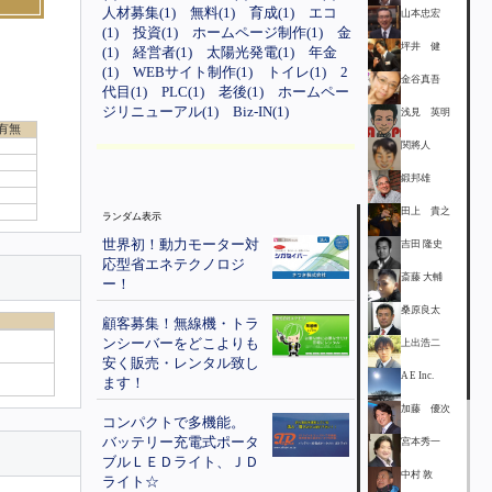
人材募集(1)
無料(1)
育成(1)
エコ
山本忠宏
(1)
投資(1)
ホームページ制作(1)
金
坪井 健
(1)
経営者(1)
太陽光発電(1)
年金
(1)
WEBサイト制作(1)
トイレ(1)
2
金谷真吾
代目(1)
PLC(1)
老後(1)
ホームペー
ジリニューアル(1)
Biz-IN(1)
浅見 英明
有無
関將人
鍛邦雄
田上 貴之
ランダム表示
世界初！動力モーター対
吉田 隆史
応型省エネテクノロジ
斎藤 大輔
ー！
桑原良太
顧客募集！無線機・トラ
ンシーバーをどこよりも
上出浩二
安く販売・レンタル致し
A E Inc.
ます！
加藤 優次
コンパクトで多機能。
バッテリー充電式ポータ
宮本秀一
ブルＬＥＤライト、ＪＤ
中村 敦
ライト☆