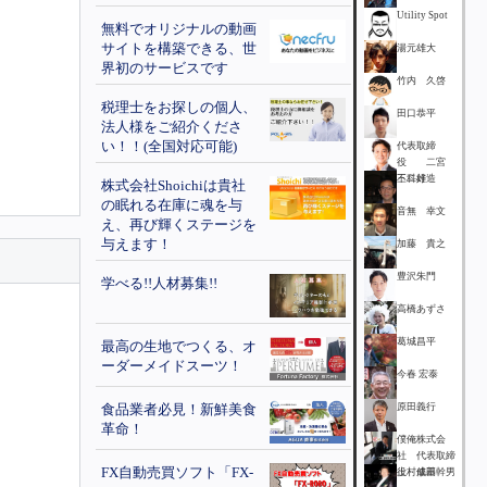
Utility Spot
無料でオリジナルの動画
サイトを構築できる、世
湯元雄大
界初のサービスです
竹内 久啓
税理士をお探しの個人、
田口恭平
法人様をご紹介くださ
い！！(全国対応可能)
代表取締
役 二宮
不二雄
三科好造
株式会社Shoichiは貴社
の眠れる在庫に魂を与
音無 幸文
え、再び輝くステージを
与えます！
加藤 貴之
豊沢朱門
学べる!!人材募集!!
高橋あずさ
葛城昌平
最高の生地でつくる、オ
ーダーメイドスーツ！
今春 宏泰
食品業者必見！新鮮美食
原田義行
革命！
僕俺株式会
社 代表取締
FX自動売買ソフト「FX-
役 成田幹男
上村修基