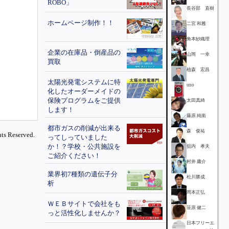
ROBO」
長谷部 直樹
ホームページ制作！！
二宮 和雅
角本紗織理
企業の在庫品・倒産品の
山岡 一幸
買取
植森 宏昌
太陽光発電システムに特
uno
化したオーダーメイドの
保険プログラムをご提供
太田真綺
します！
藤原 純衛
都市ガスの削減が出来る
森 俊祐
ts Reserved.
ってしっていました
か！？学校・公共施設を
舘内 孝夫
ご紹介ください！
村井 庸介
業界初7種類の遺伝子分
松川勝成
析
岡本正弘
ＷＥＢサイトで会社をも
笹原 健二
っと活性化しませんか？
日本フリーエ