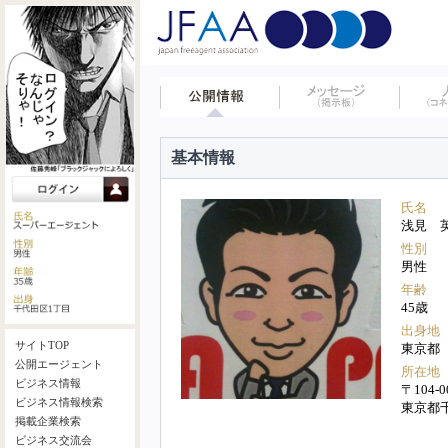
基本情報
氏名
浅見 
性別
男性
年齢
45歳
出身地
サイトTOP
東京都
公開エージェント
所在地
ビジネス情報
〒104-0
ビジネス情報検索
東京都
掲載企業検索
ビジネス交流会