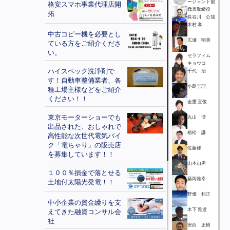
ージェント協
格安スマホ事業代理店開
会
代表取締役
拓
長谷川 公哉
木村 孝
中古コピー機を必要とし
広瀬 明善
ている方をご紹介くださ
い。
セラフィム
キョウコ
ハイスペック洗浄剤で
千代 治
す！自動車整備業者、各
小島圭理
種工場主様などをご紹介
ください！！
金重 宣俊
東京モーターショーでも
丸山 博
出品された、おしゃれで
植松 謙
高性能な次世代電気バイ
ク「電ちゃり」の販売店
佐藤修
を募集しています！！
山本山男
１００％損金で落とせる
藤岡雅幸
土地付太陽光発電！！
野畑 和正
中小企業の資金繰りを支
木下 雅道
えてきた融資コンサル会
社
安西 正樹