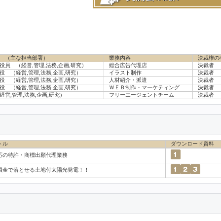
 （主な担当部署）
業務内容
決裁権の
役員
（経営,管理,法務,企画,研究）
総合広告代理店
決裁者
役
（経営,管理,法務,企画,研究）
イラスト制作
決裁者
役
（経営,管理,法務,企画,研究）
人材紹介・派遣
決裁者
役
（経営,管理,法務,企画,研究）
ＷＥＢ制作・マーケティング
決裁者
営,管理,法務,企画,研究）
フリーエージェントチーム
決裁者
トル
ダウンロード資料
応の特許・商標出願代理業務
損金で落とせる土地付太陽光発電！！