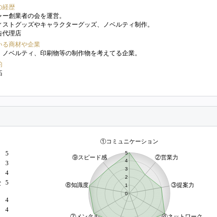
の経歴
ャー創業者の会を運営。
ィストグッズやキャラクターグッズ、ノベルティ制作。
告代理店
いる商材や企業
、ノベルティ、印刷物等の制作物を考えてる企業。
的
拓
5
3
4
5
な
4
4
）