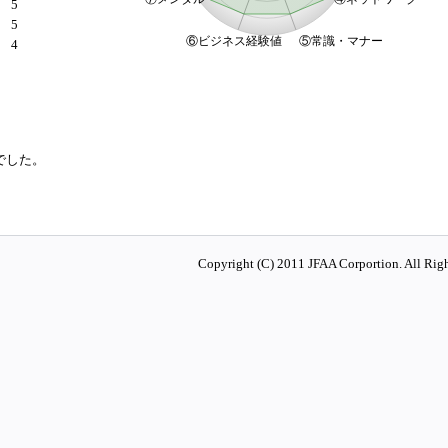
5
5
4
でした。
Copyright (C) 2011 JFAA Corportion. All Righ