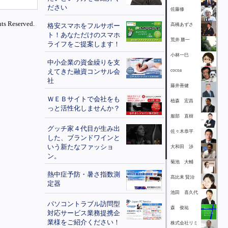
ださい
佐藤修
ts Reserved.
格安スマホをフルサポー
高橋あずさ
ト！あなただけのスマホ
荒井 勝一
ライフをご提案します！
小林一巳
中小企業の資金繰りを支
えてきた融資コンサル会
cocoa
社
藤井善健
ＷＥＢサイトで会社をも
植森 宏昌
っと活性化しませんか？
服部 直樹
グッチ家４代目が生み出
佐々木恭平
した、ブランドワインと
いう新たなファッショ
大和田 渉
ン。
菊池 大輔
熱中症予防・暑さ指数測
髙比耒 賢治
定器
池田 喜久代
パソコントラブル訪問型
森 俊祐
対応サービス業務提携企
業様をご紹介ください！
株式会社リミ