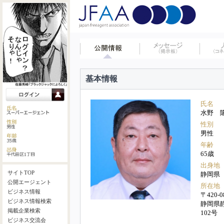
基本情報
氏名
水野 
性別
男性
年齢
65歳
出身地
サイトTOP
静岡県
公開エージェント
所在地
ビジネス情報
〒420-0
ビジネス情報検索
静岡県静
掲載企業検索
102号
ビジネス交流会