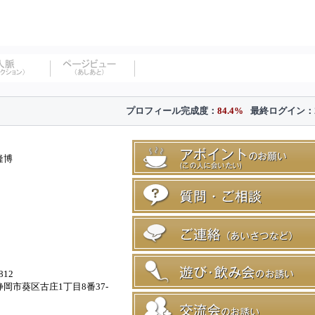
プロフィール完成度：
84.4%
最終ログイン：
隆博
812
岡市葵区古庄1丁目8番37-