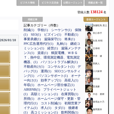
138124
登録人数
名
記事カテゴリー（件数）
加藤駝鳥 貴之
削減(1)
学校(1)
シーケンサ(1)
保険
田口恭平
(1)
SEO(1)
ビズイン(1)
不動産(1)
事業承継(1)
遠隔保守(1)
将来(1)
2026/01/10
矢島 和明
PPC広告運用代行(1)
丸林(1)
継続コ
ミッション(1)
経営(1)
遠隔メンテナ
辻泰樹
ンス(1)
資産(1)
鶴賀電機、ＷＢＧ
坪井 健
Ｔ，熱中症、環境測定機器、電気測定
機器、(1)
パソコントラブル解決(1)
関將人
不動産向け(1)
コンサルタント(1)
デ
バッグ(1)
運用(1)
SEOコンサルティ
小川家孝
ング(1)
パソコンサポート(1)
オーナ
鍛邦雄
ー向け(1)
効率アップ(1)
高収入(1)
年収(1)
ホームページ部分修正(1)
高浦豪
AIRBNB(1)
プライベートジェット
(1)
高額ミッション(1)
在庫買取(1)
中谷 勇輝
所得(1)
ホームページ保守・更新・管
徳増あや乃
理代行(1)
コスト削減(1)
初期営業ア
イテム(1)
求人(1)
タダ(1)
後継者
藤岡雅幸
(1)
高コミッション(1)
飲料関係(1)