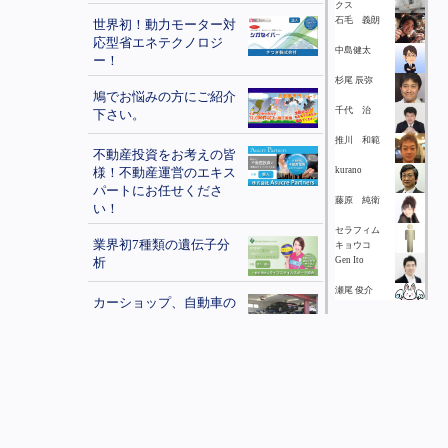
クス
石毛 義朗
世界初！動力モーター対
応型省エネテクノロジ
中島健太
ー！
杉尾 辰弥
鳩でお悩みの方にご紹介
千代 治
下さい。
推川 和範
不動産投資をお考えの皆
様！不動産運営のエキス
kurano
パートにお任せくださ
藤原 純衛
い！
セラフィム
業界初7種類の遺伝子分
キョウコ
析
Gen Ito
瀬尾 俊介
カーショップ、自動車の
修理工場を紹介して下さ
阿部隆一
い！！
千葉 達也
コンパクトで多機能。
小田本 卓馬
バッテリー充電式ポータ
ブルＬＥＤライト、ＪＤ
秋山 昇永
ライト☆
川崎 貴彦