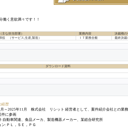
十分働く意欲満々です！！
（主な担当部署）
業務内容
決裁権の
締役
（サービス,生産,製造）
ＩＴ業務全般
最終決裁
ダウンロード資料
の経歴
年7月～2025年11月 株式会社 リシット 経営者として、案件紹介会社との業
案件に参画
件:自動車関連、食品メーカ、製造機器メーカー、某総合研究所
ョン:ＰＬ，ＳＥ，ＰＧ