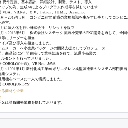
務:要件定義、基本設計、詳細設計、製造、テスト、導入
アップの為、生成AIによるプログラム作成等を試しています
VBA、VB.Net、Ｃ＃、Python、HTML、Javascript
年6月～2019年5月 コンビニ経営 前職の業務知識を生かす仕事としてコンビ
を経営。
7年8月に法人化を行い株式会社 リシットを設立
年2月～2013年6月 株式会社システック 流通小売業のPKG開発を通じて、全国
Ｍ等にリーダーを担当
マイズ及び導入を担当しました。
テムメーカーへ小売業パッケージの開発支援としてプロデュース
間、商品部に5年間在籍して業務知識を得て、流通小売業の
ンサルタントも行っておりました。
COBOL(富士通)、VB.Net、JAVA
年2月～1991年1月 新村化成工業㈱ ポリエチレン成型製造業のシステム部門担
造業システム
汎用機をベースに一人で構築しました。
COBOL(UNISYS)
いる商材や企業
的
託又は請負開発業務を探しております。