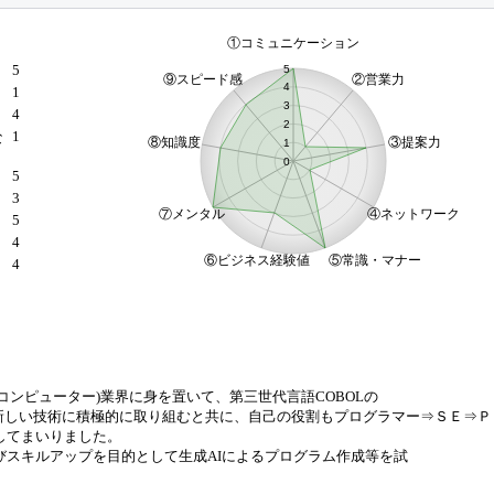
5
1
4
1
な
5
3
）
5
4
4
コンピューター)業界に身を置いて、第三世代言語COBOLの
て、新しい技術に積極的に取り組むと共に、自己の役割もプログラマー⇒ＳＥ⇒
してまいりました。
びスキルアップを目的として生成AIによるプログラム作成等を試