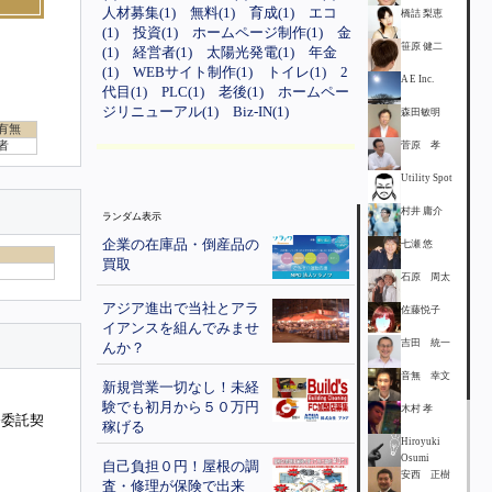
人材募集(1)
無料(1)
育成(1)
エコ
橋詰 梨恵
(1)
投資(1)
ホームページ制作(1)
金
笹原 健二
(1)
経営者(1)
太陽光発電(1)
年金
(1)
WEBサイト制作(1)
トイレ(1)
2
A E Inc.
代目(1)
PLC(1)
老後(1)
ホームペー
ジリニューアル(1)
Biz-IN(1)
森田敏明
有無
者
菅原 孝
Utility Spot
村井 庸介
ランダム表示
企業の在庫品・倒産品の
七瀬 悠
買取
石原 周太
アジア進出で当社とアラ
佐藤悦子
イアンスを組んでみませ
吉田 統一
んか？
音無 幸文
新規営業一切なし！未経
験でも初月から５０万円
木村 孝
務委託契
稼げる
Hiroyuki
Osumi
自己負担０円！屋根の調
安西 正樹
査・修理が保険で出来