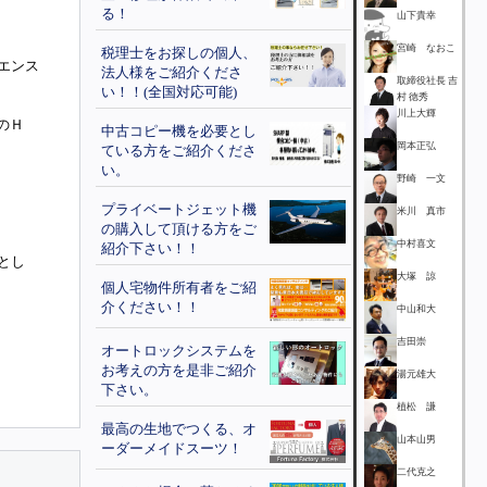
る！
山下貴幸
宮崎 なおこ
税理士をお探しの個人、
ニエンス
法人様をご紹介くださ
取締役社長 吉
い！！(全国対応可能)
村 徳秀
川上大輝
のＨ
中古コピー機を必要とし
岡本正弘
ている方をご紹介くださ
い。
野崎 一文
プライベートジェット機
米川 真市
の購入して頂ける方をご
中村喜文
紹介下さい！！
当とし
大塚 諒
個人宅物件所有者をご紹
介ください！！
中山和大
吉田崇
オートロックシステムを
お考えの方を是非ご紹介
湯元雄大
下さい。
植松 謙
最高の生地でつくる、オ
山本山男
ーダーメイドスーツ！
二代克之