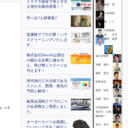
１００％損金で落とせる
島田 理
土地付太陽光発電！！
上村修基
学べる!!人材募集!!
韓 トウ
代表取締
低価格でプロの業！ハウ
役 矢作
スクリーニングいたしま
保
水野 隆博
す。
株式会社Shoichiは貴社
福王寺彩野
の眠れる在庫に魂を与
え、再び輝くステージを
加藤 優次
与えます！
藤田 貴志
現代病の三大元凶である
萩野浩崇
ストレス、肥満、老化の
予防と解消！
栗原 稔昌
佐藤 将伍
銀座会員制クラブの二つ
の会員権をご用意しまし
ＰＬ⇒Ｐ
代表取締役
た。
長谷川 公哉
鎌田俊一
オーダースーツを新調し
舘内 孝夫
たいという方をご紹介く