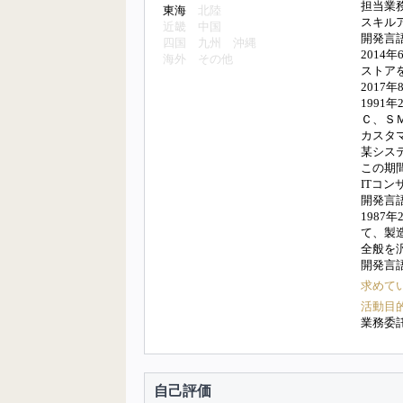
担当業
東海
北陸
スキル
近畿
中国
開発言語:
四国
九州
沖縄
2014
海外
その他
ストア
201
1991
Ｃ、Ｓ
カスタ
某シス
この期
ITコ
開発言語:
1987
て、製
全般を
開発言語:
求めて
活動目
業務委
自己評価