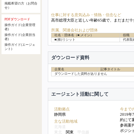
掲載希望の方（お問合
せ）
仕事に対する意気込み・情熱・信念など
PDFダウンロード
高市総理大臣と近しい年齢65歳で、まだまだ
操作ガイド(企業管理
者)
所属、関連会社および団体
操作ガイド(企業担当
社名・団体名（■:メイン）
役職 
者)
■(株)リシット
代表取
操作ガイド(エージェ
ント)
ダウンロード資料
企業名
記事タイトル
ダウンロードした資料がありません
エージェント活動に関して
活動拠点
今まで
静岡県
2019
約にて
主な活動地域
参画案
北海道
ポジシ
東北
関東
甲信越