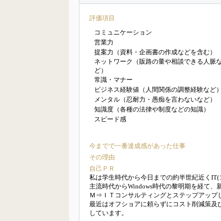
評価項目
コミュニケーション
営業力
提案力（資料・企画書の作成などを含む）
ネットワーク（販路の量や相談できる人脈
ど）
常識・マナー
ビジネス経験値（人間関係の調整経験など
メンタル（忍耐力・愚痴を言わないなど）
知識度（各種の法律や制度などの知識）
スピード感
今までで一番達成感があった仕事
その理由
自己ＰＲ
私は学生時代から今日までの約半世紀近くIT(
主流時代からWindows時代の黎明期を経
Ｍ⇒ＩＴコンサルティングとステップアップ
最近はオフショアに頼らずにコスト削減策及
しています。