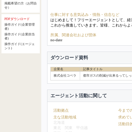
掲載希望の方（お問合
せ）
仕事に対する意気込み・情熱・信念など
PDFダウンロード
はじめまして！フリーエージェントとして、経
操作ガイド(企業管理
これから推進していきます。皆様、これからよ
者)
操作ガイド(企業担当
所属、関連会社および団体
者)
no-date
操作ガイド(エージェ
ント)
ダウンロード資料
企業名
記事タイトル
株式会社コベラ
都市ガスの削減が出来るってしっ
エージェント活動に関して
活動拠点
今まで
主な活動地域
求めて
北海道
活動目
東北
関東
甲信越