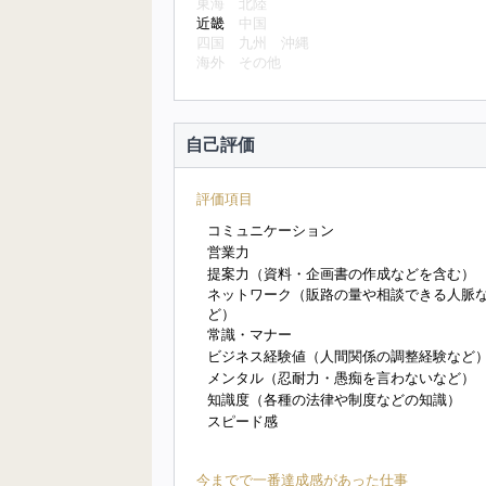
東海
北陸
近畿
中国
四国
九州
沖縄
海外
その他
自己評価
評価項目
コミュニケーション
営業力
提案力（資料・企画書の作成などを含む）
ネットワーク（販路の量や相談できる人脈
ど）
常識・マナー
ビジネス経験値（人間関係の調整経験など
メンタル（忍耐力・愚痴を言わないなど）
知識度（各種の法律や制度などの知識）
スピード感
今までで一番達成感があった仕事