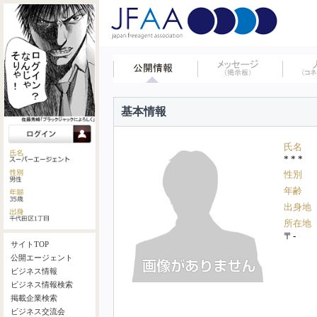
基本情報
氏名
* * *
性別
年齢
出身地
所在地
〒-
サイトTOP
公開エージェント
ビジネス情報
ビジネス情報検索
掲載企業検索
ビジネス交流会