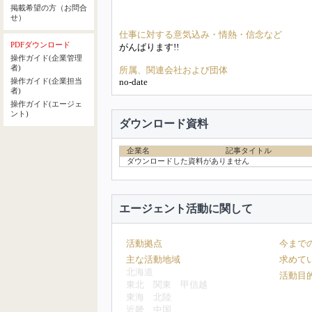
掲載希望の方（お問合
せ）
仕事に対する意気込み・情熱・信念など
PDFダウンロード
がんばります!!
操作ガイド(企業管理
者)
所属、関連会社および団体
no-date
操作ガイド(企業担当
者)
操作ガイド(エージェ
ント)
ダウンロード資料
企業名
記事タイトル
ダウンロードした資料がありません
エージェント活動に関して
活動拠点
今まで
主な活動地域
求めて
北海道
活動目
東北
関東
甲信越
東海
北陸
近畿
中国