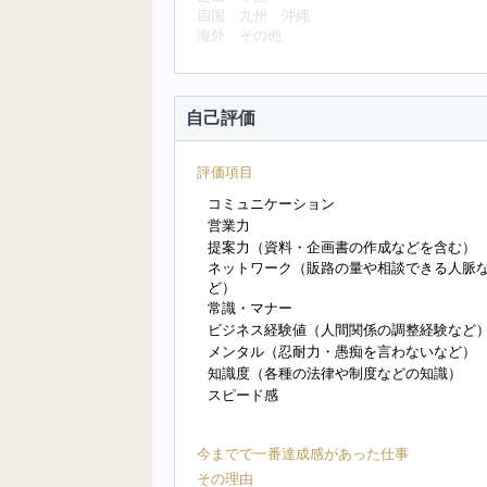
四国
九州
沖縄
海外
その他
自己評価
評価項目
コミュニケーション
営業力
提案力（資料・企画書の作成などを含む）
ネットワーク（販路の量や相談できる人脈
ど）
常識・マナー
ビジネス経験値（人間関係の調整経験など
メンタル（忍耐力・愚痴を言わないなど）
知識度（各種の法律や制度などの知識）
スピード感
今までで一番達成感があった仕事
その理由