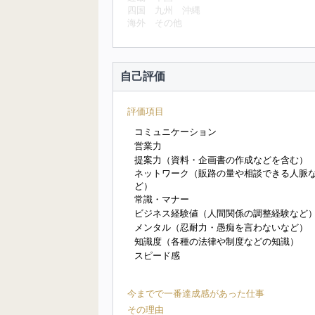
四国
九州
沖縄
海外
その他
自己評価
評価項目
コミュニケーション
営業力
提案力（資料・企画書の作成などを含む）
ネットワーク（販路の量や相談できる人脈
ど）
常識・マナー
ビジネス経験値（人間関係の調整経験など
メンタル（忍耐力・愚痴を言わないなど）
知識度（各種の法律や制度などの知識）
スピード感
今までで一番達成感があった仕事
その理由