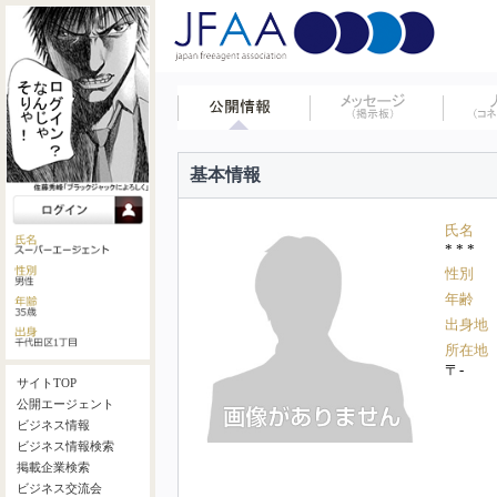
基本情報
氏名
* * *
性別
年齢
出身地
所在地
〒-
サイトTOP
公開エージェント
ビジネス情報
ビジネス情報検索
掲載企業検索
ビジネス交流会