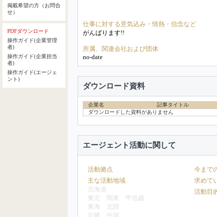
掲載希望の方（お問合
せ）
仕事に対する意気込み・情熱・信念など
PDFダウンロード
がんばります!!
操作ガイド(企業管理
者)
所属、関連会社および団体
no-date
操作ガイド(企業担当
者)
操作ガイド(エージェ
ント)
ダウンロード資料
企業名
記事タイトル
ダウンロードした資料がありません
エージェント活動に関して
活動拠点
今まで
主な活動地域
求めて
北海道
活動目
東北
関東
甲信越
東海
北陸
近畿
中国