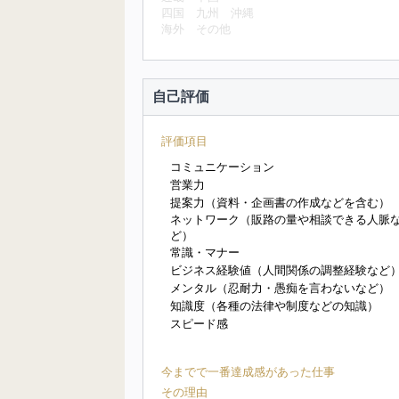
四国
九州
沖縄
海外
その他
自己評価
評価項目
コミュニケーション
営業力
提案力（資料・企画書の作成などを含む）
ネットワーク（販路の量や相談できる人脈
ど）
常識・マナー
ビジネス経験値（人間関係の調整経験など
メンタル（忍耐力・愚痴を言わないなど）
知識度（各種の法律や制度などの知識）
スピード感
今までで一番達成感があった仕事
その理由