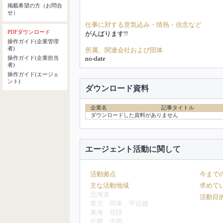
掲載希望の方（お問合
せ）
仕事に対する意気込み・情熱・信念など
PDFダウンロード
がんばります!!
操作ガイド(企業管理
者)
所属、関連会社および団体
no-date
操作ガイド(企業担当
者)
操作ガイド(エージェ
ント)
ダウンロード資料
企業名
記事タイトル
ダウンロードした資料がありません
エージェント活動に関して
活動拠点
今まで
主な活動地域
求めて
北海道
活動目
東北
関東
甲信越
東海
北陸
近畿
中国