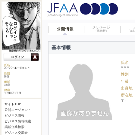
基本情報
氏名
* * *
性別
年齢
出身地
所在地
〒-
サイトTOP
公開エージェント
ビジネス情報
ビジネス情報検索
掲載企業検索
ビジネス交流会