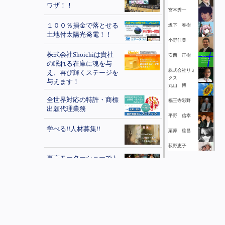
ワザ！！
宮本秀一
１００％損金で落とせる
坂下 春樹
土地付太陽光発電！！
小野佳美
株式会社Shoichiは貴社
安西 正樹
の眠れる在庫に魂を与
株式会社リミ
え、再び輝くステージを
クス
与えます！
丸山 博
全世界対応の特許・商標
福王寺彩野
出願代理業務
平野 信幸
学べる!!人材募集!!
栗原 稔昌
荻野恵子
東京モーターショーでも
石原 周太
出品された、おしゃれで
高性能な次世代電気バイ
伊藤 陽平
ク「電ちゃり」の販売店
萩野浩崇
を募集しています！！
代表取締役
グッチ家４代目が生み出
長谷川 公哉
した、ブランドワインと
中島健太