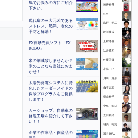
鳩でお悩みの方にご紹介
藤井善健
下さい。
uno
現代病の三大元凶である
島軒 浩二
ストレス、肥満、老化の
予防と解消！
松川勝成
上村修基
FX自動売買ソフト「FX-
ROBO」
辻井豊和
米の削減致しませんか？
佐藤佑輝
米のことなら当社におま
小林一巳
かせ！
川崎 貴彦
太陽光発電システムに特
化したオーダーメイドの
山本忠宏
保険プログラムをご提供
横山祥子
します！
中島 龍成
カーショップ、自動車の
修理工場を紹介して下さ
太田真綺
い！！
城内 昭英
企業の在庫品・倒産品の
湯谷 隆弘