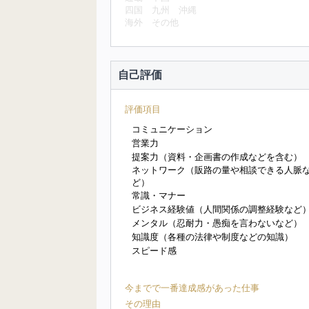
四国
九州
沖縄
海外
その他
自己評価
評価項目
コミュニケーション
営業力
提案力（資料・企画書の作成などを含む）
ネットワーク（販路の量や相談できる人脈
ど）
常識・マナー
ビジネス経験値（人間関係の調整経験など
メンタル（忍耐力・愚痴を言わないなど）
知識度（各種の法律や制度などの知識）
スピード感
今までで一番達成感があった仕事
その理由