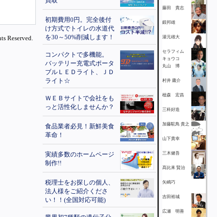
買取
藤田 貴志
初期費用0円。完全後付
鍛邦雄
け方式でトイレの水道代
を30～50%削減します！
ts Reserved.
湯元雄大
セラフィム
コンパクトで多機能。
キョウコ
バッテリー充電式ポータ
丸山 博
ブルＬＥＤライト、ＪＤ
ライト☆
村井 庸介
植森 宏昌
ＷＥＢサイトで会社をも
っと活性化しませんか？
三科好造
加藤駝鳥 貴之
食品業者必見！新鮮美食
革命！
山下貴幸
実績多数のホームページ
三木健吾
制作!!
髙比耒 賢治
税理士をお探しの個人、
矢嶋巧
法人様をご紹介くださ
吉田裕城
い！！(全国対応可能)
広瀬 明善