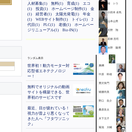
人材募集(1)
無料(1)
育成(1)
エコ
韓 トウ
(1)
投資(1)
ホームページ制作(1)
金
小田本 卓馬
(1)
経営者(1)
太陽光発電(1)
年金
(1)
WEBサイト制作(1)
トイレ(1)
2
山本山男
代目(1)
PLC(1)
老後(1)
ホームペー
ジリニューアル(1)
Biz-IN(1)
天野 翔
若林 浩司
水野 隆博
ランダム表示
世界初！動力モーター対
兼綱
応型省エネテクノロジ
中原 幹雄
ー！
豊沢朱門
無料でオリジナルの動画
サイトを構築できる、世
猪腰尚美
界初のサービスです
野口 良介
最近、目が疲れている！
桑原良太
視力が昔より悪くなって
きた人へ『フタワソニッ
木下元子
ク』
菊池 大輔