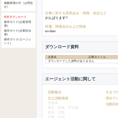
掲載希望の方（お問合
せ）
仕事に対する意気込み・情熱・信念など
PDFダウンロード
がんばります!!
操作ガイド(企業管理
者)
所属、関連会社および団体
no-date
操作ガイド(企業担当
者)
操作ガイド(エージェ
ント)
ダウンロード資料
企業名
記事タイトル
ダウンロードした資料がありません
エージェント活動に関して
活動拠点
今まで
主な活動地域
求めて
北海道
活動目
東北
関東
甲信越
東海
北陸
近畿
中国