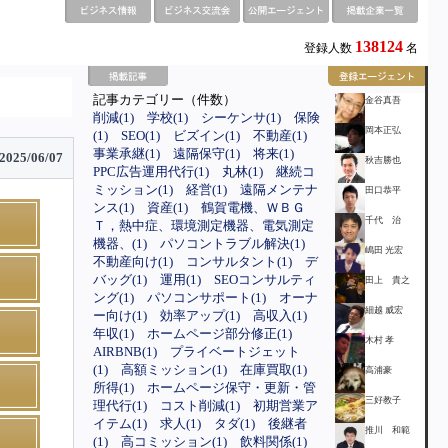
138124
登録人数
名
記事カテゴリー（件数）
金谷真吾
削減(1)
学校(1)
シーケンサ(1)
保険
岡本正弘
(1)
SEO(1)
ビズイン(1)
不動産(1)
事業承継(1)
遠隔保守(1)
将来(1)
2025/06/07
秋吉勝也
PPC広告運用代行(1)
丸林(1)
継続コ
ミッション(1)
経営(1)
遠隔メンテナ
田口恭平
ンス(1)
資産(1)
鶴賀電機、ＷＢＧ
千代 治
Ｔ，熱中症、環境測定機器、電気測定
機器、(1)
パソコントラブル解決(1)
嶋田 光宏
不動産向け(1)
コンサルタント(1)
デ
バッグ(1)
運用(1)
SEOコンサルティ
田上 貴之
ング(1)
パソコンサポート(1)
オーナ
細越 威宏
ー向け(1)
効率アップ(1)
高収入(1)
年収(1)
ホームページ部分修正(1)
木村 孝
AIRBNB(1)
プライベートジェット
(1)
高額ミッション(1)
在庫買取(1)
高浦豪
所得(1)
ホームページ保守・更新・管
三好教子
理代行(1)
コスト削減(1)
初期営業ア
イテム(1)
求人(1)
タダ(1)
後継者
推川 和範
(1)
高コミッション(1)
飲料関係(1)