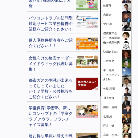
業界初7種類の遺伝子分
析
佐藤修
吉田崇
パソコントラブル訪問型
対応サービス業務提携企
中村 敦
業様をご紹介ください！
僕俺株式会
社 代表取締
個人宅物件所有者をご紹
役 成田幹男
cocoa
介ください！！
Utility Spot
女性向けの格安オーダー
二代克之
メイドウィッグ代理店募
集！
車 鳳錫
（チャボンソ
都市ガスの削減が出来る
ク）
A E Inc.
ってしっていました
矢島 和明
か！？学校・公共施設を
ご紹介ください！
川上大輝
学童保育+学習塾。新し
服部 直樹
いコンセプトの「学童ク
七瀬 悠
ラブ アウラ」フランチ
ャイズ募集！
坪井 健
超お得な車買い替えの裏
宮崎 なおこ